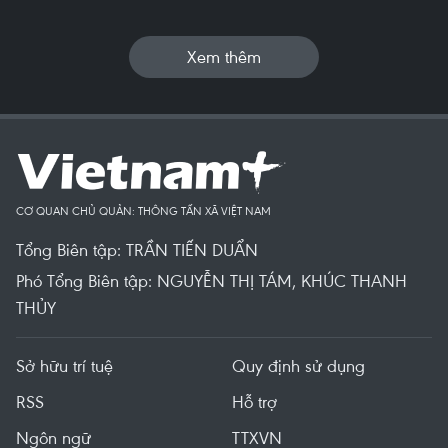
Xem thêm
CƠ QUAN CHỦ QUẢN: THÔNG TẤN XÃ VIỆT NAM
Tổng Biên tập: TRẦN TIẾN DUẨN
Phó Tổng Biên tập: NGUYỄN THỊ TÁM, KHÚC THANH
THỦY
Sở hữu trí tuệ
Quy định sử dụng
RSS
Hỗ trợ
Ngôn ngữ
TTXVN