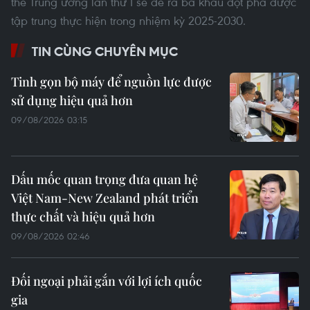
thể Trung ương lần thứ I sẽ đề ra ba khâu đột phá được
tập trung thực hiện trong nhiệm kỳ 2025-2030.
TIN CÙNG CHUYÊN MỤC
Tinh gọn bộ máy để nguồn lực được
sử dụng hiệu quả hơn
09/08/2026 03:15
Dấu mốc quan trọng đưa quan hệ
Việt Nam-New Zealand phát triển
thực chất và hiệu quả hơn
09/08/2026 02:46
Đối ngoại phải gắn với lợi ích quốc
gia