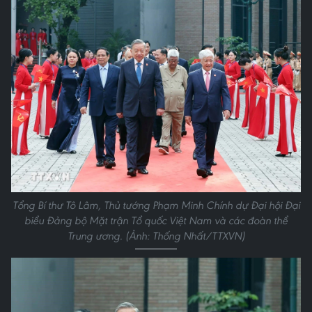
Tổng Bí thư Tô Lâm, Thủ tướng Phạm Minh Chính dự Đại hội Đại
biểu Đảng bộ Mặt trận Tổ quốc Việt Nam và các đoàn thể
Trung ương. (Ảnh: Thống Nhất/TTXVN)