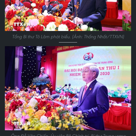
Tổng Bí thư Tô Lâm phát biểu. (Ảnh: Thống Nhất/TTXVN)
Ông Đỗ Văn Chiến, Ủy viên Bộ Chính trị, Bí thư Trung ương