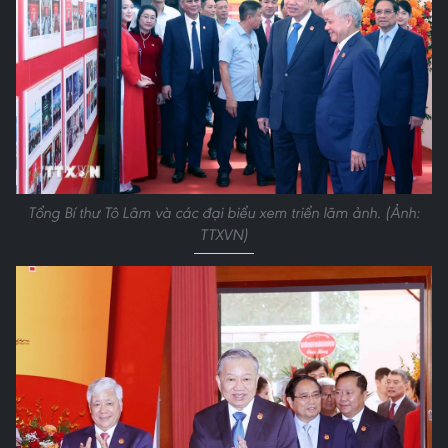
Tổng Bí thư Tô Lâm và các đại biểu xem triển lãm ảnh. (Ảnh:
TTXVN)