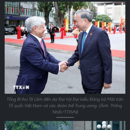
Tổng Bí thư Tô Lâm đến dự Đại hội Đại biểu Đảng bộ Mặt trận
Tổ quốc Việt Nam và các đoàn thể Trung ương. (Ảnh: Thống
Nhất/TTXVN)