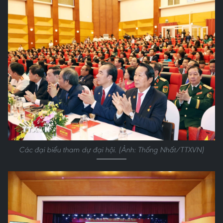
Các đại biểu tham dự đại hội. (Ảnh: Thống Nhất/TTXVN)