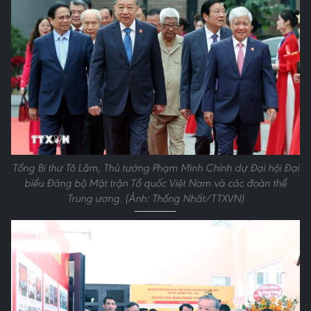
Tổng Bí thư Tô Lâm, Thủ tướng Phạm Minh Chính dự Đại hội Đại
biểu Đảng bộ Mặt trận Tổ quốc Việt Nam và các đoàn thể
Trung ương. (Ảnh: Thống Nhất/TTXVN)