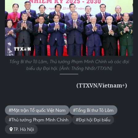
Tổng Bí thư Tô Lâm, Thủ tướng Phạm Minh Chính và các đại
biểu dự Đại hội. (Ảnh: Thống Nhất/TTXVN)
(TTXVN/Vietnam+)
#Mặt trận Tổ quốc Việt Nam
#Tổng Bí thư Tô Lâm
#Thủ tướng Phạm Minh Chính
#Đại hội Đại biểu
TP. Hà Nội