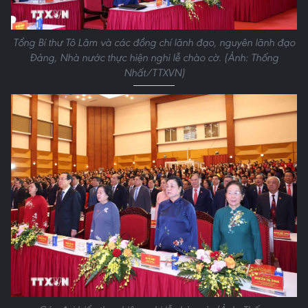
Tổng Bí thư Tô Lâm và các đồng chí lãnh đạo, nguyên lãnh đạo
Đảng, Nhà nước thực hiện nghi lễ chào cờ. (Ảnh: Thống
Nhất/TTXVN)