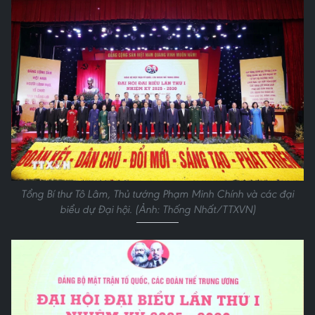
Tổng Bí thư Tô Lâm, Thủ tướng Phạm Minh Chính và các đại
biểu dự Đại hội. (Ảnh: Thống Nhất/TTXVN)