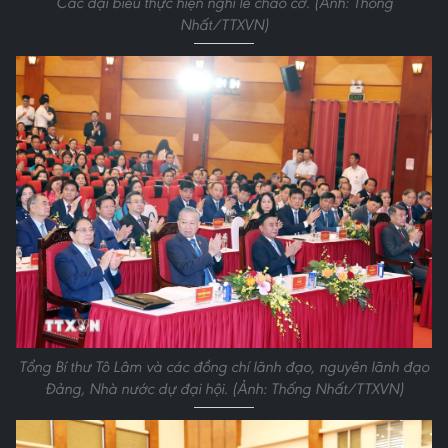
Các đại biểu thực hiện nghi lễ chào cờ. (Ảnh: Thống
Nhất/TTXVN)
Tổng Bí thư Tô Lâm và các đồng chí lãnh đạo, nguyên lãnh đạo
Đảng, Nhà nước dự đại hội. (Ảnh: Thống Nhất/TTXVN)