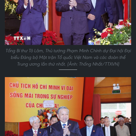
Tổng Bí thư Tô Lâm, Thủ tướng Phạm Minh Chính dự Đại hội Đại
biểu Đảng bộ Mặt trận Tổ quốc Việt Nam và các đoàn thể
Trung ương lần thứ nhất. (Ảnh: Thống Nhất/TTXVN)