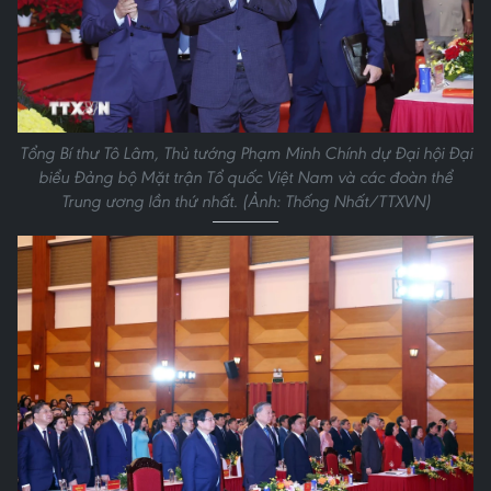
Tổng Bí thư Tô Lâm, Thủ tướng Phạm Minh Chính dự Đại hội Đại
biểu Đảng bộ Mặt trận Tổ quốc Việt Nam và các đoàn thể
Trung ương lần thứ nhất. (Ảnh: Thống Nhất/TTXVN)