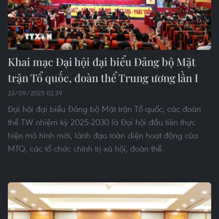
Khai mạc Đại hội đại biểu Đảng bộ Mặt
trận Tổ quốc, đoàn thể Trung ương lần I
23/09/2025 02:39
Đại hội đại biểu Đảng bộ Mặt trận Tổ quốc, các đoàn
thể TW nhiệm kỳ 2025-2030 là Đại hội đầu tiên thực
hiện mô hình mới, lãnh đạo toàn diện hoạt động của
MTQ, các tổ chức chính trị-xã hội, đoàn thể.