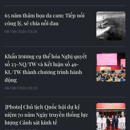
65 năm thảm họa da cam: Tiếp nối
công lý, sẻ chia nỗi đau
08/08/2026 03:28
Khẩn trương cụ thể hóa Nghị quyết
số 23-NQ/TW và Kết luận số 49-
KL/TW thành chương trình hành
động
08/08/2026 03:23
Chủ tịch Quốc hội dự kỷ
niệm 70 năm Ngày truyền thống lực
lượng Cảnh sát kinh tế