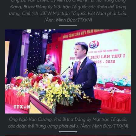
Đảng, Bí thư Đảng ủy Mặt trận Tổ quốc các đoàn thể Trung
ương, Chủ tịch UBTW Mặt trận Tổ quốc Việt Nam phát biểu.
(Ảnh: Minh Đức/TTXVN)
Ông Ngô Văn Cương, Phó Bí thư Đảng ủy Mặt trận Tổ quốc,
các đoàn thể Trung ương phát biểu. (Ảnh: Minh Đức/TTXVN)