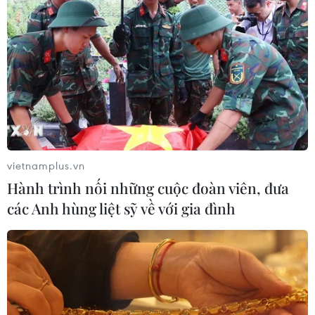
Toàn cảnh vụ Tân Hoàng
vietnamplus.vn
Minh 'bỏ cọc' tại Thủ Thiêm
Hành trình nối những cuộc đoàn viên, đưa
14/01/2022 11:31
các Anh hùng liệt sỹ về với gia đình
Công ty Đầu tư Bất động sản Ngôi Sao Việt thuộc tập
đoàn Tân Hoàng Minh đã đề nghị đơn phương chấm
dứt hợp đồng mua ô đất tại Khu đô thị mới Thủ Thiêm
cho dù đấu giá thành công với giá 24.500 tỷ đồng.