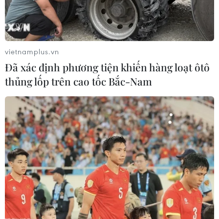
đầu tư đối với khu đất sau khi trúng đấu giá, sau
đó mới tiếp tục các thủ tục đấu giá tiếp theo,"
ông Lê Hoàng Châu nêu quan điểm.
vietnamplus.vn
Đã xác định phương tiện khiến hàng loạt ôtô
thủng lốp trên cao tốc Bắc-Nam
Cầu chính dự án cầu Thủ Thiêm 2. (Ảnh: Trung Tuyến/TTXVN)