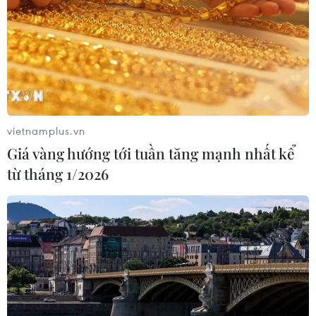
vietnamplus.vn
Giá vàng hướng tới tuần tăng mạnh nhất kể
từ tháng 1/2026
Nhìn lại vụ “bán chui” cổ phiếu
FLC và Tân Hoàng Minh bỏ cọc
17/01/2022 13:15
Việc ông Trịnh Văn Quyết bán chui số lượng lớn cổ
phiếu FLC và việc Tập đoàn Tân Hoàng Minh xin bỏ cọc