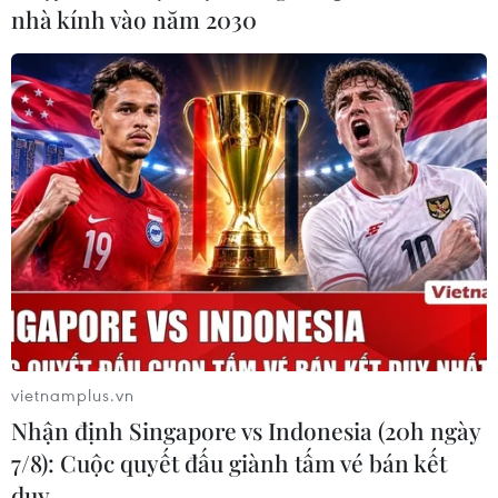
nhà kính vào năm 2030
#Khu đô thị mới Thủ Thiêm
#Đấu giá đất
#Bỏ cọc
vietnamplus.vn
#Thị trường bất động sản
#Thủ Thiêm
Nhận định Singapore vs Indonesia (20h ngày
Tp. Hồ Chí Minh
7/8): Cuộc quyết đấu giành tấm vé bán kết
duy …