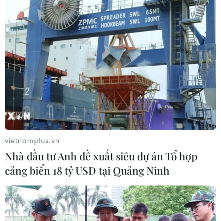
Bức tranh bất động sản năm 2022 thế nào
sau cơn ‘địa chấn’ Thủ Thiêm?
14/01/2022 04:00
Theo giới chuyên gia, thị trường bất động sản năm 2022
được dự báo sẽ có nhiều triển vọng bất chấp cơn “địa
chấn” bỏ cọc đấu giá đất Thủ Thiêm và đại dịch
vietnamplus.vn
COVID-19.
Nhà đầu tư Anh đề xuất siêu dự án Tổ hợp
cảng biển 18 tỷ USD tại Quảng Ninh