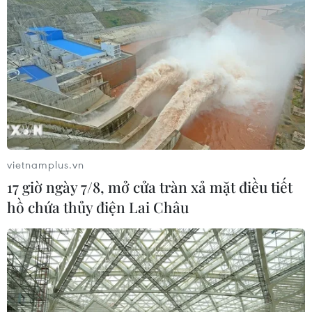
vietnamplus.vn
17 giờ ngày 7/8, mở cửa tràn xả mặt điều tiết
hồ chứa thủy điện Lai Châu