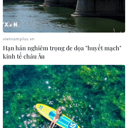
lô đất ở Thủ Thiêm thực sự gây ra sự rung lắc đối với thị
trường chứng khoán và bất động sản.
vietnamplus.vn
Hạn hán nghiêm trọng đe dọa "huyết mạch"
kinh tế châu Âu
Sau Tân Hoàng Minh, thêm một doanh