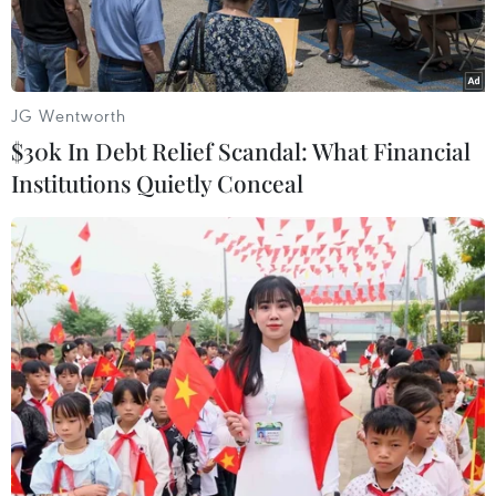
tài sản.
JG Wentworth
$30k In Debt Relief Scandal: What Financial
Institutions Quietly Conceal
Khu đô thị mới Thủ Thiêm sau hơn 20 năm quy hoạch. (Ảnh:
Quang Nhựt/TTXVN)
Cơn “sang chấn tâm lý” giá đất Thủ Thiêm cao
ngất ngưởng (2,45 tỷ đồng/m2) trong phiên đấu