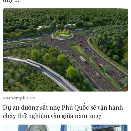
Theo dõi VietnamPlus
TIN LIÊN QUAN
vietnamplus.vn
Dự án đường sắt nhẹ Phú Quốc sẽ vận hành
chạy thử nghiệm vào giữa năm 2027