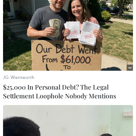
Nhật Bản
Theo dõi VietnamPlus
JG Wentworth
$25,000 In Personal Debt? The Legal
TIN LIÊN QUAN
Settlement Loophole Nobody Mentions