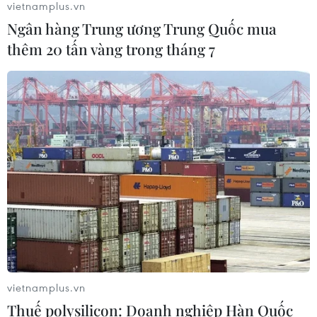
vietnamplus.vn
Ngân hàng Trung ương Trung Quốc mua
thêm 20 tấn vàng trong tháng 7
CƠ QUAN CHỦ QUẢN: THÔNG TẤN XÃ VIỆT NAM
Tổng Biên tập: TRẦN TIẾN DUẨN
Phó Tổng Biên tập: NGUYỄN THỊ TÁM, KHÚC THANH
THỦY
Sở hữu trí tuệ
Quy định sử dụng
RSS
Hỗ trợ
Ngôn ngữ
TTXVN
Dịch vụ tin
Quảng cáo
Liên hệ
vietnamplus.vn
Thuế polysilicon: Doanh nghiệp Hàn Quốc