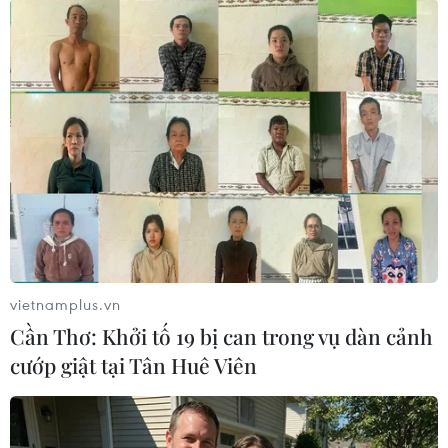
(TTXVN/Vietnam+)
vietnamplus.vn
Cần Thơ: Khởi tố 19 bị can trong vụ dàn cảnh
cướp giật tại Tân Huê Viên
#vắcxin phòng COVID-19
#Nhật Bản
#duy trì tình trạng khẩn cấp
#ca nhiễm mới