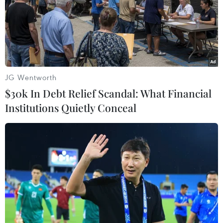
JG Wentworth
$30k In Debt Relief Scandal: What Financial
Institutions Quietly Conceal
Nhật Bản lập hệ thống giám sát người
nước ngoài nhiễm COVID-19
18/01/2021 02:42
MHLW đang tìm cách kết nối hai hệ thống dữ liệu với
nhau thông qua số hộ chiếu của người nhập cảnh, từ đó
các cơ sở y tế trên toàn quốc có thể chia sẻ thông tin về