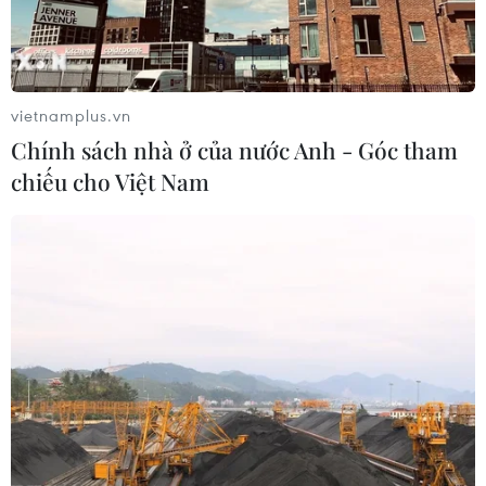
vietnamplus.vn
Chính sách nhà ở của nước Anh - Góc tham
chiếu cho Việt Nam
TIN CÙNG CHUYÊN MỤC
Canada áp dụng biện pháp tự vệ tạm
thời với tủ gỗ và tủ lavabo nhập khẩu
07/08/2026 14:52