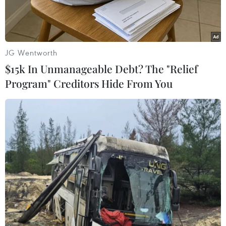
Nam.
JG Wentworth
$15k In Unmanageable Debt? The "Relief
Program" Creditors Hide From You
Đại sứ Nguyễn Thị Bích Huệ (thứ tư từ trái sang) cùng các đại
biểu tại Triển lãm. (Ảnh: CTV)
Nhận lời mời của Chủ tịch Cơ quan Phát triển và