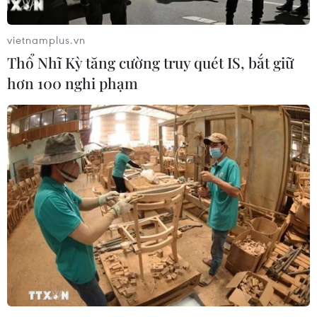
vietnamplus.vn
Thổ Nhĩ Kỳ tăng cường truy quét IS, bắt giữ
hơn 100 nghi phạm
EVFTA giúp thúc đẩy quan hệ thương mại
song phương Việt Nam-Italy
24/03/2019 02:57
EVFTA sẽ tạo động lực mạnh mẽ, thúc đẩy đầu tư và tạo
nhiều cơ hội cho các doanh nghiệp Italy, thúc đẩy quan
hệ kinh tế, thương mại song phương giữa hai nước.