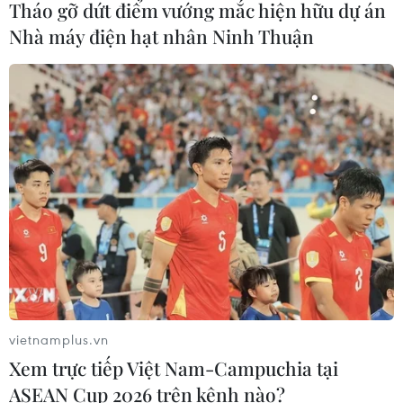
Tháo gỡ dứt điểm vướng mắc hiện hữu dự án
04/08/2026 23:56
Nhà máy điện hạt nhân Ninh Thuận
Xem thêm
CƠ QUAN CHỦ QUẢN: THÔNG TẤN XÃ VIỆT NAM
Tổng Biên tập: TRẦN TIẾN DUẨN
Phó Tổng Biên tập: NGUYỄN THỊ TÁM, KHÚC THANH
THỦY
vietnamplus.vn
Xem trực tiếp Việt Nam-Campuchia tại
Sở hữu trí tuệ
Quy định sử dụng
ASEAN Cup 2026 trên kênh nào?