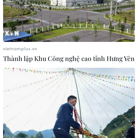
Chứng khoán châu Á đồng loạt tăng
nhờ đà hồi phục của cổ phiếu công
nghệ
05/08/2026 11:00
vietnamplus.vn
Đồng Nai phát hiện 7 cơ sở nuôi lợn
Thành lập Khu Công nghệ cao tỉnh Hưng Yên
"vỗ béo" sử dụng chất cấm
05/08/2026 04:59
Mùa dâu Hạ Châu - trái cây
đặc sản của vùng đất Tây Đô
05/08/2026 03:42