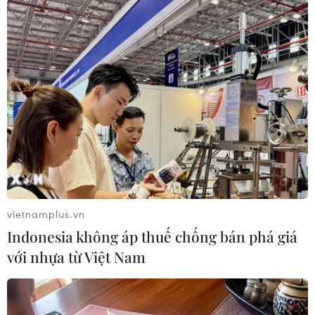
#Triển lãm rượu vang
#Rượu vang
#Việt Nam-Italy
#Nhụy hoa huệ tây
#Hiệp định thương mại tự do
#EVFTA
Italy
vietnamplus.vn
Theo dõi VietnamPlus
Indonesia không áp thuế chống bán phá giá
với nhựa từ Việt Nam