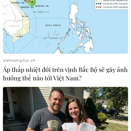
Chủ tịch ICHAM Việt Nam Michele D’Arcole đánh giá sự
ổn định chính trị là lợi thế lớn nhất của Việt Nam, giúp
các nhà đầu tư yên tâm khi thực hiện các dự án đầu tư
trên lãnh thổ hình chữ S.
vietnamplus.vn
Áp thấp nhiệt đới trên vịnh Bắc Bộ sẽ gây ảnh
hưởng thế nào tới Việt Nam?