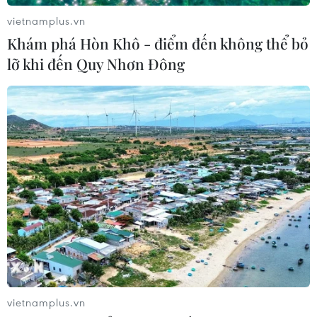
giá dầu hạ nhiệt
vietnamplus.vn
05/08/2026 01:18
Khám phá Hòn Khô - điểm đến không thể bỏ
lỡ khi đến Quy Nhơn Đông
Dầu thô chạm đáy ba tuần khi căng
thẳng tại eo biển Hormuz hạ nhiệt
05/08/2026 00:53
Phố Wall lập kỷ lục mới nhờ đà tăng
của nhóm cổ phiếu AI
05/08/2026 00:37
Thế giới mất hơn 2,6 tỷ thùng dầu kể
vietnamplus.vn
từ khi xung đột Mỹ-Iran bùng phát