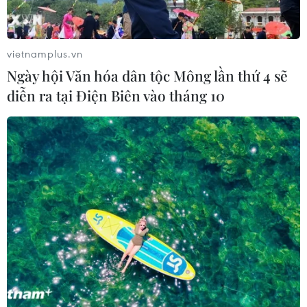
Thành phố Hồ Chí Minh siết kiểm
soát chặt chẽ thực phẩm tại các chợ
đầu mối
vietnamplus.vn
05/08/2026 02:50
Ngày hội Văn hóa dân tộc Mông lần thứ 4 sẽ
diễn ra tại Điện Biên vào tháng 10
Giá vàng trong nước tăng nhẹ, SJC
lên ngưỡng 141 triệu đồng mỗi lượng
05/08/2026 02:25
Giá vàng ngày 5/8: Bảng giá tại các
công ty vàng bạc đá quý
05/08/2026 01:51
Giá vàng thế giới tăng khoảng 1% khi