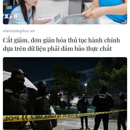
vietnamplus.vn
Việt Nam ưu tiên phát triển quan hệ hợp
Cắt giảm, đơn giản hóa thủ tục hành chính
tác toàn diện với Italy
dựa trên dữ liệu phải đảm bảo thực chất
22/01/2019 14:54
Đại sứ đặc mệnh toàn quyền Việt Nam tại Cộng hòa
Italy Nguyễn Thị Bích Huệ đã trình Thư ủy nhiệm của
Tổng Bí thư, Chủ tịch nước Nguyễn Phú Trọng lên Tổng
thống Italy Sergio Mattarella.