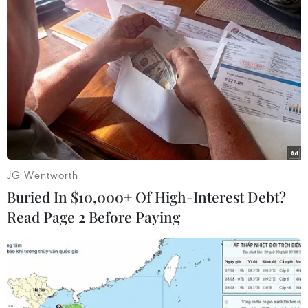
TIN LIÊN QUAN
JG Wentworth
Buried In $10,000+ Of High-Interest Debt?
Read Page 2 Before Paying
Italy: Sự ổn định chính trị là lợi thế thu
hút đầu tư vào Việt Nam
10/11/2018 00:16