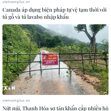
vietnamplus.vn
Canada áp dụng biện pháp tự vệ tạm thời với
tủ gỗ và tủ lavabo nhập khẩu
Nỗ lực thúc đẩy mở đường bay thẳng giữa
Việt Nam và Italy
01/04/2019 11:05
Đại sứ Italy tại Việt Nam Antonino Alessandro cho biết
vietnamplus.vn
trong nhiệm kỳ này của mình, ông sẽ nỗ lực thúc đẩy
Nứt núi, Thanh Hóa sơ tán khẩn cấp nhiều hộ
đường bay thẳng Việt Nam-Italy.