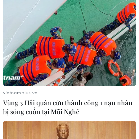
Kiều bào - cầu nối lan tỏa hình ảnh
Việt Nam trong kỷ nguyên phát triển
mới
31/07/2026 06:43
Nghĩa cử cao đẹp của lao động Việt
Nam lan tỏa trên truyền thông Nhật
Bản
vietnamplus.vn
31/07/2026 04:02
Vùng 3 Hải quân cứu thành công 1 nạn nhân
bị sóng cuốn tại Mũi Nghê
50 năm quan hệ Việt-Đức: Khi ngoại
giao nhân dân bắt đầu từ tiếng mẹ đẻ
30/07/2026 23:00