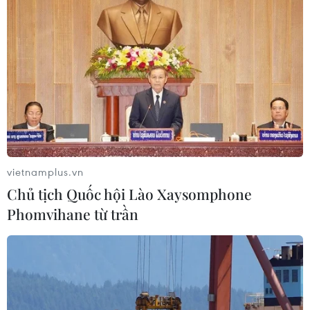
Trăn trở người giữ lửa tiếng Việt trên
quê hương thứ hai
30/07/2026 12:00
Nơi tiếng mẹ đẻ được hồi sinh giữa
lòng nước Đức
vietnamplus.vn
30/07/2026 08:18
Chủ tịch Quốc hội Lào Xaysomphone
Phomvihane từ trần
Kiều bào tại Đức hơn 10 năm dành
nhà miễn phí cho con em chiến sỹ
Trường Sa
30/07/2026 02:03