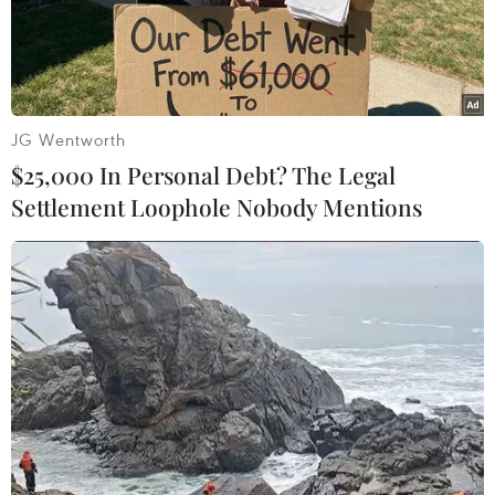
#Bộ Ngoại giao
#Người Việt Nam ở nước ngoài
#Bảo hộ công dân
#Cục Lãnh sự
JG Wentworth
#Hội nghị Ngoại giao
TP. Hà Nội
$25,000 In Personal Debt? The Legal
Settlement Loophole Nobody Mentions
Theo dõi VietnamPlus
TIN LIÊN QUAN