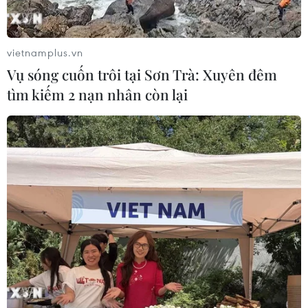
vietnamplus.vn
Vụ sóng cuốn trôi tại Sơn Trà: Xuyên đêm
tìm kiếm 2 nạn nhân còn lại
Cơ quan đại diện Việt Nam ở nước ngoài
gắn kết kiều bào phát triển đất nước
16/12/2023 12:27
Kết luận số 12 đã nâng cao hơn nữa nhận thức và sự
quan tâm của cả xã hội về vai trò của cộng đồng người