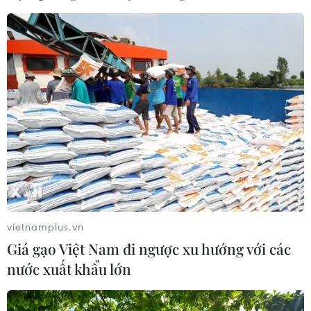
Xuân Quê hương: Điểm hẹn của kiều bào
khắp nơi trên thế giới mỗi dịp Tết
14/12/2023 06:41
Chương trình Xuân Quê hương năm 2024 dành cho
kiều bào sẽ được tổ chức tại Thành phố Hồ Chí Minh từ
ngày 1-2/2/2024, (tức ngày 22-23 tháng Chạp năm
Quý Mão) với nhiều hoạt động phong phú.
vietnamplus.vn
Giá gạo Việt Nam đi ngược xu hướng với các
nước xuất khẩu lớn