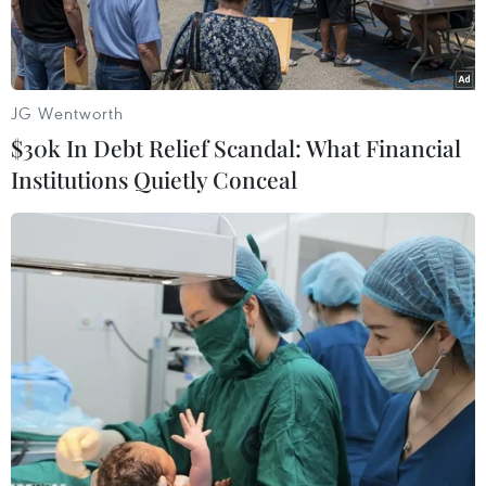
JG Wentworth
$30k In Debt Relief Scandal: What Financial
Institutions Quietly Conceal
Thứ trưởng Bộ Ngoại giao Lê Thị Thu Hằng. (Ảnh: Lâm
Khánh/TTXVN)
Trong khuôn khổ Hội nghị Ngoại giao lần thứ
32, ngày 17/12, Ủy ban Nhà nước về Người Việt