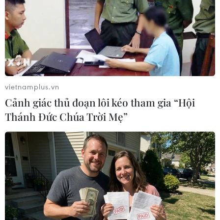
chủ động thông tin, truyền thông nhanh chóng,
kịp thời, chính xác về các vụ việc bảo hộ công
dân bằng nhiều hình thức, đặc biệt các vụ việc
được dư luận quan tâm./.
(TTXVN/Vietnam+)
vietnamplus.vn
Cảnh giác thủ đoạn lôi kéo tham gia “Hội
Thánh Đức Chúa Trời Mẹ”