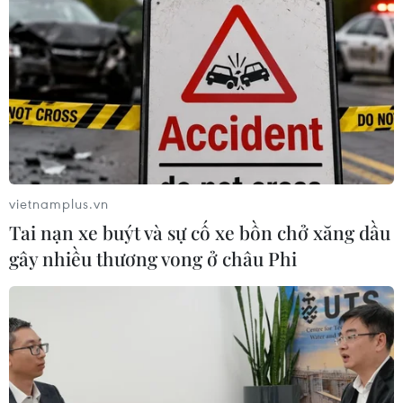
vietnamplus.vn
Tai nạn xe buýt và sự cố xe bồn chở xăng dầu
gây nhiều thương vong ở châu Phi