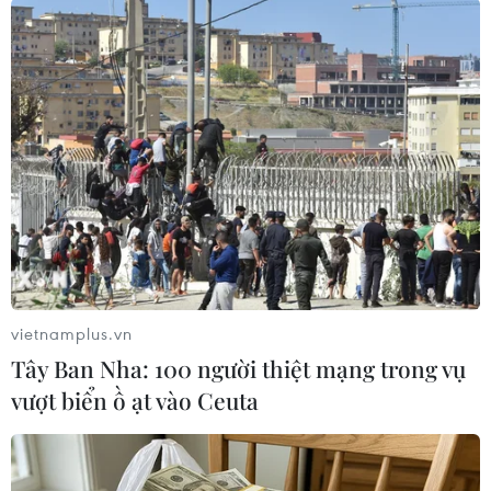
Theo lịch thi đấu, đội tuyển Việt Nam sẽ lần
lượt chạm trán với Iraq vào ngày 8/1/2019, tiếp
đến là Iran (12/1) và Yemen (16/1)./.
(Vietnam+)
vietnamplus.vn
Tây Ban Nha: 100 người thiệt mạng trong vụ
vượt biển ồ ạt vào Ceuta