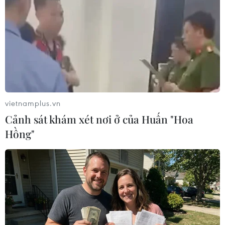
TIN LIÊN QUAN
vietnamplus.vn
Cảnh sát khám xét nơi ở của Huấn "Hoa
Hồng"
Anh Đức nói gì khi không có tên trong
danh sách dự Asian Cup 2019?
19/12/2018 04:55