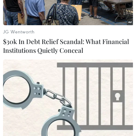
JG Wentworth
$30k In Debt Relief Scandal: What Financial
Institutions Quietly Conceal
Iran có thứ hạng cao nhất châu Á. (Nguồn: AFC)
Sau chức vô địch AFF Suzuki Cup 2018, đội
tuyển Việt Nam sẽ tiếp tục bước vào hành trình
chinh phục đỉnh cao tại vòng chung kết Asian
Cup 2019, tổ chức tại UAE từ 5/1-2/1/2019.
Tại giải đấu này, đoàn quân của huấn luyện