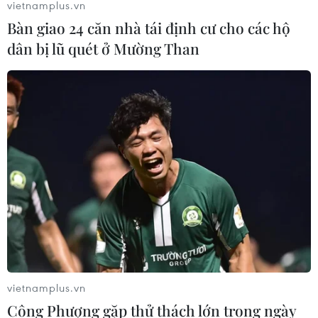
vietnamplus.vn
Bàn giao 24 căn nhà tái định cư cho các hộ
dân bị lũ quét ở Mường Than
Futsal Việt Nam bất bại sau trận hòa
khó tin trước chủ nhà Thái Lan
06/08/2026 02:38
Toàn cảnh ASEAN Cup: Thái
Lan "thắng như chẻ tre", thách thức
tuyển Việt Nam
05/08/2026 07:15
Nhận định Philippines vs
Thái Lan: Madam Pang treo thưởng
vietnamplus.vn
tiền tỷ, "Voi chiến" quyết thắng
Công Phượng gặp thử thách lớn trong ngày