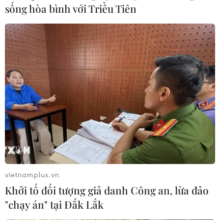
sống hòa bình với Triều Tiên
vietnamplus.vn
Khởi tố đối tượng giả danh Công an, lừa đảo
"chạy án" tại Đắk Lắk