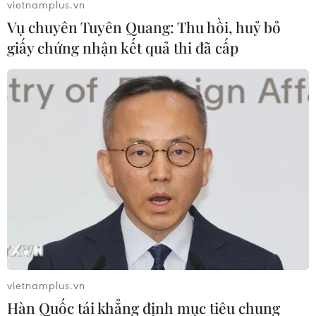
vietnamplus.vn
Vụ chuyên Tuyên Quang: Thu hồi, huỷ bỏ
giấy chứng nhận kết quả thi đã cấp
Hàn Quốc chốt danh sách tham dự vòng
chung kết Asian Cup 2019
21/12/2018 01:59
Huấn luyện viên Paulo Bento đã chính thức chốt danh
sách 23 cầu thủ tham dự vòng chung kết Asian Cup
2019, tổ chức tại UAE từ 5/1-2/1/2019.
vietnamplus.vn
Hàn Quốc tái khẳng định mục tiêu chung