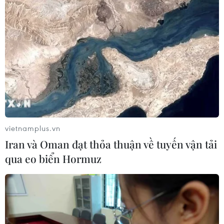
ASEAN Cup 2026: Tuyển Việt Nam
bước vào thử thách lớn nhất
03/08/2026 13:04
Xem trực tiếp Indonesia-Việt Nam tại
ASEAN Cup 2026 trên kênh nào?
03/08/2026 09:21
vietnamplus.vn
Iran và Oman đạt thỏa thuận về tuyến vận tải
qua eo biển Hormuz
Đội tuyển Việt Nam đặt mục
tiêu 3 điểm, cảnh báo Indonesia
trước giờ G
03/08/2026 07:39