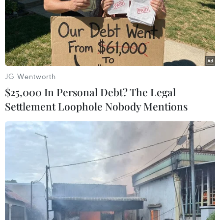
Tiền đạo Nguyễn Anh Đức đã có những chia sẻ sau khi
biết mình không có tên trong danh sách 27 cầu thủ tuyển
Việt Nam tham dự vòng chung kết Asian Cup 2019 vừa
được công bố.
JG Wentworth
$25,000 In Personal Debt? The Legal
Settlement Loophole Nobody Mentions