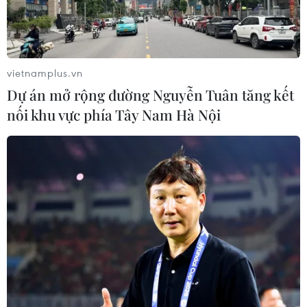
vietnamplus.vn
Dự án mở rộng đường Nguyễn Tuân tăng kết
nối khu vực phía Tây Nam Hà Nội
TIN CÙNG CHUYÊN MỤC
Công Phượng gặp thử thách lớn
trong ngày tái xuất V-League 2026/27
06/08/2026 11:49
Nhận định Việt Nam vs
Campuchia: Vì sao thầy trò HLV Kim
Sang-sik cần giành ngôi đầu bảng?