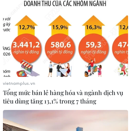
04/08/2026 14:24
Báo động xu hướng gia tăng người
trẻ mắc ung thư
04/08/2026 14:10
Hàn Quốc ban hành cảnh báo nắng
nóng cao nhất tại thủ đô Seoul
vietnamplus.vn
04/08/2026 12:37
Tổng mức bán lẻ hàng hóa và ngành dịch vụ
tiêu dùng tăng 13,1% trong 7 tháng
Xem thêm