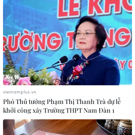
Bánh xèo tôm nhảy - món ăn phải
thử khi đến Quy Nhơn
07/08/2026 00:00
Chưa có bằng chứng truyền máu trẻ
giúp chống lão hóa
vietnamplus.vn
06/08/2026 23:16
Phó Thủ tướng Phạm Thị Thanh Trà dự lễ
khởi công xây Trường THPT Nam Đàn 1
Xung đột Israel-Hamas: Ít nhất 300
trẻ em thiệt mạng trong 300 ngày