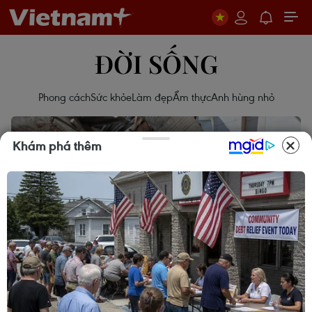
ĐỜI SỐNG
Phong cách
Sức khỏe
Làm đẹp
Ẩm thực
Anh hùng nhỏ
Khám phá thêm