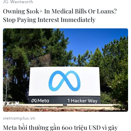
JG Wentworth
Owning $10k+ In Medical Bills Or Loans?
Stop Paying Interest Immediately
CHỦ ĐỀ NÓNG
75 năm Bác Hồ ra lời kêu gọi
Hội nghị Đối ng
Thi đua ái quốc
+
XEM THÊM
+
XEM THÊM
Không ngừng làm sống động,
'Ngoại giao kinh
làm mới các phong trào thi đua
động lực bứt ph
trưởng'
20/02/2024 13:31
22/01/2022 10:48
vietnamplus.vn
Meta bồi thường gần 600 triệu USD vì gây
Tạo động lực cổ vũ cán bộ,