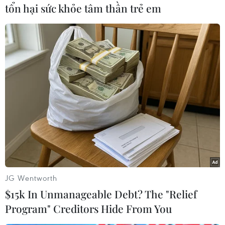
tổn hại sức khỏe tâm thần trẻ em
chiến sỹ toàn quân hoàn thành
Thủ tướng: Hoạt
xuất sắc nhiệm vụ
ngoại cần bình đ
cùng phát triển
15/12/2023 08:11
22/01/2022 07:32
Huy động cả hệ thống chính
trị tham gia vào các phong trào
Ngoại giao Việt
thi đua
sáng Nghị quyết
lần thứ XIII
19/10/2023 23:22
01/01/2022 03:18
JG Wentworth
$15k In Unmanageable Debt? The "Relief
Program" Creditors Hide From You