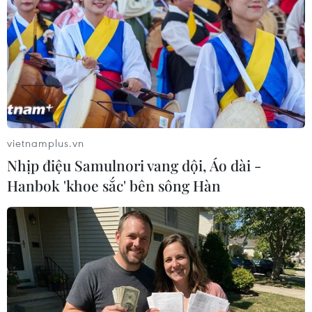
06/08/2026 15:57
Italy và Hy Lạp trở thành điểm nóng
của virus Tây sông Nile
06/08/2026 13:24
vietnamplus.vn
Bão Dolphin hướng vào miền Đông
Nhịp điệu Samulnori vang dội, Áo dài -
Trung Quốc, cảnh báo mưa lớn trên
Hanbok 'khoe sắc' bên sông Hàn
diện rộng
06/08/2026 08:36
Làn sóng tấn công mạng nhằm vào
các quỹ đầu cơ lớn của Mỹ
06/08/2026 06:47