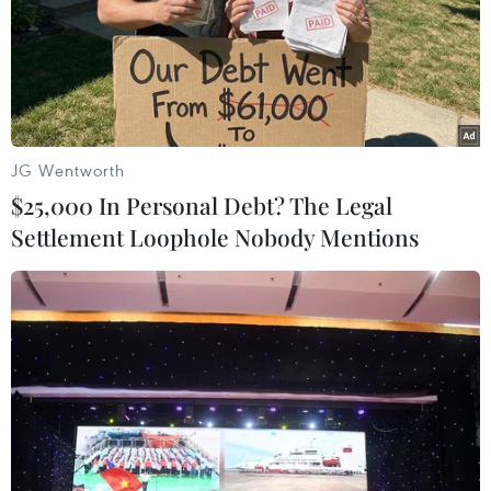
Anh công bố kết quả điều tra ban
đầu vụ đâm dao ở trung tâm London
06/08/2026 06:00
JG Wentworth
$25,000 In Personal Debt? The Legal
Hàn Quốc tăng cường giải pháp
Settlement Loophole Nobody Mentions
ngăn chặn đánh bạc trực tuyến trong
quân đội
06/08/2026 04:52
Khẩn trường khám nghiệm
hiện trường, điều tra nguyên nhân
vụ cháy chợ Biên Hòa
06/08/2026 04:37