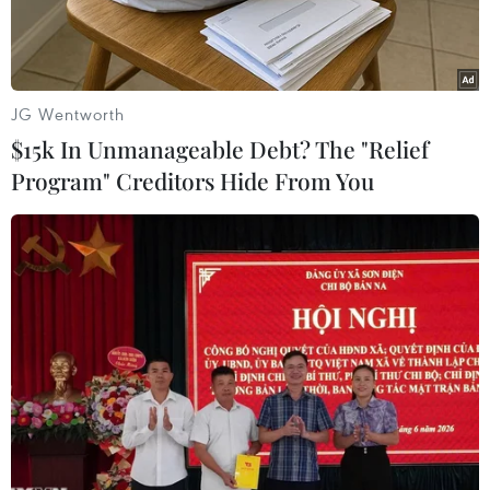
JG Wentworth
$15k In Unmanageable Debt? The "Relief
Program" Creditors Hide From You
Đồng bảng Anh và đồng đôla Mỹ. (Ảnh: AFP/TTXVN)
Theo kết quả thăm dò của hãng Reuters, đồng
bảng Anh sẽ tăng hơn 3% so với đồng USD trong
năm nay, do sự chênh lệch về lãi suất và hy
vọng về “cuộc ly hôn” suôn sẻ với Liên minh