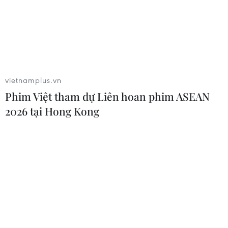
là đòn bẩy, quản trị là chìa khóa
05/08/2026 09:25
Standard Chartered huy động thành
công khoản vay xã hội 721 triệu USD
vietnamplus.vn
cho HDBank
Phim Việt tham dự Liên hoan phim ASEAN
05/08/2026 07:46
2026 tại Hong Kong
Tăng tốc giải ngân đầu tư công,
chấm dứt tâm lý trông chờ
05/08/2026 07:39
Hoàn thiện khuôn khổ pháp lý về
ngân hàng và phòng, chống rửa tiền