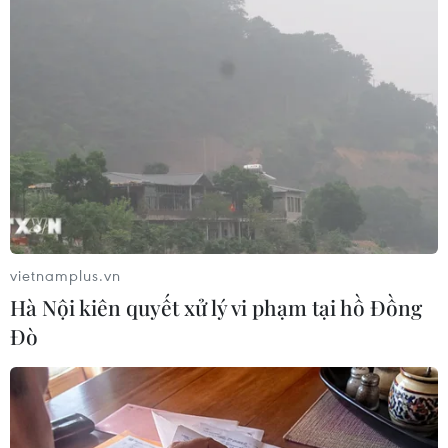
Theo dõi VietnamPlus
TIN LIÊN QUAN
vietnamplus.vn
Hà Nội kiên quyết xử lý vi phạm tại hồ Đồng
Đò