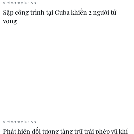
vietnamplus.vn
Sập công trình tại Cuba khiến 2 người tử
vong
CƠ QUAN CHỦ QUẢN: THÔNG TẤN XÃ VIỆT NAM
Tổng Biên tập: TRẦN TIẾN DUẨN
Phó Tổng Biên tập: NGUYỄN THỊ TÁM, KHÚC THANH
THỦY
Sở hữu trí tuệ
Quy định sử dụng
RSS
Hỗ trợ
Ngôn ngữ
TTXVN
Dịch vụ tin
Quảng cáo
Liên hệ
vietnamplus.vn
Phát hiện đối tượng tàng trữ trái phép vũ khí