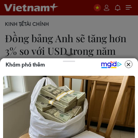
KINH TẾ
TÀI CHÍNH
Đồng bảng Anh sẽ tăng hơn
3% so với USD trong năm
nay
Khám phá thêm
Trà My
10/01/2020 06:17
Đồng bảng đã tăng hơn 2% sau khi Thủ tướng Anh
Boris Johnson giành chiến thắng trong cuộc bầu cử
hồi tháng 12/2019, khiến các thị trường tin tưởng
vào kịch bản ra đi “êm thấm” của nước Anh.