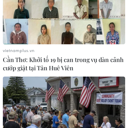
vietnamplus.vn
Đồng bảng Anh tăng mạnh sau khi Thủ
Cần Thơ: Khởi tố 19 bị can trong vụ dàn cảnh
tướng Boris Johnson thắng áp đảo
cướp giật tại Tân Huê Viên
13/12/2019 12:46
Đồng bảng Anh đã tăng khoảng 2% so với đồng euro
lên 82,80 xu Anh đổi 1 euro, mức cao nhất kể từ tháng
7/2016, thời điểm cuộc trưng cầu dân ý về việc nước
Anh rời khỏi EU.