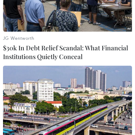
JG Wentworth
$30k In Debt Relief Scandal: What Financial
Institutions Quietly Conceal
BoE dự kiến giữ nguyên lãi suất khi bất ổn
vẫn 'bủa vây' Brexit
19/12/2019 05:46
Tất cả 69 nhà kinh tế tham gia cuộc thăm dò của
Reuters đều dự đoán Ngân hàng Trung ương Anh (BoE)
giữ nguyên lãi suất chuẩn ở mức 0,75% với tỷ lệ bỏ