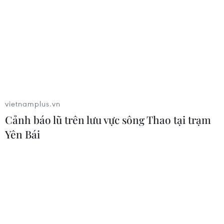
quan sau phán quyết của Tòa án Tối
cao
05/08/2026 22:58
Nhật Bản: Nội các thông qua chính
sách giảm thuế tiêu thụ thực phẩm
xuống 1%
vietnamplus.vn
05/08/2026 15:30
Cảnh báo lũ trên lưu vực sông Thao tại trạm
Yên Bái
Ngành Hải quan đẩy mạnh cải cách
thể chế và hiện đại hóa công tác
quản lý
05/08/2026 12:35
Ngân hàng trước làn sóng AI: Dữ liệu