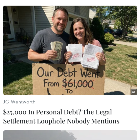
(TTXVN/Vietnam+)
JG Wentworth
$25,000 In Personal Debt? The Legal
#Đồng bảng Anh
#Brexit
#Liên minh châu Âu
Settlement Loophole Nobody Mentions
#Thủ tướng Anh Boris Johnson
Anh