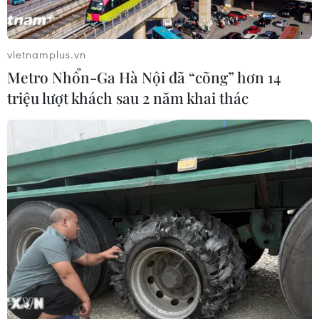
phiếu 7 thuận và 2 chống như cuộc họp tháng trước.
vietnamplus.vn
Metro Nhổn-Ga Hà Nội đã “cõng” hơn 14
triệu lượt khách sau 2 năm khai thác
Ngân hàng trung ương Anh điều tra sự cố
rò rỉ thông tin nghiêm trọng