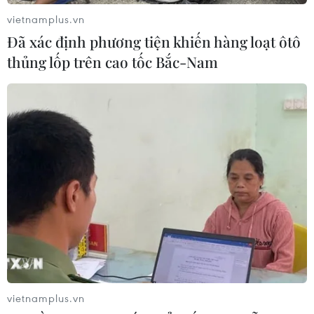
19/12/2019 12:23
vietnamplus.vn
Việc có được những thông tin quí giá này dù chỉ sớm
Đã xác định phương tiện khiến hàng loạt ôtô
hơn vài giây cũng tạo lợi thế rất lớn cho các nhà giao
thủng lốp trên cao tốc Bắc-Nam
dịch kiếm được khoản lợi nhuận đáng kể.
vietnamplus.vn