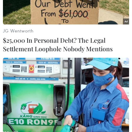
JG Wentworth
$25,000 In Personal Debt? The Legal
Settlement Loophole Nobody Mentions
Hình ảnh camera lớp học của Trường Mầm non Tuổi Ngọc, hôm
23/5. (Nguồn: Nhà trường cung cấp)
Liên quan vụ cô giáo mầm non tát 31 cái vào
mặt bé trai 2 tuổi, ngày 24/5, Phòng Giáo dục và
Đào tạo thành phố Biên Hòa, tỉnh Đồng Nai cho