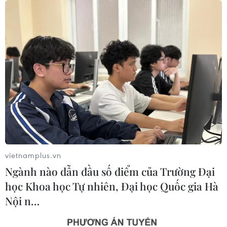
Nội lập đỉnh với 29,54 điểm
09/08/2026 06:51
Điểm chuẩn Đại học Kinh tế quốc
dân cao nhất lên đến trên 9,6 điểm
mỗi môn
09/08/2026 06:40
Các trường đại học bắt đầu công bố
điểm chuẩn xét tuyển năm 2026
vietnamplus.vn
09/08/2026 06:25
Ngành nào dẫn đầu số điểm của Trường Đại
học Khoa học Tự nhiên, Đại học Quốc gia Hà
Nội n…
Giáo dục trước thềm năm học mới:
Tái cấu trúc mạng lưới, đổi mới tư