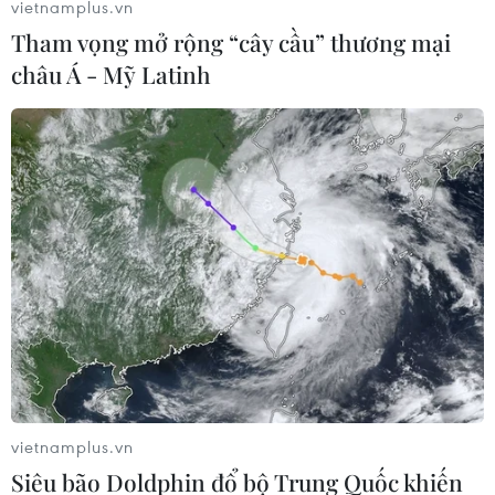
chấn thương sọ não, phải tiếp máu, sau đó phải thở
vietnamplus.vn
máy trong tình trạng nguy kịch.
Tham vọng mở rộng “cây cầu” thương mại
châu Á - Mỹ Latinh
Lâm Đồng: Khởi tố, bắt tạm giam kẻ bạo
vietnamplus.vn
hành dã man bé gái 3 tháng tuổi
Siêu bão Doldphin đổ bộ Trung Quốc khiến