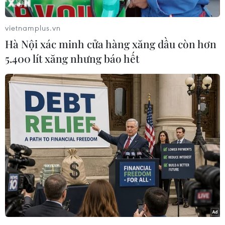
biết Trường Mầm non Tuổi Ngọc (khu phố 11,
phường An Bình, thành phố Biên Hòa) đã ra
vietnamplus.vn
quyết định đình chỉ công tác đối với cô giáo
Hà Nội xác minh cửa hàng xăng dầu còn hơn
Nguyễn Thị Bích Hường.
5.400 lít xăng nhưng báo hết
Thông tin ban đầu, chiều 17/5, chị Nguyễn Thị
Thảo (33 tuổi, ngụ phường An Bình) đón cháu
H.M.H. (2 tuổi, con trai chị Thảo) đi học về.
Sau khi về nhà, phát hiện trên trán và má của
bé có nhiều vết bầm tím nên mẹ của bé đã gọi
điện cho cô Nguyễn Thị Bích Hường (giáo viên
chủ nhiệm lớp nhà trẻ 1) để hỏi sự việc.
Bị gia đình gặng hỏi nên cô Hường đã thừa
nhận đánh bé trai trong bữa ăn trưa cùng ngày.
Sau đó, gia đình bé trai đã trình báo sự việc lên