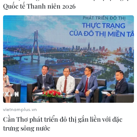
Quốc tế Thanh niên 2026
CƠ QUAN CHỦ QUẢN: THÔNG TẤN XÃ VIỆT NAM
Tổng Biên tập: TRẦN TIẾN DUẨN
Phó Tổng Biên tập: NGUYỄN THỊ TÁM, KHÚC THANH
THỦY
Sở hữu trí tuệ
Quy định sử dụng
RSS
Hỗ trợ
Ngôn ngữ
TTXVN
Dịch vụ tin
Quảng cáo
Liên hệ
vietnamplus.vn
Cần Thơ phát triển đô thị gắn liền với đặc
trưng sông nước
Giấy phép số: 1374/GP-BTTTT do Bộ Thông tin và Truyền thông