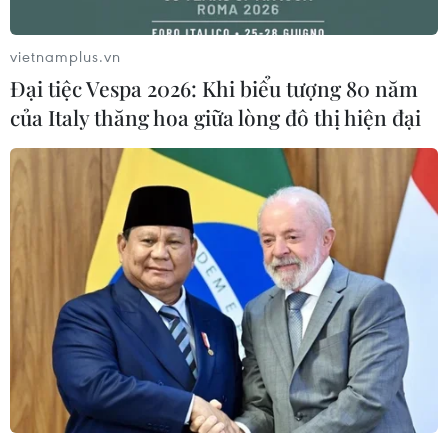
vietnamplus.vn
Đại tiệc Vespa 2026: Khi biểu tượng 80 năm
của Italy thăng hoa giữa lòng đô thị hiện đại
Lâm Đồng: Bé gái 3 tháng tuổi đa chấn
thương, nghi bị bạo hành
21/05/2023 07:09
Khi nhập viện, bé gái gần 3 tháng tuổi bị gãy xương
cẳng tay trái và tay phải, gãy xương đùi cả 2 chân,