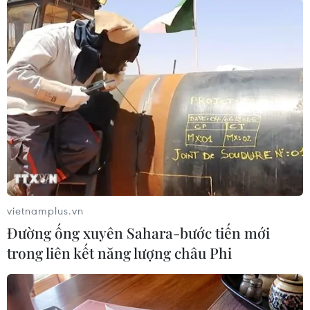
#Cô giáo mầm non
#Tát bé trai
#Trích xuất camera
#Trường Mầm non Tuổi Ngọc
#Bạo hành
Đồng Nai
vietnamplus.vn
Đường ống xuyên Sahara-bước tiến mới
trong liên kết năng lượng châu Phi
Theo dõi VietnamPlus