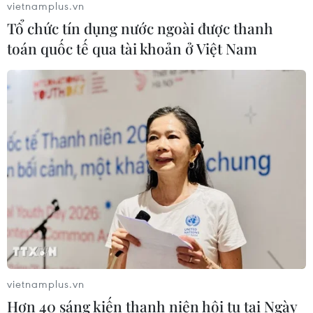
vietnamplus.vn
Tổ chức tín dụng nước ngoài được thanh
Khuyến khích các cơ sở giáo dục đại
toán quốc tế qua tài khoản ở Việt Nam
học cạnh tranh bằng chất lượng
06/08/2026 13:41
Cần Thơ xem xét đề xuất xây dựng Tổ
hợp Giáo dục-Đào tạo 636 tỷ đồng
06/08/2026 13:24
Xem thêm
vietnamplus.vn
Hơn 40 sáng kiến thanh niên hội tụ tại Ngày