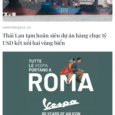
vietnamplus.vn
Thái Lan tạm hoãn siêu dự án hàng chục tỷ
USD kết nối hai vùng biển
Bắt tạm giam, khởi tố đối tượng hành hạ
trẻ em ở Thái Bình
19/05/2023 11:04
Gần đây nhất, ngày 15/5, Khẩn đi làm về không thấy
cháu B ở nhà nên đã đi tìm và dùng đoạn tre khô dài
khoảng 60cm đánh cháu nhiều nhát vào phần mông,
bắp chân, lưng và tay gây ra nhiều thương tích.