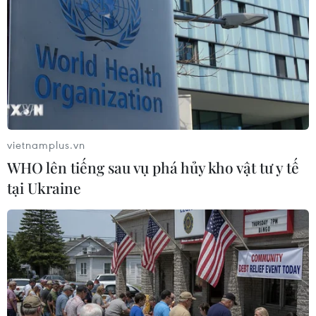
Các cơ sở khám chữa bệnh phát hiện
nhiều trẻ em bị bạo hành, xâm hại
25/04/2023 14:43
PGS, Tiến sỹ Lương Ngọc Khuê cho biết không ít các
trường hợp nạn nhân bị bạo hành, xâm hại tình dục là
trẻ em đã được các cơ sở khám chữa bệnh phát hiện
và phối hợp với các cơ quan luật pháp xử lý.
vietnamplus.vn
WHO lên tiếng sau vụ phá hủy kho vật tư y tế
tại Ukraine