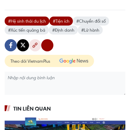
#Hệ sinh thái du lịch
#Tiện ích
#Chuyển đổi số
#Xúc tiến quảng bá
#Định danh
#Lữ hành
Theo dõi VietnamPlus
TIN LIÊN QUAN