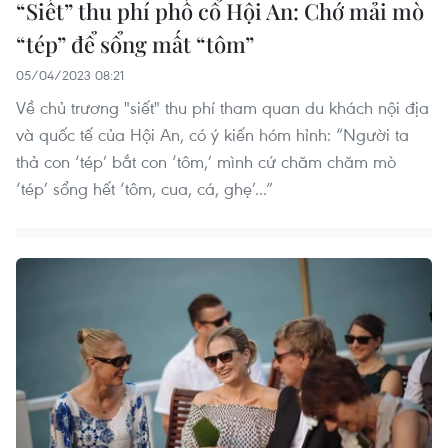
“Siết” thu phí phố cổ Hội An: Chớ mải mò
“tép” để sổng mất “tôm”
05/04/2023 08:21
Về chủ trương "siết" thu phí tham quan du khách nội địa
và quốc tế của Hội An, có ý kiến hóm hỉnh: “Người ta
thả con ‘tép’ bắt con ‘tôm,’ mình cứ chăm chăm mò
‘tép’ sổng hết ‘tôm, cua, cá, ghẹ’...”