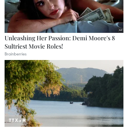
vietnamplus.vn
Mỹ chi hơn 2 tỷ USD thúc đẩy ngành pin và
khoáng sản nội địa