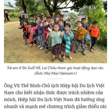
JG Wentworth
$30k In Debt Relief Scandal: What Financial
Institutions Quietly Conceal
Trẻ em ở Sin Suối Hồ, Lai Châu tham gia hoạt động dọn rác.
(Ảnh: Mai Mai/Vietnam+)
Ông Vũ Thế Bình-Chủ tịch Hiệp hội Du lịch Việt
Nam cho biết nhận thức được trách nhiệm của
mình, Hiệp hội Du lịch Việt Nam đã hưởng ứng
nhanh và mạnh mẽ chương trình giảm thiểu rác