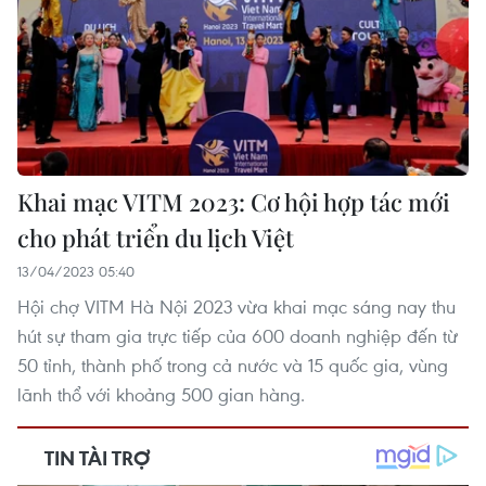
vietnamplus.vn
Quảng Trị triệt phá đường dây vận chuyển
Khai mạc VITM 2023: Cơ hội hợp tác mới
hơn 210kg vật liệu nổ
cho phát triển du lịch Việt
13/04/2023 05:40
Hội chợ VITM Hà Nội 2023 vừa khai mạc sáng nay thu
hút sự tham gia trực tiếp của 600 doanh nghiệp đến từ
50 tỉnh, thành phố trong cả nước và 15 quốc gia, vùng
lãnh thổ với khoảng 500 gian hàng.