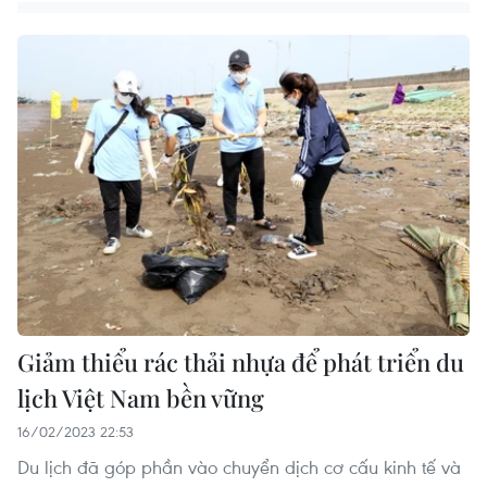
vietnamplus.vn
Giảm thiểu rác thải nhựa để phát triển du
Đà Nẵng: Hỗ trợ 700 triệu đồng cho đồng
lịch Việt Nam bền vững
bào nghèo xã Hùng Sơn
16/02/2023 22:53
Khám phá thêm
Du lịch đã góp phần vào chuyển dịch cơ cấu kinh tế và