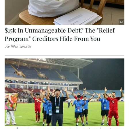
vietnamplus.vn
Nghệ An: Lũ cuốn cầu tạm trên sông Nậm
Nơn khiến 3 bản ở xã Mỹ Lý bị chia cắt