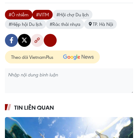
vietnamplus.vn
59 năm ASEAN: Giữ vững đoàn kết, định hình
#Ô nhiễm
#VITM
#Hội chợ Du lịch
tương lai
#Hiệp hội Du lịch
#Rác thải nhựa
TP. Hà Nội
Theo dõi VietnamPlus
TIN LIÊN QUAN
vietnamplus.vn
Giải quyết khó khăn, vướng mắc trong lĩnh