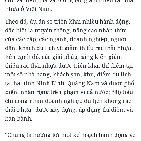
cực và hiệu quả vào công tác giảm thiểu rác thải
nhựa ở Việt Nam.
Theo đó, dự án sẽ triển khai nhiều hành động,
đặc biệt là truyền thông, nâng cao nhận thức
của các cấp, các ngành, doanh nghiệp, người
dân, khách du lịch về giảm thiểu rác thải nhựa.
Bên cạnh đó, các giải pháp, sáng kiến giảm
vietnamplus.vn
thiểu rác thải nhựa được triển khai thí điểm tại
Tổng thống Iran nhấn mạnh Tehran sẽ
một số nhà hàng, khách sạn, khu, điểm du lịch
không bị ép buộc phải đầu hàng
tại hai tỉnh Ninh Bình, Quảng Nam và được phổ
biến, nhân rộng trên phạm vi cả nước; “Bộ tiêu
chí công nhận doanh nghiệp du lịch không rác
thải nhựa” được xây dựng, áp dụng thí điểm và
ban hành.
“Chúng ta hướng tới một kế hoạch hành động về