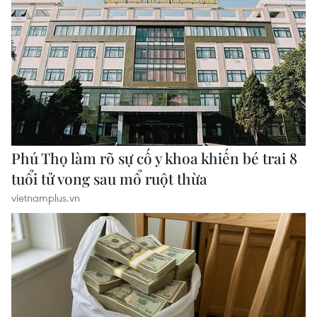
vượng, bền vững
vietnamplus.vn
Thị trường chứng khoán: Sức ép từ "vùng
trũng" thông tin sau một nhịp phục hồi