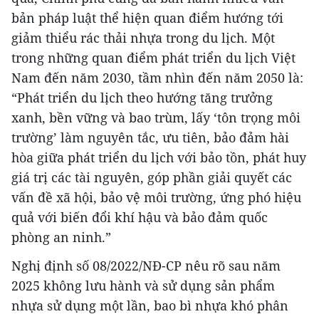
địa bàn An Giang
bản pháp luật thể hiện quan điểm hướng tới
giảm thiểu rác thải nhựa trong du lịch. Một
trong những quan điểm phát triển du lịch Việt
Nam đến năm 2030, tầm nhìn đến năm 2050 là:
“Phát triển du lịch theo hướng tăng trưởng
xanh, bền vững và bao trùm, lấy ‘tôn trọng môi
trường’ làm nguyên tắc, ưu tiên, bảo đảm hài
hòa giữa phát triển du lịch với bảo tồn, phát huy
giá trị các tài nguyên, góp phần giải quyết các
vấn đề xã hội, bảo vệ môi trường, ứng phó hiệu
quả với biến đổi khí hậu và bảo đảm quốc
phòng an ninh.”
JG Wentworth
Nghị định số 08/2022/NĐ-CP nêu rõ sau năm
$15k In Unmanageable Debt? The "Relief
2025 không lưu hành và sử dụng sản phẩm
Program" Creditors Hide From You
nhựa sử dụng một lần, bao bì nhựa khó phân