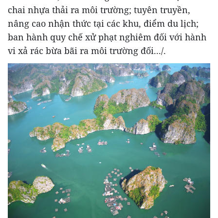
chai nhựa thải ra môi trường; tuyên truyền,
nâng cao nhận thức tại các khu, điểm du lịch;
ban hành quy chế xử phạt nghiêm đối với hành
vi xả rác bừa bãi ra môi trường đối.../.
vietnamplus.vn
Vùng 3 Hải quân cứu thành công 1 nạn nhân
bị sóng cuốn tại Mũi Nghê