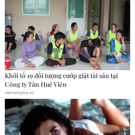
vietnamplus.vn
59 năm ASEAN: Hy Lạp mong muốn phát
triển hơn nữa quan hệ với ASEAN