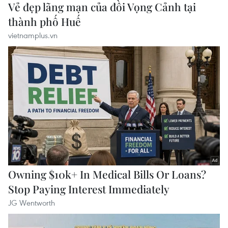
vietnamplus.vn
Đà Nẵng: Sóng cuốn 4 người tại Mũi Nghê, 3
người mất tích
vietnamplus.vn
Điều bình dị "xây" thành phố Cảng thịnh