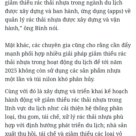
giảm thiểu rác thải nhựa trong ngành du lịch
được xây dựng và ban hành, ứng dụng (apps) về
quản lý rác thải nhựa được xây dựng và vận
hành,” ông Bình nói.
Mặt khác, các chuyên gia cũng cho rằng cần đẩy
JG Wentworth
mạnh phối hợp nhiều giải pháp giảm thiểu rác
$25,000 In Personal Debt? The Legal
thải nhựa trong hoạt động du lịch để tới năm
Settlement Loophole Nobody Mentions
2025 không còn sử dụng các sản phẩm nhựa
một lần và túi nilon khó phân hủy.
Cùng với đó là xây dựng và triển khai kế hoạch
hành động về giảm thiểu rác thải nhựa trong
lĩnh vực du lịch như: cải thiện hệ thống phân
loại, thu gom, tái chế, xử lý rác thải nhựa phù
hợp với định hướng phát triển du lịch; nhà sản
xuất thu hồi, tái chế và giảm thiểu các loại vỏ