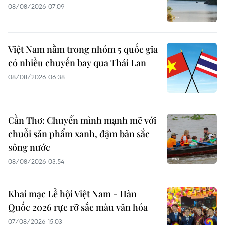
08/08/2026 07:09
Việt Nam nằm trong nhóm 5 quốc gia
có nhiều chuyến bay qua Thái Lan
08/08/2026 06:38
vietnamplus.vn
NĂM APEC VIỆT NAM 2027
Cần Thơ: Chuyển mình mạnh mẽ với
chuỗi sản phẩm xanh, đậm bản sắc
sông nước
08/08/2026 03:54
Khai mạc Lễ hội Việt Nam - Hàn
Quốc 2026 rực rỡ sắc màu văn hóa
07/08/2026 15:03