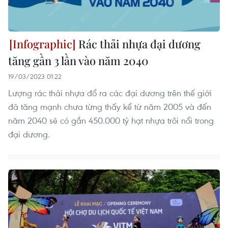
Rác thải nhựa đại dương
tăng gần 3 lần vào năm 2040
19/03/2023 01:22
Lượng rác thải nhựa đổ ra các đại dương trên thế giới
vietnamplus.vn
đã tăng mạnh chưa từng thấy kể từ năm 2005 và đến
Đề xuất hơn 65.500 tỷ đồng đầu tư Dự án
năm 2040 sẽ có gần 450.000 tỷ hạt nhựa trôi nổi trong
đường cao tốc nối Lai Châu-Lào Cai
đại dương.