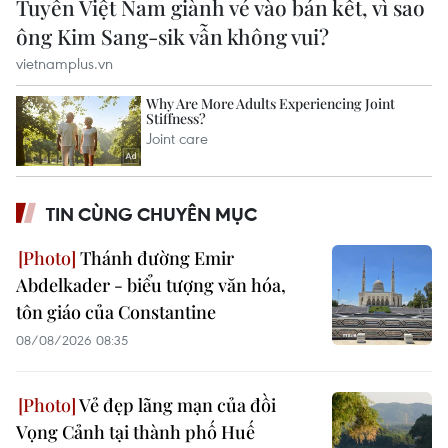
TIN CÙNG CHUYÊN MỤC
vietnamplus.vn
Thánh đường Emir
Phát hiện đối tượng tàng trữ trái phép vũ khí
Abdelkader - biểu tượng văn hóa,
quân dụng
tôn giáo của Constantine
08/08/2026 08:35
Vẻ đẹp lãng mạn của đồi
Vọng Cảnh tại thành phố Huế