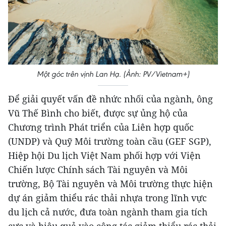
Một góc trên vịnh Lan Hạ. (Ảnh: PV/Vietnam+)
Để giải quyết vấn đề nhức nhối của ngành, ông
Vũ Thế Bình cho biết, được sự ủng hộ của
Chương trình Phát triển của Liên hợp quốc
JG Wentworth
(UNDP) và Quỹ Môi trường toàn cầu (GEF SGP),
Owning $10k+ In Medical Bills Or Loans?
Hiệp hội Du lịch Việt Nam phối hợp với Viện
Stop Paying Interest Immediately
Chiến lược Chính sách Tài nguyên và Môi
trường, Bộ Tài nguyên và Môi trường thực hiện
dự án giảm thiểu rác thải nhựa trong lĩnh vực
du lịch cả nước, đưa toàn ngành tham gia tích