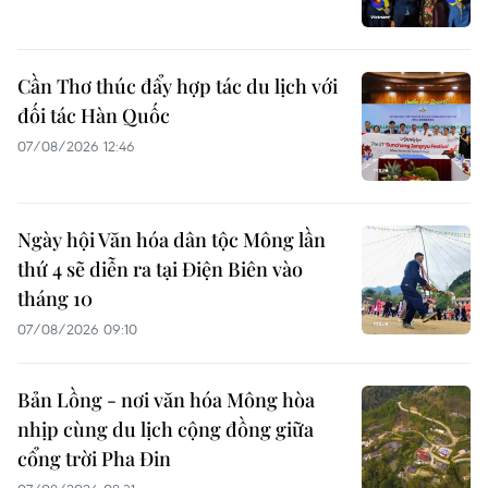
Cần Thơ thúc đẩy hợp tác du lịch với
đối tác Hàn Quốc
vietnamplus.vn
07/08/2026 12:46
Kết luận số 75-KL/TW: Cà Mau chủ động
thích ứng với biến đổi khí hậu
Ngày hội Văn hóa dân tộc Mông lần
thứ 4 sẽ diễn ra tại Điện Biên vào
tháng 10
07/08/2026 09:10
Bản Lồng - nơi văn hóa Mông hòa
nhịp cùng du lịch cộng đồng giữa
cổng trời Pha Đin