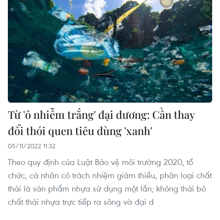
vực thuế và hải quan
Từ 'ô nhiễm trắng' đại dương: Cần thay
đổi thói quen tiêu dùng 'xanh'
05/11/2022 11:32
Theo quy định của Luật Bảo vệ môi trường 2020, tổ
vietnamplus.vn
chức, cá nhân có trách nhiệm giảm thiểu, phân loại chất
thải là sản phẩm nhựa sử dụng một lần; không thải bỏ
ASEAN Cup 2026 ngày 8/8: Xác định đối thủ
chất thải nhựa trực tiếp ra sông và đại d
của đội tuyển Việt Nam ở bán kết