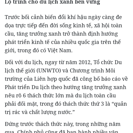
Lộ trình cho du lịch xanh bền vững
JG Wentworth
Buried In $10,000+ Of High-Interest Debt?
Trước bối cảnh biến đổi khí hậu ngày càng đe
Read Page 2 Before Paying
dọa trực tiếp đến đời sống kinh tế, xã hội toàn
cầu, tăng trưởng xanh trở thành định hướng
phát triển kinh tế của nhiều quốc gia trên thế
giới, trong đó có Việt Nam.
Đối với du lịch, ngay từ năm 2012, Tổ chức Du
lịch thế giới (UNWTO) và Chương trình Môi
trường của Liên hợp quốc đã công bố báo cáo về
Phát triển Du lịch theo hướng tăng trưởng xanh
nêu rõ 6 thách thức lớn mà du lịch toàn cầu
phải đối mặt, trong đó thách thức thứ 3 là “quản
trị rác và chất lượng nước.”
vietnamplus.vn
Đứng trước thách thức này, trong những năm
Đội K93 quy tập được 11 bộ hài cốt liệt sỹ trên
qua, Chính phủ cũng đã ban hành nhiều văn