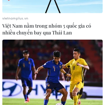
quan thông tấn, báo chí
vietnamplus.vn
Việt Nam nằm trong nhóm 5 quốc gia có
nhiều chuyến bay qua Thái Lan
Hà Nội: Lan tỏa đạo lý
Trí tuệ nhân tạo - 'con