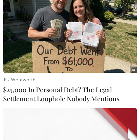
vai trò chủ động, tích
thông tin toàn tỉnh đồng
cực của Việt Nam trong
loạt treo cờ Tổ quốc ngày
ASEAN
23/8
JG Wentworth
$25,000 In Personal Debt? The Legal
Settlement Loophole Nobody Mentions