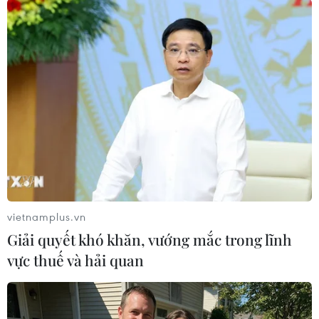
lịch cộng đồng giữa
Việt Nam "hút" đầu tư
cổng trời Pha Đin
nước ngoài
vietnamplus.vn
Giải quyết khó khăn, vướng mắc trong lĩnh
vực thuế và hải quan
Nâng cao nhận thức về
Quảng Ninh lên tiếng về