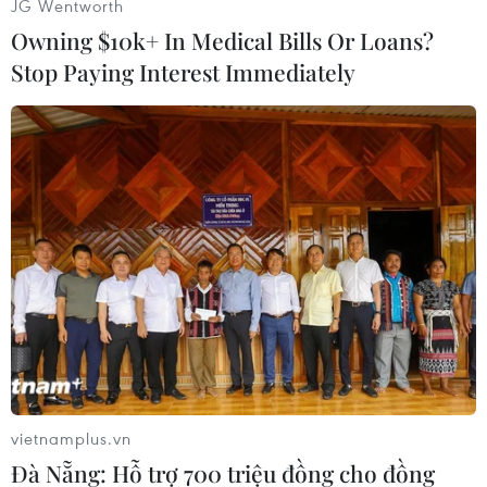
JG Wentworth
Owning $10k+ In Medical Bills Or Loans?
Stop Paying Interest Immediately
#apple id
#iphone
#hacker
#factcheck
vietnamplus.vn
Đà Nẵng: Hỗ trợ 700 triệu đồng cho đồng