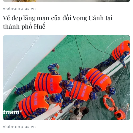
vietnamplus.vn
Vẻ đẹp lãng mạn của đồi Vọng Cảnh tại
thành phố Huế
Bộ Công an phát động
Nghĩa cử cao đẹp của lao
Chiến dịch TinAI?, kêu
động Việt Nam lan tỏa
gọi "kiểm trước tin sau"
trên truyền thông Nhật
trong kỷ nguyên AI
Bản
vietnamplus.vn