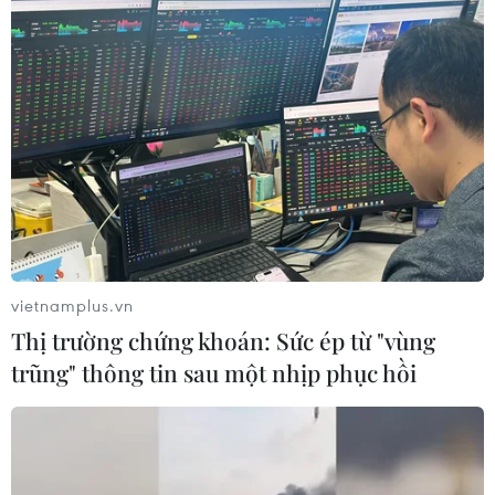
Xây dựng Cổng Thông
Diễn đàn Truyền thông
vietnamplus.vn
tin điện tử Hà Nội thành
ASEAN lần thứ 10: Báo
Thị trường chứng khoán: Sức ép từ "vùng
nguồn thông tin nhanh,
chí đồng hành vì Cộng
trũng" thông tin sau một nhịp phục hồi
tin cậy
đồng ASEAN 2045