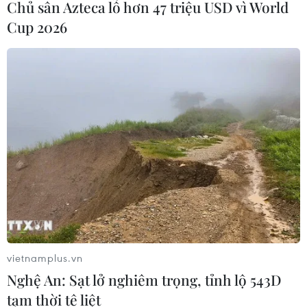
Chủ sân Azteca lỗ hơn 47 triệu USD vì World
định quan hệ đặc biệt
quản trị, đẩy mạnh
Cup 2026
Việt Nam-Lào có một
chuyển đổi số trong hoạt
không hai
động xuất bản
vietnamplus.vn
Nghệ An: Sạt lở nghiêm trọng, tỉnh lộ 543D
tạm thời tê liệt