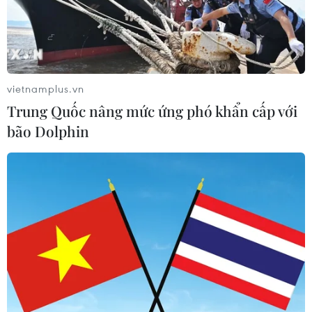
vietnamplus.vn
Trung Quốc nâng mức ứng phó khẩn cấp với
bão Dolphin
Ký kết hợp tác truyền
Lan tỏa giá trị các tác
thông giữa Viện Kiểm sát
phẩm bảo vệ nền tảng tư
Nhân dân Tối cao và 3 cơ
tưởng của Đảng