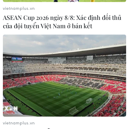
“Uống nước nhớ nguồn”
dao hai lưỡi' trong hoạt
vietnamplus.vn
trên các nền tảng số
động báo chí
ASEAN Cup 2026 ngày 8/8: Xác định đối thủ
của đội tuyển Việt Nam ở bán kết
vietnamplus.vn
Truyền thông Lào khẳng
Đổi mới phương thức