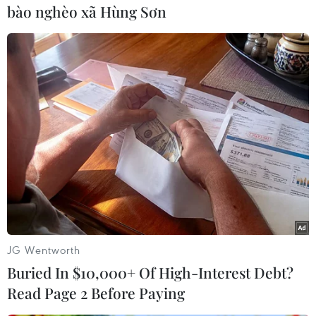
bào nghèo xã Hùng Sơn
JG Wentworth
Buried In $10,000+ Of High-Interest Debt?
Bản Lồng - nơi văn hóa
Báo Argentina nói ngành
Read Page 2 Before Paying
Mông hòa nhịp cùng du
vật liệu công nghệ cao