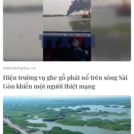
vietnamplus.vn
Hiện trường vụ ghe gỗ phát nổ trên sông Sài
Gòn khiến một người thiệt mạng
Nghệ An: Bị xử phạt vì
Việt Nam-Lào tăng
phát tán thông tin giả về
cường hợp tác giữa các
sáp nhập đơn vị hành
cơ quan lý luận của Đảng
chính