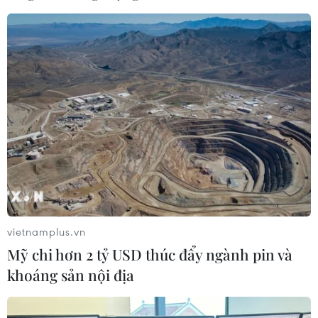
Đổi mới phương thức
Công tác tuyên giáo phải
tuyên truyền theo hướng
chủ động quản trị niềm
"trực quan hóa" và "đa
tin xã hội
nền tảng"
vietnamplus.vn
Mỹ chi hơn 2 tỷ USD thúc đẩy ngành pin và
khoáng sản nội địa