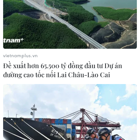
vietnamplus.vn
Đề xuất hơn 65.500 tỷ đồng đầu tư Dự án
đường cao tốc nối Lai Châu-Lào Cai
Sắp khởi động Chiến
Hợp tác truyền thông
dịch TinAI? ứng phó làn
giữa Viện Kiểm sát Nhân
sóng tin giả
dân Tối cao với TTXVN,
Báo Nhân Dân và VOV