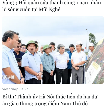
Vùng 3 Hải quân cứu thành công 1 nạn nhân
bị sóng cuốn tại Mũi Nghê
Báo chí cách mạng
Trưởng Ban Tuyên giáo
khẳng định vai trò dòng
và Dân vận Trung ương
chảy thông tin chủ lưu,
làm việc về trọng tâm
là tiếng nói của Đảng và
thông tin-tuyên truyền
nhân dân
vietnamplus.vn
Bí thư Thành ủy Hà Nội thúc tiến độ hai dự
án giao thông trọng điểm Nam Thủ đô