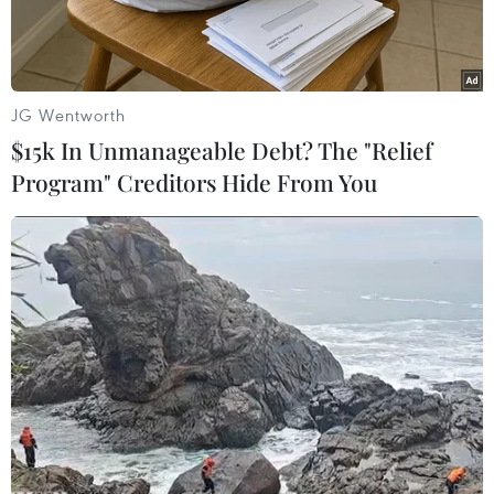
Play
JG Wentworth
$15k In Unmanageable Debt? The "Relief
Video
Program" Creditors Hide From You