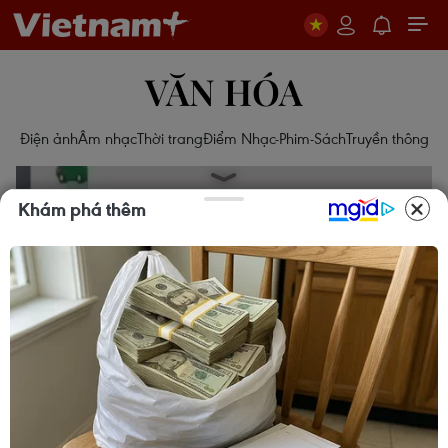
VĂN HÓA
Điện ảnh
Âm nhạc
Thời trang
Điểm Nhạc-Phim-Sách
Truyền thông
Khám phá thêm