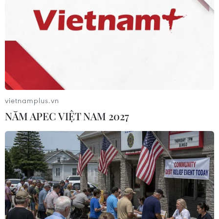
Phát động giải báo chí
ASEAN Cup 2026: Đội
toàn quốc "Vì sự nghiệp
tuyển Việt Nam tạo "cơn
Giáo dục Việt Nam" năm
địa chấn" trên truyền
2026
thông khu vực
vietnamplus.vn
NĂM APEC VIỆT NAM 2027