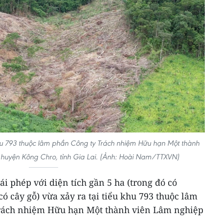
khu 793 thuộc lâm phần Công ty Trách nhiệm Hữu hạn Một thành
 huyện Kông Chro, tỉnh Gia Lai. (Ảnh: Hoài Nam/TTXVN)
ái phép với diện tích gần 5 ha (trong đó có
ó cây gỗ) vừa xảy ra tại tiểu khu 793 thuộc lâm
Trách nhiệm Hữu hạn Một thành viên Lâm nghiệp