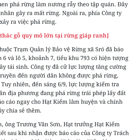
uen phá rừng làm nương rẫy theo tập quán. Đây
nhân gây ra mất rừng. Ngoài ra, phía Công ty
xảy ra việc phá rừng.
 thác gỗ quy mô lớn tại rừng giáp ranh]
thuộc Trạm Quản lý Bảo vệ Rừng xã Sró đã báo
nh 6 và lô 5, khoảnh 7, tiểu khu 793 có hiện tượng
ây tái sinh. Công ty đã cử lực lượng tăng cường
n truyền đến người dân không được phá rừng,
. Tuy nhiên, đến sáng 6/9, lực lượng kiểm tra
dân địa phương đang phá rừng trái phép lấy đất
áo cáo ngay cho Hạt Kiểm lâm huyện và chính
y chia sẻ thêm.
ên, ông Trương Văn Sơn, Hạt trưởng Hạt Kiểm
ết sau khi nhận được báo cáo của Công ty Trách