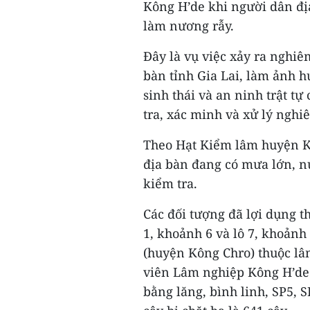
Kông H’de khi người dân đị
làm nương rẫy.
Đây là vụ việc xảy ra nghiê
bàn tỉnh Gia Lai, làm ảnh 
sinh thái và an ninh trật t
tra, xác minh và xử lý nghi
Theo Hạt Kiểm lâm huyện Kôn
địa bàn đang có mưa lớn, nư
kiểm tra.
Các đối tượng đã lợi dụng th
1, khoảnh 6 và lô 7, khoảnh 
(huyện Kông Chro) thuộc l
viên Lâm nghiệp Kông H’de 
bằng lăng, bình linh, SP5, 