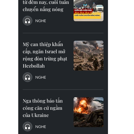
từ đêm nay, cuối tuần
chuyển nắng nóng
NGHE
Mỹ can thiệp khẩn
cấp, ngăn Israel mở
rộng đòn trừng phạt
Hezbollah
NGHE
Nga thông báo tấn
công căn cứ ngầm
của Ukraine
NGHE