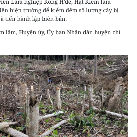
iên Lâm nghiệp Kông H’de, Hạt Kiểm lâm
đến hiện trường để kiểm đếm số lượng cây bị
và tiến hành lập biên bản.
ểm lâm, Huyện ủy, Ủy ban Nhân dân huyện chỉ