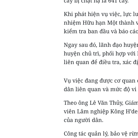
cây bị chặt hạ là 641 cây.
Khi phát hiện vụ việc, lực 
nhiệm Hữu hạn Một thành v
kiểm tra ban đầu và báo cáo
Ngay sau đó, lãnh đạo huyệ
huyện chủ trì, phối hợp với
liên quan để điều tra, xác đ
Vụ việc đang được cơ quan 
dân liên quan và mức độ vi
Theo ông Lê Văn Thủy, Giá
viên Lâm nghiệp Kông H’de,
của người dân.
Công tác quản lý, bảo vệ r