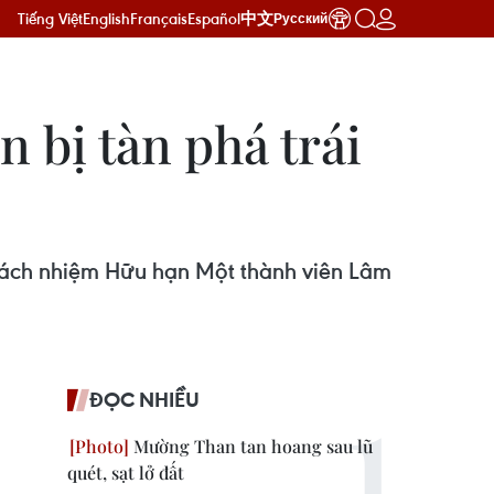
Tiếng Việt
English
Français
Español
中文
Русский
n bị tàn phá trái
Trách nhiệm Hữu hạn Một thành viên Lâm
ĐỌC NHIỀU
Mường Than tan hoang sau lũ
quét, sạt lở đất