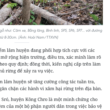
gỗ như: Căm xe, Bằng lăng, Bình linh, SP5, SP6, SP7… với đường
 từ 8-30cm. (Ảnh: Hoài Nam/TTXVN)
m lâm huyện đang phối hợp tích cực với các
mở rộng hiện trường, điều tra, xác minh làm rõ
heo quy định; đồng thời, kiến nghị cấp trên làm
hủ rừng để xảy ra vụ việc.
ểm lâm huyện sẽ tăng cường công tác tuần tra,
găn chặn các hành vi xâm hại rừng trên địa bàn.
xã Sró, huyện Kông Chro là một minh chứng cho
iệm của một bộ phận người dân trong việc bảo vệ