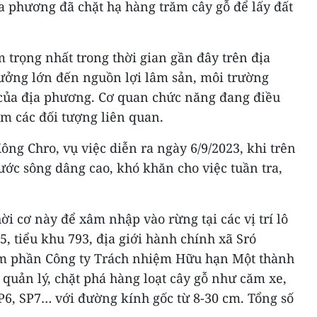
a phương đã chặt hạ hàng trăm cây gỗ để lấy đất
m trọng nhất trong thời gian gần đây trên địa
hưởng lớn đến nguồn lợi lâm sản, môi trường
ự của địa phương. Cơ quan chức năng đang điều
êm các đối tượng liên quan.
g Chro, vụ việc diễn ra ngày 6/9/2023, khi trên
ớc sông dâng cao, khó khăn cho việc tuần tra,
ời cơ này để xâm nhập vào rừng tại các vị trí lô
5, tiểu khu 793, địa giới hành chính xã Sró
âm phần Công ty Trách nhiệm Hữu hạn Một thành
quản lý, chặt phá hàng loạt cây gỗ như căm xe,
SP6, SP7… với đường kính gốc từ 8-30 cm. Tổng số