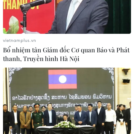
vietnamplus.vn
Bổ nhiệm tân Giám đốc Cơ quan Báo và Phát
Phim tài liệu về sự sống và cái chết dưới
thanh, Truyền hình Hà Nội
góc nhìn của Phật giáo
30/12/2020 07:30
"Bardo-màu nhiệm sự sống và cái chết" lan tỏa những
giá trị cao đẹp của giáo lý Phật giáo với đời sống xã hội
hiện đại, giúp khán giả hiểu biết, bình thản đối diện với
quy luật tự nhiên.