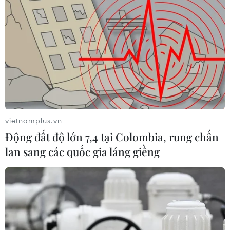
(Vietnam+)
vietnamplus.vn
Động đất độ lớn 7,4 tại Colombia, rung chấn
lan sang các quốc gia láng giềng
#từ thiện
#giáo hội phật giáo việt Nam
#pháp luật Việt Nam
#thích đạo tuyên