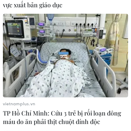
thành, nắm bắt tình hình kịp thời đưa ra các đề
vực xuất bản giáo dục
án giúp đỡ nhân dân, Phật tử vượt qua khó
khăn, hoạn nạn, thiên tai.
Theo đó, “Lục Hòa Cộng Trụ” là 6 nguyên tắc
sống hoà hợp, đoàn kết trong tình thân thương
đầy thánh thiện của cộng đồng những người đệ
tử của đức Phật tại gia cũng như xuất gia, đó là
hoà đồng trên nguyên tắc Kỷ luật, Hành động,
Ngôn luận, Quyền lợi, Ý chí và Nhận thức.
vietnamplus.vn
TP Hồ Chí Minh: Cứu 3 trẻ bị rối loạn đông
máu do ăn phải thịt chuột dính độc