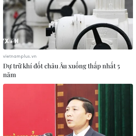
#thích quảng tùng
#COVID-19
TP. Hà Nội
Theo dõi VietnamPlus
vietnamplus.vn
Dự trữ khí đốt châu Âu xuống thấp nhất 5
năm
TIN LIÊN QUAN