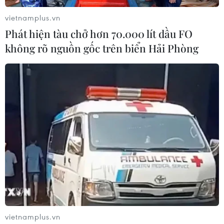
sự thật, có quy tắc ứng xử đúng mực.
vietnamplus.vn
Phát hiện tàu chở hơn 70.000 lít dầu FO
không rõ nguồn gốc trên biển Hải Phòng
Phương Thanh thẳng thắn chia sẻ quan
điểm về “sao kê,” “từ thiện”
vietnamplus.vn
06/11/2021 03:14