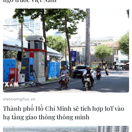
TIN CÙNG CHUYÊN MỤC
Đẩy mạnh hợp tác Việt Nam-Đức
trong lĩnh vực xuất bản giáo dục
vietnamplus.vn
10/08/2026 14:58
Thành phố Hồ Chí Minh sẽ tích hợp IoT vào
hạ tầng giao thông thông minh
Bộ Y tế: Siết quản lý y, dược cổ