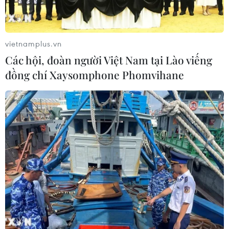
vietnamplus.vn
Các hội, đoàn người Việt Nam tại Lào viếng
đồng chí Xaysomphone Phomvihane
Soạn thảo bộ quy tắc ứng xử với
nghệ sỹ Việt, từ thiện phải minh bạch
06/09/2021 03:01
Bộ quy tắc ứng xử nghệ sỹ do Bộ Văn hóa, Thể thao và
Du lịch soạn thảo, dự kiến sẽ ban hành thời gian tới, yêu
cầu nghệ sỹ minh bạch từ thiện, không quảng cáo sai