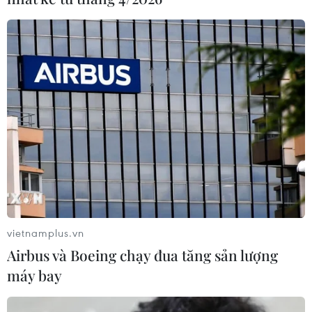
Ra mắt cuốn sách chia sẻ những câu
chuyện xúc động trong đại dịch
31/12/2021 14:08
“​​Liên & Dòng chảy nghĩa tình” là cuốn sách ghi lại 72
ngày chương trình “Gửi nghĩa Đồng bào” được triển
khai tại TP.HCM và các tỉnh lân cận trong những ngày
dịch dã hoành hành.
vietnamplus.vn
Airbus và Boeing chạy đua tăng sản lượng
máy bay