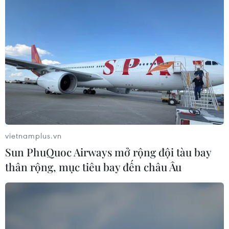
Gần 2 triệu người dân Thành phố Hồ
Chí Minh được khám sức khỏe miễn
phí
10/08/2026 10:29
Xem thêm
vietnamplus.vn
Sun PhuQuoc Airways mở rộng đội tàu bay
CƠ QUAN CHỦ QUẢN: THÔNG TẤN XÃ VIỆT NAM
thân rộng, mục tiêu bay đến châu Âu
Tổng Biên tập: TRẦN TIẾN DUẨN
Phó Tổng Biên tập: NGUYỄN THỊ TÁM, KHÚC THANH
THỦY