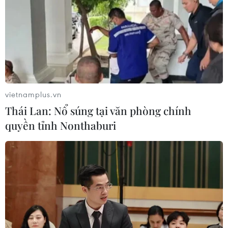
vietnamplus.vn
Thái Lan: Nổ súng tại văn phòng chính
quyền tỉnh Nonthaburi