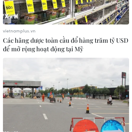
vietnamplus.vn
Các hãng dược toàn cầu đổ hàng trăm tỷ USD
để mở rộng hoạt động tại Mỹ
Các vị chủ tọa buổi lễ. (Ảnh: PV/Vietnam+)
Ngày 24/10, Giáo hội Phật giáo Việt Nam đã có
quyết định bổ nhiệm 13 nhân sự Văn phòng Ban
Từ thiện-Xã hội khu vực phía Bắc nhiệm kỳ IX
(2022-2027), nhằm nâng cao hiệu quả công tác