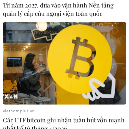
Từ năm 2027, đưa vào vận hành Nền tảng
Thắng thắn và chân thành đúng chất "người đàn ông
quản lý cấp cứu ngoại viện toàn quốc
mặc váy của showbiz Việt" như chị tự nhận, ca sỹ sinh
năm 1973 chia sẻ quan điểm xoay quanh lùm xùm từ
thiện, "sao kê" của đồng nghiệp.
vietnamplus.vn
Các ETF bitcoin ghi nhận tuần hút vốn mạnh
nhất kể từ tháng 4/2026