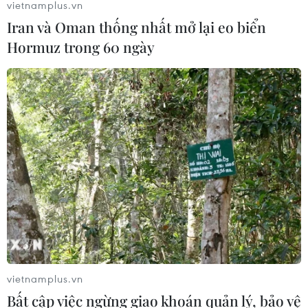
vietnamplus.vn
Iran và Oman thống nhất mở lại eo biển
Hormuz trong 60 ngày
TIN CÙNG CHUYÊN MỤC
Bãi bỏ một số văn bản quy phạm
pháp luật không còn phù hợp
06/08/2026 09:59
Khởi tố người đi bộ gây tai nạn chết
người trên quốc lộ ở Quảng Trị
06/08/2026 09:44
vietnamplus.vn
Bất cập việc ngừng giao khoán quản lý, bảo vệ