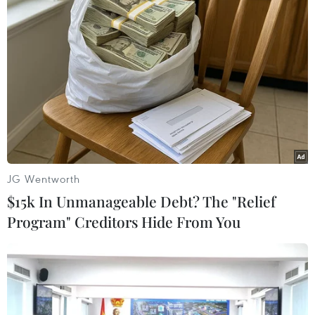
Theo dõi VietnamPlus
TIN LIÊN QUAN
JG Wentworth
$15k In Unmanageable Debt? The "Relief
Program" Creditors Hide From You