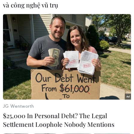
này không tham gia lớp học.
và công nghệ vũ trụ
Bên cạnh đó, thời gian qua, quận cũng đã lắng
nghe ý kiến phụ huynh để điều chỉnh, tổ chức
việc học trực tuyến trên địa bàn một cách khoa
học hợp lý hơn.
Đối với học sinh lớp nhỏ, đầu cấp chưa biết cách
sử dụng thiết bị điện tử phải có bố mẹ giúp đỡ,
kèm cặp trong quá trình học.
Trong lúc đó, các phụ huynh thường bận rộn đi
làm ban ngày, các nhà trường đã điều chỉnh cho
các em học vào buổi tối./.
JG Wentworth
(TTXVN/Vietnam+)
$25,000 In Personal Debt? The Legal
Settlement Loophole Nobody Mentions