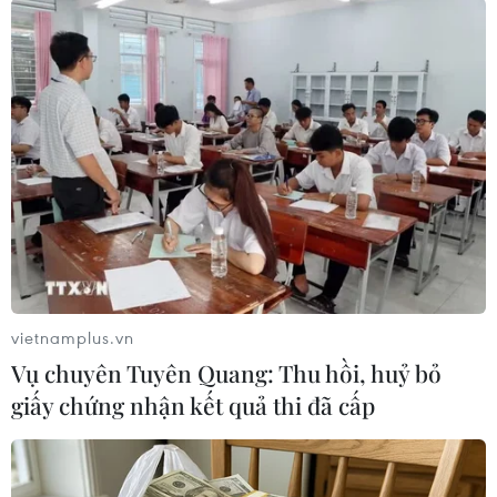
#Tiểu học Xuân Đỉnh
#Học sinh
#Tử vong
vietnamplus.vn
#Học trực tuyến
#Bạo hành
Vụ chuyên Tuyên Quang: Thu hồi, huỷ bỏ
#Phòng Giáo dục và Đào tạo
TP. Hà Nội
giấy chứng nhận kết quả thi đã cấp