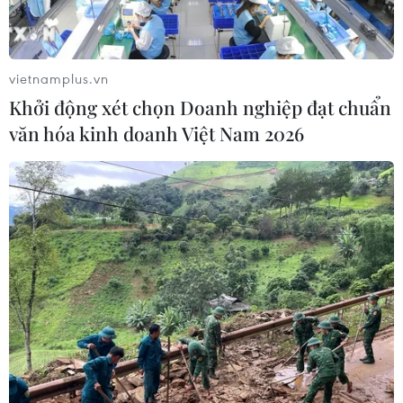
Khởi tố vụ buôn bán hàng giả mạo
nhãn hiệu nổi tiếng tại Đắk Lắk
vietnamplus.vn
04/08/2026 14:34
Khởi động xét chọn Doanh nghiệp đạt chuẩn
văn hóa kinh doanh Việt Nam 2026
Ba tỉnh biên giới đề xuất giải pháp
tăng hiệu quả chống buôn lậu thuốc
lá
04/08/2026 14:20
Xử phạt người đăng tải tin sai sự thật
về Dự án Trục đại lộ cảnh quan sông
Hồng
04/08/2026 13:44