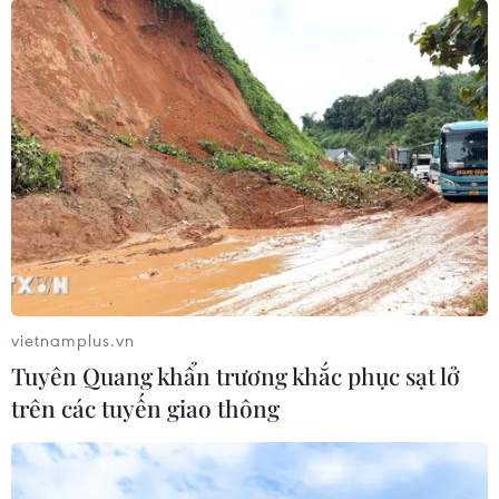
Hà Nội tặng gần 4.000 máy tính và 10.000
sim Internet cho học sinh
15/09/2021 10:58
Gần 4.000 bộ máy tính và 10.000 sim data truy cập
internet miễn phí đã được các tổ chức trong và ngoài
ngành trao tặng để gửi tới những học sinh gặp khó
khăn trong học tập trực tuyến.
vietnamplus.vn
Tuyên Quang khẩn trương khắc phục sạt lở
trên các tuyến giao thông