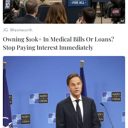
JG Wentworth
Owning $10k+ In Medical Bills Or Loans?
Stop Paying Interest Immediately
Cháu bé được cho là đã tử vong trước khi được đưa vào viện.
(Nguồn: Facebook)
Ngày 17/9, lãnh đạo phường Xuân Đỉnh (Bắc Từ
Liêm, Hà Nội) cho biết, Công an phường Xuân