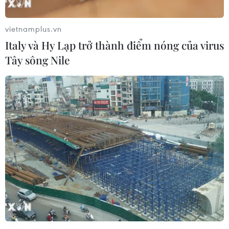
vietnamplus.vn
Italy và Hy Lạp trở thành điểm nóng của virus
Tây sông Nile
Bộ GD-ĐT hướng dẫn tổ chức dạy học ứng
phó với dịch COVID-19
13/09/2021 06:51