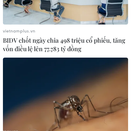
vietnamplus.vn
BIDV chốt ngày chia 498 triệu cổ phiếu, tăng
vốn điều lệ lên 77.783 tỷ đồng
Dạy và học tập trực tuyến: Làm thế nào để
đạt hiệu quả cao?
12/09/2021 22:05
Mỗi nhà trường cần xây dựng kế hoạch học tập trực
tuyến khả thi và phù hợp với học sinh, có sự tương tác
thường xuyên, liên tục giữa giáo viên với phụ huynh,
học sinh mới đem lại hiệu quả thực sự.