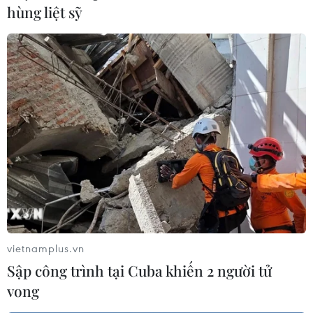
hùng liệt sỹ
vietnamplus.vn
Sập công trình tại Cuba khiến 2 người tử
vong