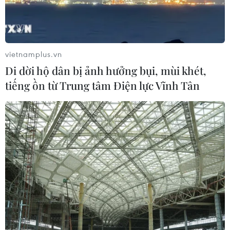
vietnamplus.vn
Di dời hộ dân bị ảnh hưởng bụi, mùi khét,
Áp dụng bài giảng trên truyền hình để bổ
tiếng ồn từ Trung tâm Điện lực Vĩnh Tân
trợ cho việc học trực tuyến
08/09/2021 23:38
Thống kê sơ bộ, TP.HCM thiếu khoảng 77.000 máy tính
để học trực tuyến, tại các địa phương vùng khó khăn,
khoảng 50-70% học sinh thiếu thiết bị học trực tuyến,
nhiều thôn bản không có mạng Internet...