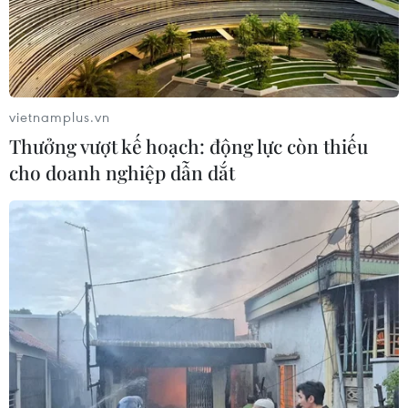
Hà Nội kiểm soát chặt chẽ, minh
bạch bữa ăn bán trú trước thềm năm
học mới
vietnamplus.vn
05/08/2026 02:01
Thưởng vượt kế hoạch: động lực còn thiếu
cho doanh nghiệp dẫn dắt
Hưng Yên chuyển trụ sở dôi dư
thành trường học, mở rộng không
gian giáo dục
05/08/2026 01:21
Bảo đảm ngày khai giảng thực sự là
ngày hội của học sinh và giáo viên
04/08/2026 22:42