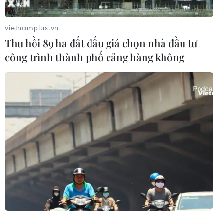
vietnamplus.vn
Thu hồi 89 ha đất đấu giá chọn nhà đầu tư
công trình thành phố cảng hàng không
Bộ Giáo dục và Đào tạo công bố nguồn bài
giảng, học liệu số
10/09/2021 08:49
Nguồn tài nguyên này gồm một số bài giảng minh họa
cho lớp 1, một số bài giảng minh hoạ cho lớp 2 và các
tài liệu, video hướng dẫn dạy và học trực tuyến.