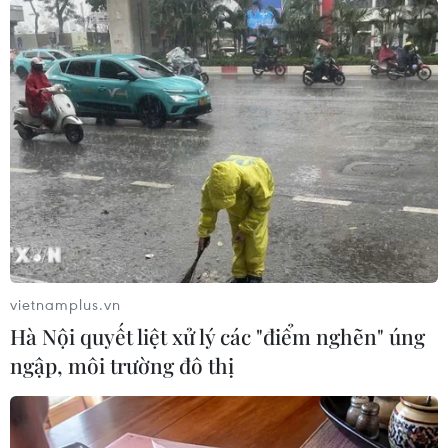
#Hà Nội
#học trực tuyến
#tử vong
#điện giật
TP. Hà Nội
vietnamplus.vn
Hà Nội quyết liệt xử lý các "điểm nghẽn" úng
Theo dõi VietnamPlus
ngập, môi trường đô thị