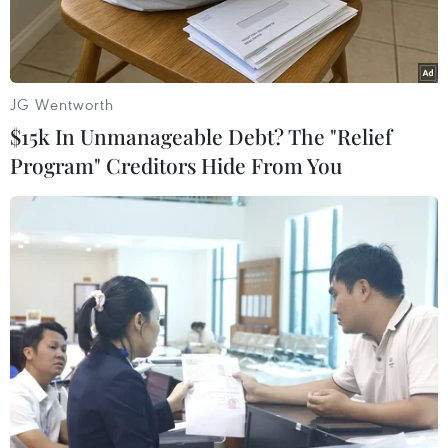
JG Wentworth
$15k In Unmanageable Debt? The "Relief
Program" Creditors Hide From You
(Ảnh minh họa, nguồn: The Verge)
Chiều tối nay, 10/9, Sở Giáo dục và Đào tạo Hà
Nội đã chính thức thông tin tới báo chí về
trường hợp một học sinh tiểu học bị điện giật tử
vong khi học trực tuyến.