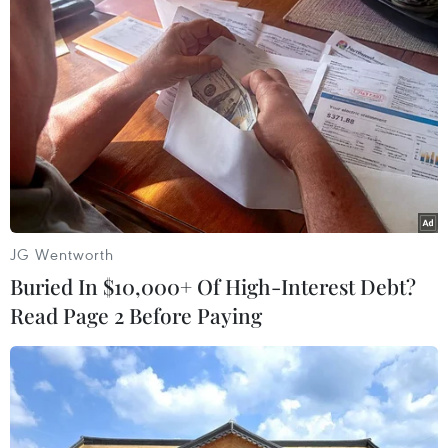
TIN LIÊN QUAN
JG Wentworth
Buried In $10,000+ Of High-Interest Debt?
Read Page 2 Before Paying
Đánh giá ứng viên và yêu cầu với công
việc: Thay đổi và thích ứng