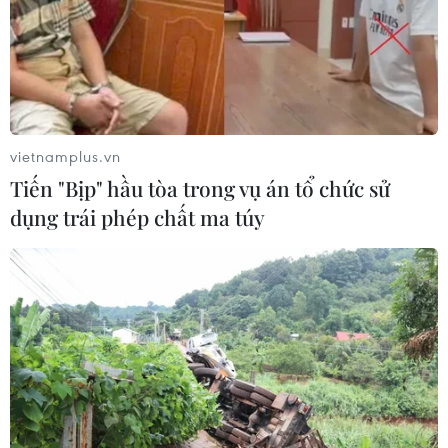
vietnamplus.vn
Tiến "Bịp" hầu tòa trong vụ án tổ chức sử
dụng trái phép chất ma túy
TIN CÙNG CHUYÊN MỤC
Đắk Lắk bảo đảm điều kiện học tập
cho học sinh vùng biên
07/08/2026 07:35
Cơ cấu, số lượng, chế độ với hiệu