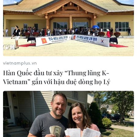
08/09/2021 23:07
Theo các chuyên gia, từ yêu cầu thực tế, việc tuyển
dụng nhân lực cần dựa vào năng lực cụ thể thay vì phụ
thuộc vào bằng cấp, cũng như cần xóa đi những nhìn
nhận thiếu thiện cảm với đào tạo nghề...
vietnamplus.vn
Hàn Quốc đầu tư xây “Thung lũng K-
Vietnam” gắn với hậu duệ dòng họ Lý