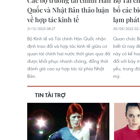
Các bộ trưởng tài chính Hàn
Bộ Tài c
Quốc và Nhật Bản thảo luận
bố các b
về hợp tác kinh tế
lạm phát
21/12/2023 08:27
30/05/2022 02:
Bộ Kinh tế và Tài chính Hàn Quốc nhận
Quan chức Bộ
định trao đổi và hợp tác kinh tế giữa cơ
biết từ nay 
quan tài chính hai nước thời gian qua đã
này có kế ho
được khôi phục nhanh chóng, đồng thời
đối với bảy 
đánh giá cao sự hợp tác từ phía Nhật
yếu, trong đó
Bản.
mỳ.