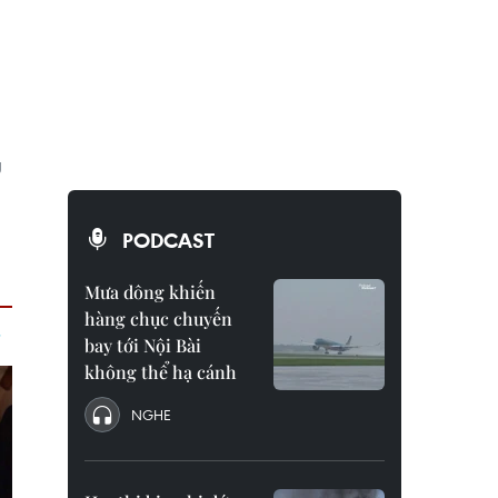
g
PODCAST
Mưa dông khiến
hàng chục chuyến
bay tới Nội Bài
không thể hạ cánh
NGHE