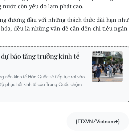
g nước còn yếu do lạm phát cao.
ang đương đầu với những thách thức dài hạn như
ià hóa, đều là những vấn đề cần đến chi tiêu ngân
 dự báo tăng trưởng kinh tế
g nền kinh tế Hàn Quốc sẽ tiếp tục rơi vào
ốc độ phục hồi kinh tế của Trung Quốc chậm
(TTXVN/Vietnam+)