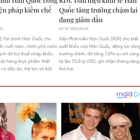
hính Hàn Quốc công
KDI: Dấu hiệu kinh tế Hàn
iện pháp kiềm chế
Quốc tăng trưởng chậm lại
đang giảm dần​
23
07/12/2023 09:03
 Tài chính Hàn Quốc cho
Viện Phát triển Hàn Quốc (KDI) cho biết
đến cuối năm, chính phủ nước
xuất khẩu của Hàn Quốc, động lực tăn
ạch dỡ bỏ thuế nhập khẩu
trưởng chính, đã tăng 7,8% so với cùng
mặt hàng thực phẩm thiết
kỳ lên 55,8 tỷ USD, ghi nhận tháng tăng
 có dầu ăn, thịt lợn và bột
thứ hai.