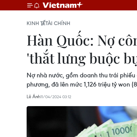
KINH TẾ
TÀI CHÍNH
Hàn Quốc: Nợ côn
'thắt lưng buộc b
Nợ nhà nước, gồm doanh thu trái phiếu 
phương, đã lên mức 1,126 triệu tỷ won (
Lê Ánh
11/04/2024 03:12