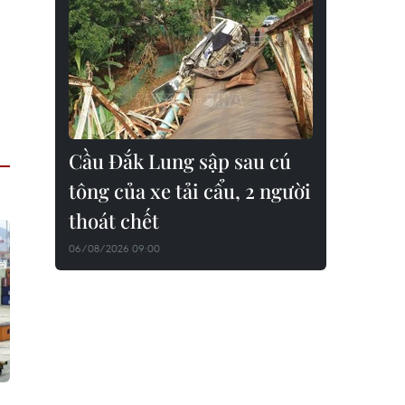
Cầu Đắk Lung sập sau cú
tông của xe tải cẩu, 2 người
thoát chết
06/08/2026 09:00