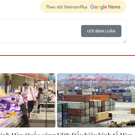
Theo dõi VietnamPlus
GỬI BÌNH LUẬN