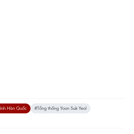
hính Hàn Quốc
#Tổng thống Yoon Suk Yeol