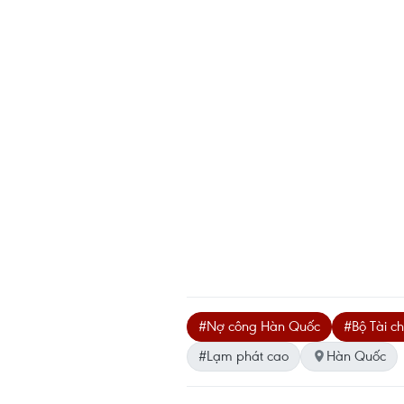
#Nợ công Hàn Quốc
#Bộ Tài c
#Lạm phát cao
Hàn Quốc