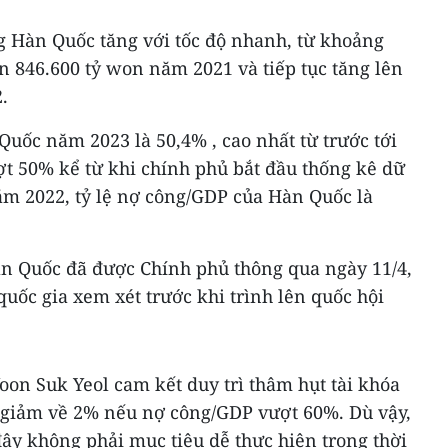
ng Hàn Quốc tăng với tốc độ nhanh, từ khoảng
n 846.600 tỷ won năm 2021 và tiếp tục tăng lên
.
uốc năm 2023 là 50,4% , cao nhất từ trước tới
ợt 50% kể từ khi chính phủ bắt đầu thống kê dữ
ăm 2022, tỷ lệ nợ công/GDP của Hàn Quốc là
àn Quốc đã được Chính phủ thông qua ngày 11/4,
uốc gia xem xét trước khi trình lên quốc hội
on Suk Yeol cam kết duy trì thâm hụt tài khóa
 giảm về 2% nếu nợ công/GDP vượt 60%. Dù vậy,
ây không phải mục tiêu dễ thực hiện trong thời