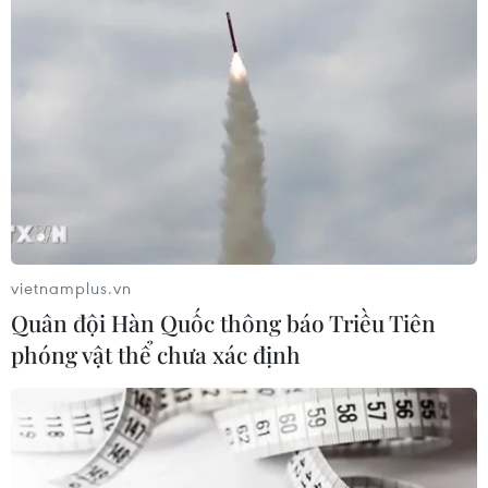
Ngành Trí tuệ Nhân tạo của Trung
Quốc vượt mốc 1.200 tỷ NDT trong
năm 2025
04/08/2026 13:20
Phó Thủ tướng Hồ Quốc Dũng: Phú
Thọ cần phát triển dựa trên ba trụ
cột
04/08/2026 12:34
vietnamplus.vn
Quân đội Hàn Quốc thông báo Triều Tiên
Xem thêm
phóng vật thể chưa xác định