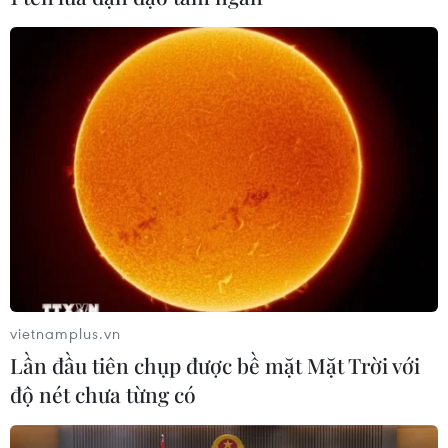
#Windows Phone 8
#Hệ điều hành
#Smartphone
#Facebook
Theo dõi VietnamPlus
vietnamplus.vn
Lần đầu tiên chụp được bề mặt Mặt Trời với
độ nét chưa từng có
TIN CÙNG CHUYÊN MỤC