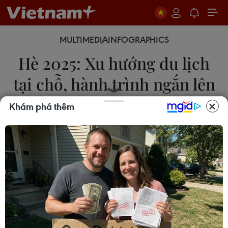
MULTIMEDIA
INFOGRAPHICS
Hè 2025: Xu hướng du lịch
tại chỗ, hành trình ngắn lên
ngôi
Khám phá thêm
04/06/2025 03:12
Với xu hướng du lịch tại chỗ, du khách sẽ tận
hưởng các dịch vụ nghỉ dưỡng, tham quan tại nơi
mình sinh sống, vừa tiết kiệm vừa hiểu hơn các giá
trị văn hóa, cảnh quan vùng đất mình đang ở.