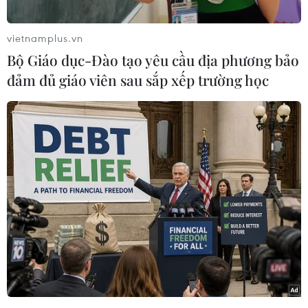
vietnamplus.vn
Bộ Giáo dục-Đào tạo yêu cầu địa phương bảo
đảm đủ giáo viên sau sắp xếp trường học
Mùa Hè - giai đoạn cao điểm của du lịch nội địa,
bên cạnh các chuyến đi dài ngày, tới các điểm
đến cách xa nơi cư trú, các điểm tham quan,
trải nghiệm, thưởng thức nghệ thuật, đặc sản
ẩm thực ngay tại địa phương mình sinh sống