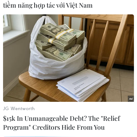
tiềm năng hợp tác với Việt Nam
#Du lịch tại chỗ
#Du lịch Hè
#Xu hướng du lịch
#Du khách
Theo dõi VietnamPlus
JG Wentworth
$15k In Unmanageable Debt? The "Relief
Program" Creditors Hide From You