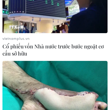
lược toàn diện Việt Nam-Thái Lan
04/08/2026 23:22
Chỉ số sản xuất công
nghiệp tăng 11,4% trong 7 tháng qua
vietnamplus.vn
04/08/2026 23:09
Cổ phiếu vốn Nhà nước trước bước ngoặt cơ
cấu sở hữu
Đầu tư của Việt Nam ra
nước ngoài trong 7 tháng đạt 2,36 tỷ
USD
04/08/2026 23:08
Trung tâm Gốm Bát
Tràng vào danh sách 26 công trình