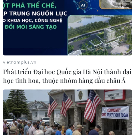
đặc biệt mừng 80 năm Quốc khánh 2/9
03/06/2025 07:26
Hà Nội đã kín phòng lưu trú từ 70%-100% trên địa bàn
quận Hoàn Kiếm và Ba Đình - quanh khu vực sẽ diễn ra
các hoạt động chính của Đại lễ. Do đó, toàn ngành
đang "lên dây cót" cho 1 kỳ nghỉ "bùng nổ."
vietnamplus.vn
Phát triển Đại học Quốc gia Hà Nội thành đại
học tinh hoa, thuộc nhóm hàng đầu châu Á