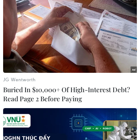
hành kỷ niệm 80 năm Quốc khánh là cơ hội vàng để
ngành du lịch bứt tốc, khi Hà Nội đón lượng khách lớn,
nhiều địa phương khác kích cầu du lịch.
JG Wentworth
Buried In $10,000+ Of High-Interest Debt?
Read Page 2 Before Paying
Du lịch Thủ đô “lên dây cót” cho kỳ nghỉ