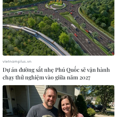
David Kenjah song ca cùng Hồng Ngọc trong một ca khúc do
anh sáng tác trong thời gian sống tại Việt Nam. (Ảnh:
PV/Vietnam+)
vietnamplus.vn
Dự án đường sắt nhẹ Phú Quốc sẽ vận hành
chạy thử nghiệm vào giữa năm 2027