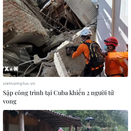
Nghệ sỹ trẻ Tora (Việt Nam, chơi trống) chia sẻ rằng cô rất vui
khi được biểu diễn cùng các nghệ sỹ Việt Nam và Pháp rất tài
năng và nổi tiếng. Điều kiện chống dịch khiến ban nhạc gặp
nhiều khó khăn khi tập luyện. (Ảnh: PV/Vietnam+)
vietnamplus.vn
Sập công trình tại Cuba khiến 2 người tử
vong