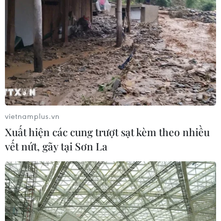
vietnamplus.vn
Xuất hiện các cung trượt sạt kèm theo nhiều
vết nứt, gãy tại Sơn La