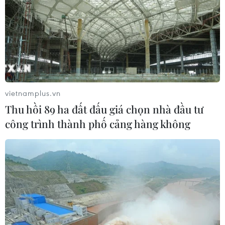
Ca sỹ Đào Tố Loan. (Ảnh: PV/Vietnam+)
vietnamplus.vn
Thu hồi 89 ha đất đấu giá chọn nhà đầu tư
công trình thành phố cảng hàng không
Ca sỹ Mỹ Linh. (Ảnh: PV/Vietnam+)