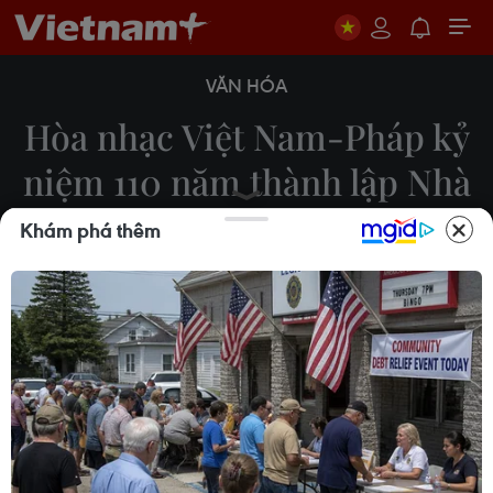
VĂN HÓA
Hòa nhạc Việt Nam-Pháp kỷ
niệm 110 năm thành lập Nhà
hát Lớn
Khám phá thêm
Minh Thu
12/12/2021 02:55
Buổi hòa nhạc Huyền thoại Opera có sự tham gia
của các nghệ sỹ Việt Nam-Pháp. Họ đã cất lên
những bài hát kinh điển kỷ niệm 110 năm Nhà hát
Lớn và tình hữu nghị hai nước.