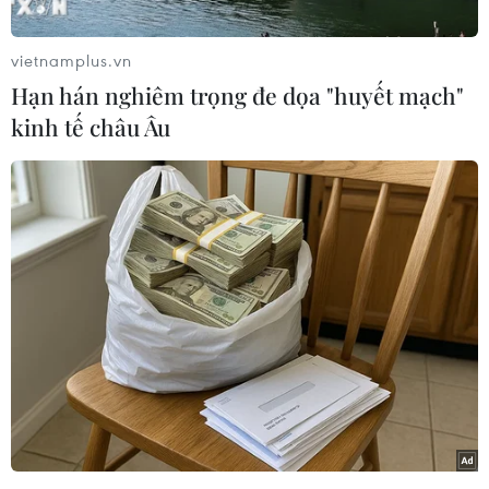
trưởng Đồng Quang Vinh và bàn tay của tổng đạo diễn Chu
Anh Hùng. (Ảnh: PV/Vietnam+)
vietnamplus.vn
Hạn hán nghiêm trọng đe dọa "huyết mạch"
kinh tế châu Âu
Nhà hát Lớn Hà Nội là nơi Quốc hội đầu tiên của nước Việt
Nam độc lập nhóm họp và thông qua Hiến pháp năm 1946,
bản Hiến pháp đầu tiên của nước Việt Nam Dân chủ Cộng hòa;
ngày 24/11/1946 Chủ tịch Hồ Chí Minh đã tới dự Hội nghị Văn