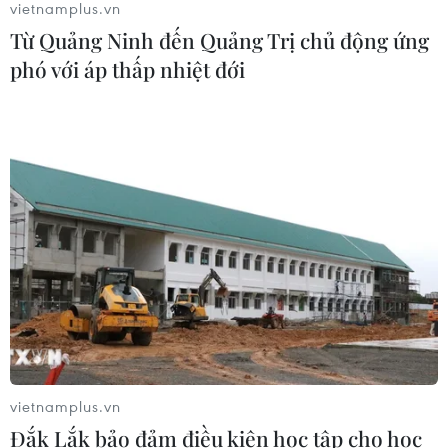
vietnamplus.vn
Từ Quảng Ninh đến Quảng Trị chủ động ứng
Đưa tranh AI vào nhóm nguy cơ cần
phó với áp thấp nhiệt đới
ngăn chặn để bảo vệ di sản nghề làm
tranh Đông Hồ
05/08/2026 08:38
Sẵn sàng cho Lễ hội Việt Nam-Hàn
Quốc thành phố Đà Nẵng 2026
05/08/2026 07:46
Nghệ thuật Xòe Thái: Từ thực hành
di sản đến phát triển du lịch bền
vững
vietnamplus.vn
05/08/2026 07:40
Đắk Lắk bảo đảm điều kiện học tập cho học