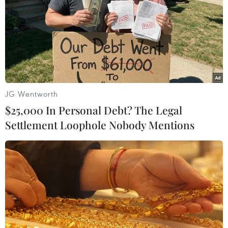
Bài hát nói về tình yêu của những lứa đôi phải xa cách vì đại
dịch. (Ảnh: PV/Vietnam+)
JG Wentworth
$25,000 In Personal Debt? The Legal
Settlement Loophole Nobody Mentions
David Kenjah hạnh phúc khi được đại diện cho tiếng nói của
đất nước mình tại Việt Nam. ''Trong suốt thời thơ ấu của mình,