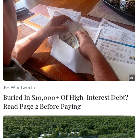
Bài hát kinh điển này của nhạc Pháp là minh chứng cho tình hữu
nghị của nhân dân hai nước. (Ảnh: PV/Vietnam+)
JG Wentworth
Buried In $10,000+ Of High-Interest Debt?
Read Page 2 Before Paying