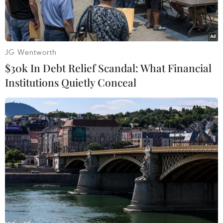
JG Wentworth
$30k In Debt Relief Scandal: What Financial
Institutions Quietly Conceal
Tối 11/12, Nhà hát Lớn phối hợp Viện Pháp tại Hà Nội tổ chức
đêm nhạc Việt Nam-Pháp nhân kỷ niệm 110 năm Nhà hát Lớn.
Chương trình biểu diễn nghệ thuật Huyền thoại Opera có sự
tham gia của 110 nghệ sỹ gồm Mỹ Linh, nghệ sĩ đa tài David
Kenjah đến từ nước Pháp, ca sỹ Vũ Thắng Lợi, Đào Tố Loan,…
cùng Dàn nhạc Giao hưởng, Nhà hát Nhạc Vũ kịch Việt Nam
để lại những ấn tượng đặc biệt dưới sự chỉ huy của nhạc