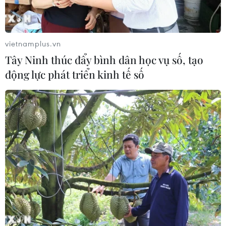
vietnamplus.vn
Tây Ninh thúc đẩy bình dân học vụ số, tạo
(Ảnh: PV/Vietnam+)
động lực phát triển kinh tế số
(Vietnam+)