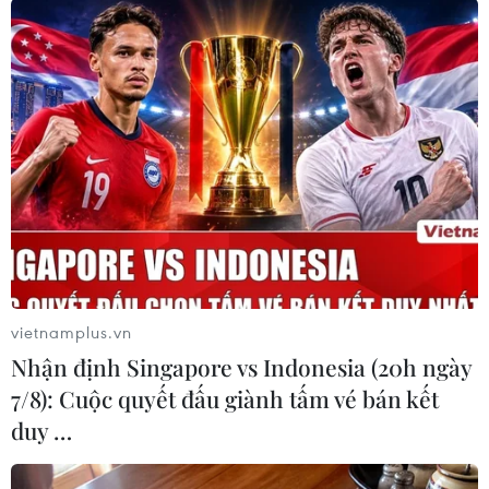
màu sắc âm nhạc của nước Pháp. (Ảnh: PV/Vietnam+)
vietnamplus.vn
Nhận định Singapore vs Indonesia (20h ngày
David Kenja song ca cùng Mỹ Linh. (Ảnh: CTV/Vietnam+)
7/8): Cuộc quyết đấu giành tấm vé bán kết
duy …