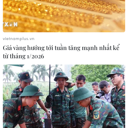
tôi đã được truyền cảm hứng từ 'nét Pháp' trong âm nhạc. Tôi
hy vọng khán giả Việt Nam sẽ cảm động với cách tiếp cận cảm
xúc của chương trình,'' anh nói. (Ảnh: PV/Vietnam+)
vietnamplus.vn
Giá vàng hướng tới tuần tăng mạnh nhất kể
từ tháng 1/2026
David Kenjah đã có 4 năm sinh sống tại Việt
Nam. (Ảnh: Đỗ Quang Cường/Vietnam+)