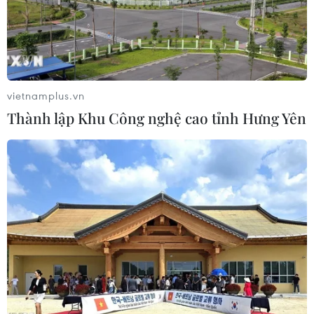
06/08/2026 05:48
Hà Nội: 'Đánh thức' di sản văn hóa,
mở đường cho sáng tạo
vietnamplus.vn
06/08/2026 04:25
Thành lập Khu Công nghệ cao tỉnh Hưng Yên
Quảng Trị bảo tồn di tích và hệ thống
mạch nước ngầm ở 14 giếng cổ xã
Cồn Tiên
06/08/2026 03:01
Phát động Cuộc thi Sáng tạo Video
2026 cho công dân Pháp ngữ
06/08/2026 02:29