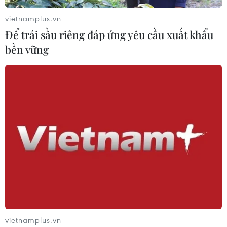
vietnamplus.vn
Để trái sầu riêng đáp ứng yêu cầu xuất khẩu
bền vững
#Nhà hát Lớn
#Đồng Quang Vinh
#Mỹ Linh
#Viện Pháp tại Hà Nội
TP. Hà Nội
Theo dõi VietnamPlus
TIN CÙNG CHUYÊN MỤC
vietnamplus.vn