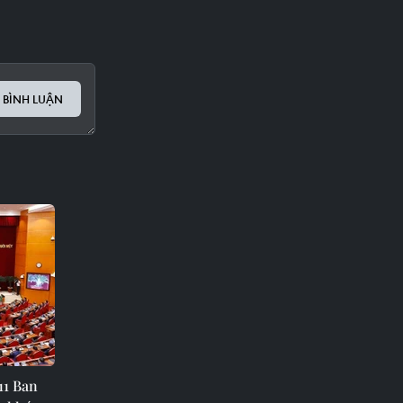
 BÌNH LUẬN
11 Ban