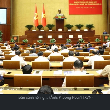
Toàn cảnh hội nghị. (Ảnh: Phương Hoa/TTXVN)