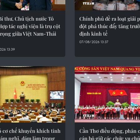
í thư, Chủ tịch nước Tô
Chính phủ đề ra loạt giải 
ợp tác nghị viện là trụ cột
đột phá thúc đẩy tăng trư
trọng giữa Việt Nam-Thái
định kinh tế
07/08/2026 13:37
026 13:39
ó cơ chế khuyến khích tinh
Cần Thơ điều động, phân 
dám nghĩ, dám làm trong
cán bộ giữ các chức vụ chủ