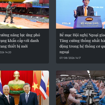
cường năng lực ứng phó
Bế mạc Hội nghị Ngoại gia
rạng khẩn cấp với danh
Tăng cường thống nhất h
ang thiết bị mới
động trong hệ thống cơ qu
ngoại
026 14:20
07/08/2026 14:17