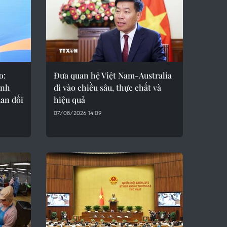
o:
Đưa quan hệ Việt Nam-Australia
ành
đi vào chiều sâu, thực chất và
an đối
hiệu quả
07/08/2026 14:09