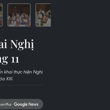
ai Nghị
g 11
ển khai thực hiện Nghị
a XIII.
namPlus