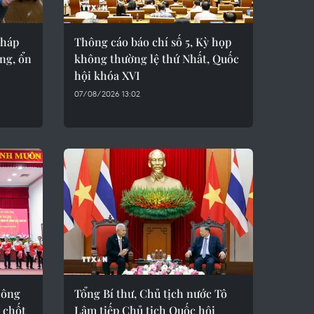
pháp
Thông cáo báo chí số 5, Kỳ họp
ởng, ổn
không thường lệ thứ Nhất, Quốc
hội khóa XVI
07/08/2026 13:02
công
Tổng Bí thư, Chủ tịch nước Tô
 chốt
Lâm tiếp Chủ tịch Quốc hội