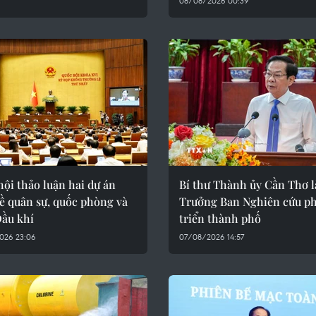
08/08/2026 00:39
ội thảo luận hai dự án
Bí thư Thành ủy Cần Thơ 
ề quân sự, quốc phòng và
Trưởng Ban Nghiên cứu ph
Dầu khí
triển thành phố
026 23:06
07/08/2026 14:57