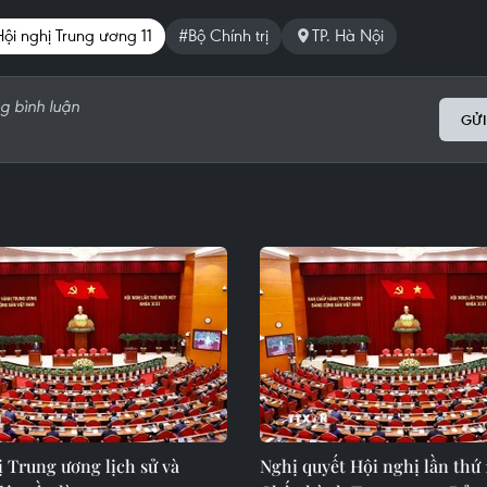
ội nghị Trung ương 11
#Bộ Chính trị
TP. Hà Nội
GỬI
 Trung ương lịch sử và
Nghị quyết Hội nghị lần thứ 