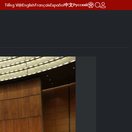
Tiếng Việt
English
Français
Español
中文
Русский