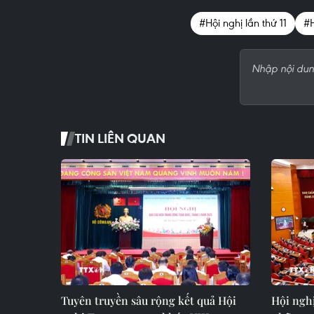
#Hội nghị lần thứ 11
#H
TIN LIÊN QUAN
Tuyên truyền sâu rộng kết quả Hội
Hội nghị