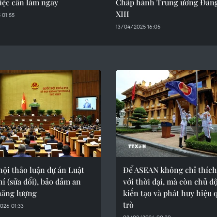
iệc cần làm ngay
Chấp hành Trung ương Đản
XIII
 01:55
13/04/2025 16:05
ội thảo luận dự án Luật
Để ASEAN không chỉ thích
í (sửa đổi), bảo đảm an
với thời đại, mà còn chủ đ
năng lượng
kiến tạo và phát huy hiệu 
trò
026 01:33