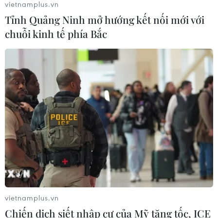
vietnamplus.vn
Tỉnh Quảng Ninh mở hướng kết nối mới với
Nga và Ukraine tiếp tục tấn
chuỗi kinh tế phía Bắc
công qua lại, thương vong không
ngừng gia tăng
04/08/2026 15:54
Xem thêm
CƠ QUAN CHỦ QUẢN: THÔNG TẤN XÃ VIỆT NAM
Tổng Biên tập: TRẦN TIẾN DUẨN
vietnamplus.vn
Chiến dịch siết nhập cư của Mỹ tăng tốc, ICE
Phó Tổng Biên tập: NGUYỄN THỊ TÁM, KHÚC THANH