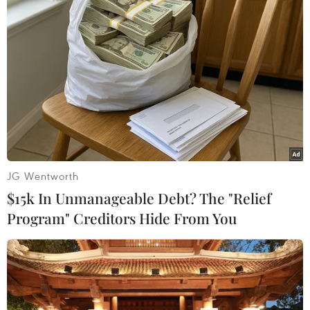
(TTXVN/Vietnam+)
JG Wentworth
$15k In Unmanageable Debt? The "Relief
Program" Creditors Hide From You
#Ukraine
#Hòa bình
#Trừng phạt
#Liên minh châu Âu
Anh
Ukraine