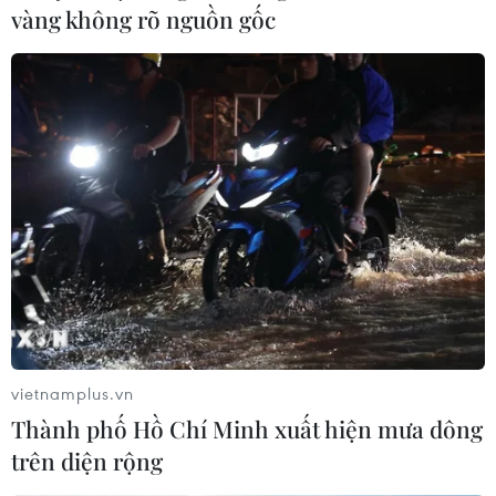
vàng không rõ nguồn gốc
gia hàng đầu châu Âu đã bày tỏ sự ủng hộ của họ đối
với Ukraine.
vietnamplus.vn
Thành phố Hồ Chí Minh xuất hiện mưa dông
trên diện rộng