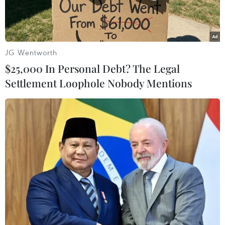
tương lai.
JG Wentworth
$25,000 In Personal Debt? The Legal
Settlement Loophole Nobody Mentions
Thủ tướng Anh Keir Starmer. (Ảnh: Getty images)
Ngày 2/3, lãnh đạo các nước châu Âu cùng đại
diện của Tổ chức Hiệp ước Bắc Đại Tây Dương
(NATO) và Liên minh châu Âu (EU) đã tham dự