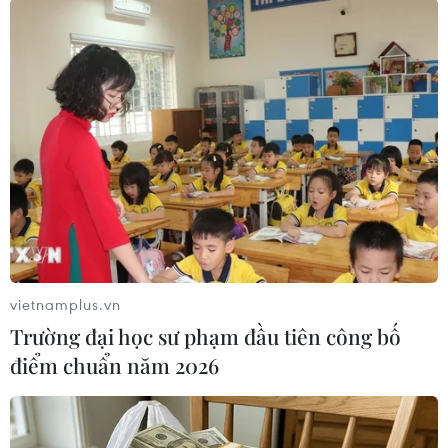
hoàn trả bằng lợi nhuận thu được từ các tài sản
của Nga đang bị Liên minh châu Âu (EU) phong
tỏa theo lệnh trừng phạt.
Bộ trưởng Tài chính Ukraine cũng đã xác nhận
thông tin này./.
Anh, Pháp phối hợp với
Ukraine xây dựng kế
hoạch chấm dứt chiến
vietnamplus.vn
tranh
Trường đại học sư phạm đầu tiên công bố
Sau chuyến thăm Mỹ được giới chuyên gia đánh
điểm chuẩn năm 2026
giá là không thành công của Tổng thống Zelensky,
các chính trị gia hàng đầu châu Âu đã bày tỏ sự
ủng hộ của họ đối với Ukraine.