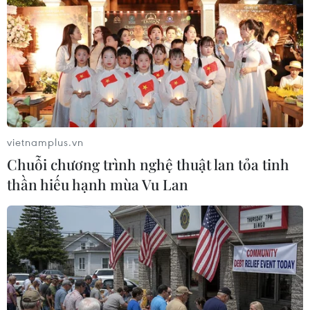
Theo dõi VietnamPlus
vietnamplus.vn
CĂNG THẲNG NGA-UKRAINE
Chuỗi chương trình nghệ thuật lan tỏa tinh
Liên hợp quốc kêu gọi chấm dứt tấn công dân
thần hiếu hạnh mùa Vu Lan
thường trong xung đột Nga-Ukraine
Nga thông báo tấn công căn cứ ngầm
của Ukraine
NATO ưu tiên đẩy nhanh chuyển giao hệ thống
phòng không cho Ukraine
Liên hợp quốc: Xung đột Ukraine trải qua tháng