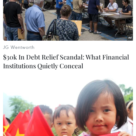
đẫm máu nhất
Tổng thống Nga thay đổi vị trí các chỉ
huy tại mặt trận Ukraine
JG Wentworth
$30k In Debt Relief Scandal: What Financial
Institutions Quietly Conceal
TIN LIÊN QUAN