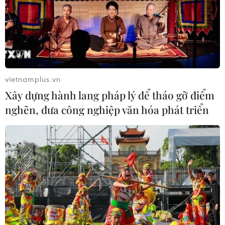
đầu vụ đâm dao ở trung tâm London
06/08/2026 06:00
Ba Lan thảo luận việc thành lập căn
cứ quân sự thường trực với Mỹ
vietnamplus.vn
06/08/2026 00:06
Xây dựng hành lang pháp lý để tháo gỡ điểm
nghẽn, đưa công nghiệp văn hóa phát triển
Liên hợp quốc: Xung đột Ukraine trải
qua tháng đẫm máu nhất
05/08/2026 23:47
Đức điều tra vụ UAV gắn thuốc nổ
xuất hiện tại sân bay