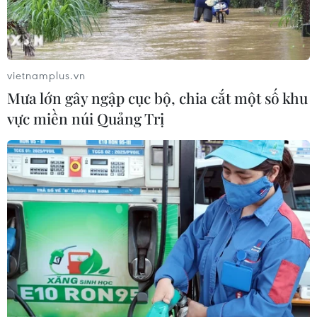
vietnamplus.vn
Mưa lớn gây ngập cục bộ, chia cắt một số khu
vực miền núi Quảng Trị
TIN CÙNG CHUYÊN MỤC
Nga và Syria đạt thỏa thuận mới về
tương lai hai căn cứ chiến lược