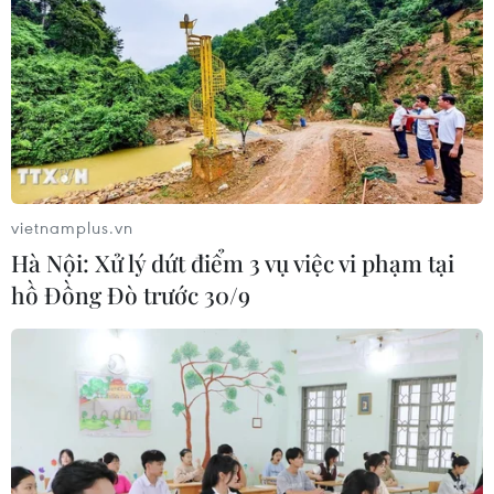
vietnamplus.vn
Hà Nội: Xử lý dứt điểm 3 vụ việc vi phạm tại
hồ Đồng Đò trước 30/9