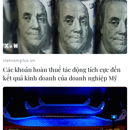
của virus Tây sông Nile
06/08/2026 13:24
NATO ưu tiên đẩy nhanh chuyển
giao hệ thống phòng không cho
Ukraine
vietnamplus.vn
06/08/2026 12:24
Các khoản hoàn thuế tác động tích cực đến
kết quả kinh doanh của doanh nghiệp Mỹ
Thắt chặt tình hữu nghị sắt son giữa
các cựu chuyên gia quân sự Nga với
Việt Nam
06/08/2026 06:23
Anh công bố kết quả điều tra ban