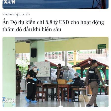
vietnamplus.vn
Ấn Độ dự kiến chi 8,8 tỷ USD cho hoạt động
thăm dò dầu khí biển sâu
Tổng thống Zelensky: Sự ủng hộ của ông
Trump vẫn "quan trọng" với Ukraine
01/03/2025 23:36
Trên mạng X, Tổng thống Ukraine khẳng định sự ủng hộ
của ông Donald Trump vẫn "quan trọng" với Ukraine,
bất chấp cuộc tranh cãi dữ dội một ngày trước đó với
người đồng cấp Mỹ tại Nhà Trắng.