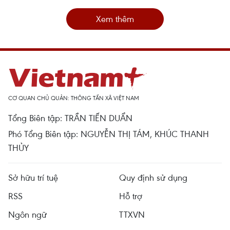
Xem thêm
CƠ QUAN CHỦ QUẢN: THÔNG TẤN XÃ VIỆT NAM
Tổng Biên tập: TRẦN TIẾN DUẨN
Phó Tổng Biên tập: NGUYỄN THỊ TÁM, KHÚC THANH
THỦY
Sở hữu trí tuệ
Quy định sử dụng
RSS
Hỗ trợ
Ngôn ngữ
TTXVN