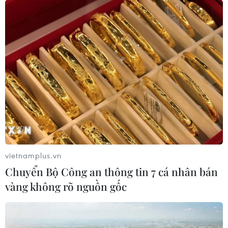
vietnamplus.vn
Chuyển Bộ Công an thông tin 7 cá nhân bán
vàng không rõ nguồn gốc
Bộ GTVT lên tiếng thời gian thu phí rút
ngắn tại các dự án BOT
28/02/2017 05:09