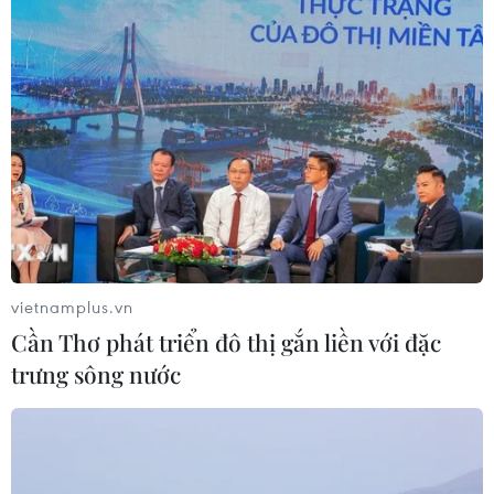
dự án kết nối vùng, sân bay Long
Thành
06/08/2026 09:05
Cầu Đắk Lung sập sau cú
tông của xe tải cẩu, 2 người thoát
chết
06/08/2026 09:00
vietnamplus.vn
Xem thêm
Cần Thơ phát triển đô thị gắn liền với đặc
trưng sông nước
CƠ QUAN CHỦ QUẢN: THÔNG TẤN XÃ VIỆT NAM