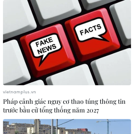
08/08/2026 14:58
Bí thư Thành ủy Hà Nội thúc tiến độ
hai dự án giao thông trọng điểm
Nam Thủ đô
08/08/2026 08:52
Đề xuất hơn 65.500 tỷ đồng đầu tư
Dự án đường cao tốc nối Lai Châu-
Lào Cai
vietnamplus.vn
08/08/2026 08:45
Pháp cảnh giác nguy cơ thao túng thông tin
trước bầu cử tổng thống năm 2027
Nghệ An: Sạt lở nghiêm trọng, tỉnh lộ
543D tạm thời tê liệt
08/08/2026 07:09