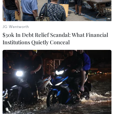
JG Wentworth
$30k In Debt Relief Scandal: What Financial
Institutions Quietly Conceal
Khởi công xây dựng dự án. (Ảnh: Trần Thị Thu Hiền/TTXVN)
Ngày 27/3, Công ty Trách nhiệm hữu hạn BOT
cầu Rạch Miễu (doanh nghiệp dự án) tổ chức thi
công Dự án Đầu tư xây dựng và nâng cấp mở