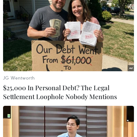
dứt điểm tình trạng ùn tắc giao thông và mở ra
cơ hội phát triển kinh tế xã hội cho các địa
phương trong vùng./.
(TTXVN/Vietnam+)
JG Wentworth
$25,000 In Personal Debt? The Legal
Settlement Loophole Nobody Mentions