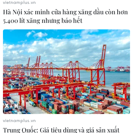
vietnamplus.vn
Hà Nội xác minh cửa hàng xăng dầu còn hơn
5.400 lít xăng nhưng báo hết
TIN CÙNG CHUYÊN MỤC
vietnamplus.vn
Ngành đường sắt hướng tới mục tiêu
Trung Quốc: Giá tiêu dùng và giá sản xuất
1.500 container vận tải liên vận