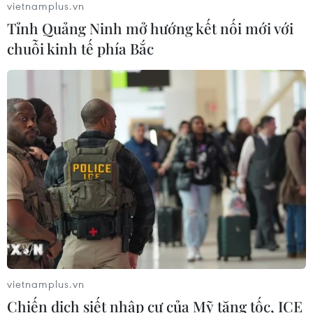
vietnamplus.vn
Nhanh chóng hoàn thiện dự
Tỉnh Quảng Ninh mở hướng kết nối mới với
án kết nối vùng, sân bay Long Thành
chuỗi kinh tế phía Bắc
06/08/2026 15:07
Sẽ thi công đồng loạt Dự án cao tốc
Vinh-Thanh Thủy trong tháng 9
06/08/2026 12:25
Chưa đầu tư mở rộng Quốc lộ 1 đoạn
Bạc Liêu-Cà Mau giai đoạn 2026-
2030
06/08/2026 12:24
vietnamplus.vn
Chiến dịch siết nhập cư của Mỹ tăng tốc, ICE