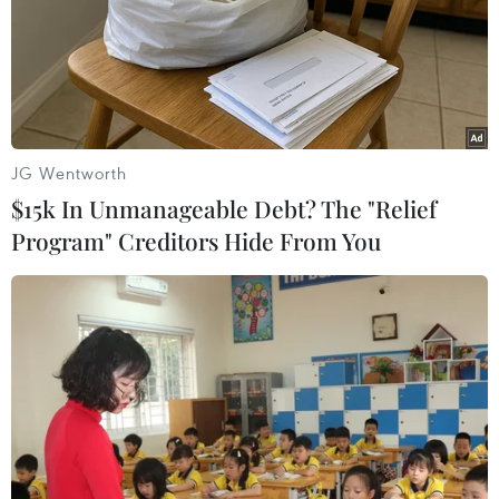
Theo dõi VietnamPlus
JG Wentworth
TIN LIÊN QUAN
$15k In Unmanageable Debt? The "Relief
Program" Creditors Hide From You