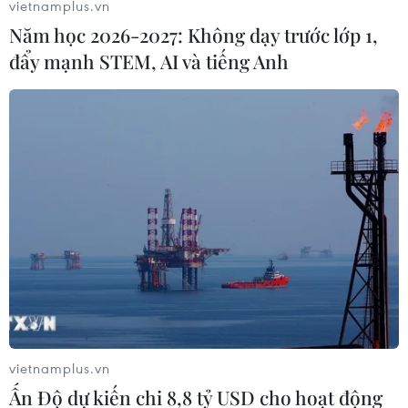
vietnamplus.vn
Năm học 2026-2027: Không dạy trước lớp 1,
đẩy mạnh STEM, AI và tiếng Anh
Thống nhất phương án xây cầu Rạch Miễu
2 nối Bến Tre và Tiền Giang
27/05/2016 12:45
Tỉnh Bến Tre thống nhất xây cầu Rạch Miễu 2 cách cầu
Rạch Miễu hiện tại 3km, nhằm giảm ùn tắc giao thông
cho thành phố Mỹ Tho, tỉnh Tiền Giang.
vietnamplus.vn
Ấn Độ dự kiến chi 8,8 tỷ USD cho hoạt động