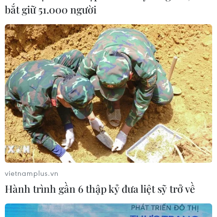
Tuyên Quang khẩn trương khắc
bắt giữ 51.000 người
phục sạt lở trên các tuyến giao thông
06/08/2026 11:54
Thi công trở lại dự án sửa chữa Quốc
lộ 30 sau phản ánh của TTXVN
06/08/2026 09:42
Hà Nội tăng tốc thi công
đường Vành đai 1 đoạn Hoàng Cầu-
Voi Phục
vietnamplus.vn
06/08/2026 09:07
Hành trình gần 6 thập kỷ đưa liệt sỹ trở về
Đồng Nai yêu cầu đẩy nhanh tiến độ