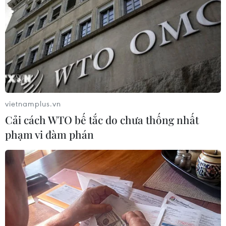
sinh đồng diễn võ nhạc
Vovinam, xác lập kỷ lục
kép
Chương trình đồng diễn võ nhạc Vovinam với sự
tham gia của 60.000 học sinh tại Thành phố Hồ
Chí Minh đã chính thức xác lập kỷ lục kép Việt
Nam và thế giới.
vietnamplus.vn
Cải cách WTO bế tắc do chưa thống nhất
(TTXVN/Vietnam+)
phạm vi đàm phán