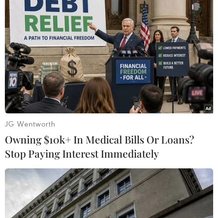
Nhân dịp này Đại sứ Nguyễn Văn Trung đã trao
một số giải thưởng và chứng nhận cho các vận
động viên và huấn luyện viên có nhiều đóng
góp cho phong trào Việt Võ Đạo tại Belarus.
Việt Võ Đạo được võ sư Alexander Vikentievich
Drobish truyền bá vào Belarus từ năm 1987, ban
đầu tại một trường luyện môn đấu vật truyền
thống của Việt Nam.
JG Wentworth
Đến năm 1998, Liên đoàn Việt Võ Đạo đã chính
Owning $10k+ In Medical Bills Or Loans?
thức được thành lập tại Belarus, góp phần hình
Stop Paying Interest Immediately
thành Liên đoàn Việt Võ Đạo châu Âu (EVVF) từ
năm 2010./.
60.000 học