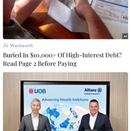
JG Wentworth
#Vovinam
Belarus
Buried In $10,000+ Of High-Interest Debt?
Read Page 2 Before Paying
Theo dõi VietnamPlus
TIN LIÊN QUAN