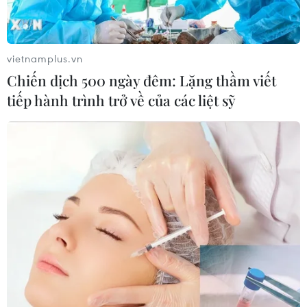
tục khẳng định vị thế tiên phong, năng động, sáng tạo,
đầu tàu về đổi mới của ngành giáo dục đào tạo Thành
phố Hồ Chí Minh.
vietnamplus.vn
Chiến dịch 500 ngày đêm: Lặng thầm viết
tiếp hành trình trở về của các liệt sỹ
Vovinam-Việt Võ Đạo là cầu nối văn hóa