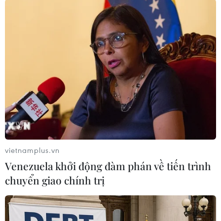
Các vận động viên thi đấu tại Giải quốc gia Việt Võ Đạo Belarus
2026. (Ảnh: TTXVN phát)
Đại sứ Nguyễn Văn Trung đánh giá cao những
nỗ lực và các hoạt động phong phú của Liên
đoàn Việt Võ Đạo Belarus trong việc phát triển
phong trào và quảng bá môn võ truyền thống
Việt Nam đến đông đảo bạn bè Belarus yêu mến
văn hóa và võ thuật Việt Nam.
vietnamplus.vn
Đại sứ mong muốn Ủy ban Olympic quốc gia
Venezuela khởi động đàm phán về tiến trình
Belarus sớm công nhận sự phát triển của Liên
chuyển giao chính trị
đoàn Việt Võ Đạo Belarus và đưa môn võ thuật
Việt Nam vào danh sách thi đấu chính thức tại
các giải Olympic quốc gia.