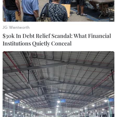
JG Wentworth
$30k In Debt Relief Scandal: What Financial
Institutions Quietly Conceal
Đại sứ Nguyễn Văn Trung (thứ ba từ trái sang) và Võ sư Sergey
Alekxeevich Sarendo khai mạc Giải thi đấu quốc gia. (Ảnh:
TTXVN phát)
Ngày 17/5, tại thủ đô Minsk (Cộng hòa Belarus),
Liên đoàn Việt Võ Đạo Belarus đã tổ chức Giải
thi đấu quốc gia năm 2026 nhân dịp Nga kỷ
niệm Ngày Chiến thắng phát xít 9/5.