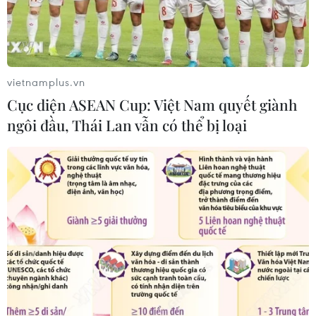
Nhận định Campuchia vs
Timor Leste: Trận chiến vì 3 điểm
danh dự cho "Các chiến binh
Angkor"
vietnamplus.vn
03/08/2026 03:30
Cục diện ASEAN Cup: Việt Nam quyết giành
ngôi đầu, Thái Lan vẫn có thể bị loại
ASEAN Cup 2026: Đội tuyển Việt
Nam sẵn sàng cho đại chiến ở "chảo
lửa" Pakansari
03/08/2026 03:13
Lịch thi đấu ASEAN Cup 2026 ngày
3/8: Việt Nam quyết đấu Indonesia
03/08/2026 01:40