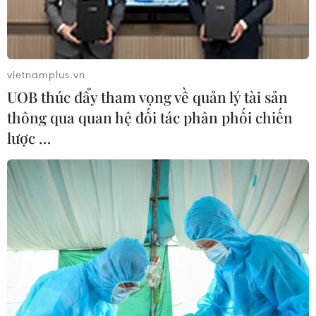
vietnamplus.vn
UOB thúc đẩy tham vọng về quản lý tài sản
thông qua quan hệ đối tác phân phối chiến
lược …
Màn đồng diễn võ nhạc Vovinam của
60.000 học sinh xác lập kỷ lục thế giới
30/11/2025 07:34
Kỷ lục kép thế giới và Việt Nam vừa được xác lập tiếp