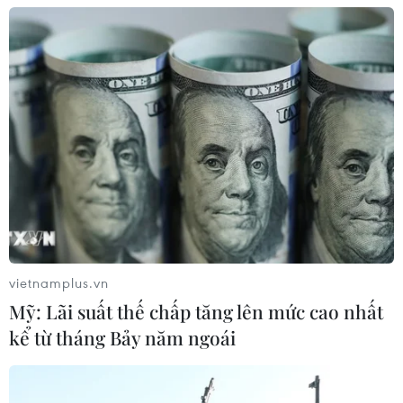
05/08/2026 07:15
Nhận định Philippines vs
Thái Lan: Madam Pang treo thưởng
tiền tỷ, "Voi chiến" quyết thắng
04/08/2026 09:19
Đội tuyển Việt Nam nhận
thưởng 2 tỷ đồng sau thắng lợi trước
Indonesia
04/08/2026 04:16
vietnamplus.vn
Mỹ: Lãi suất thế chấp tăng lên mức cao nhất
Tuyển thủ Indonesia cúi đầu thành
kể từ tháng Bảy năm ngoái
khẩn xin lỗi người hâm mộ xứ vạn
đảo
04/08/2026 03:17