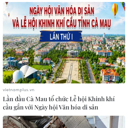
vietnamplus.vn
Lần đầu Cà Mau tổ chức Lễ hội Khinh khí
cầu gắn với Ngày hội Văn hóa di sản