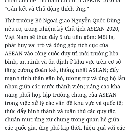
chọn Chủ đề cho năm Chủ tịch ASEAN 2020 là:
“Gắn kết và Chủ động thích ứng.”
Thứ trưởng Bộ Ngoại giao Nguyễn Quốc Dũng
nêu rõ, trong nhiệm kỳ Chủ tịch ASEAN 2020,
Việt Nam sẽ thúc đẩy 5 ưu tiên gồm: Một là,
phát huy vai trò và đóng góp tích cực của
ASEAN vào công cuộc duy trì môi trường hòa
bình, an ninh và ổn định ở khu vực trên cơ sở
tăng cường đoàn kết, thống nhất ASEAN; đẩy
mạnh tinh thần gắn bó, tương trợ và ủng hộ lẫn
nhau giữa các nước thành viên; nâng cao khả
năng phối hợp lập trường chung của ASEAN
trong việc xử lý các vấn đề khu vực và quốc tế;
thúc đẩy hình thành và tuân thủ các quy tắc,
chuẩn mực ứng xử chung trong quan hệ giữa
các quốc gia; ứng phó kịp thời, hiệu quả với các