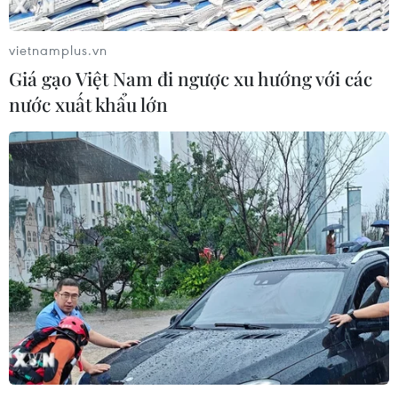
vietnamplus.vn
Giá gạo Việt Nam đi ngược xu hướng với các
nước xuất khẩu lớn
Việt Nam quan ngại trước tin Trung Quốc
triển khai vũ khí ở Biển Đông
16/12/2016 12:56
Phản ứng của Việt Nam về hình ảnh vệ tinh của Tổ chức
Sáng kiến Minh bạch Hàng hải Châu Á cho thấy Trung
Quốc dường như đã triển khai hệ thống vũ khí tại 7 cấu
trúc địa lý ở Biển Đông.