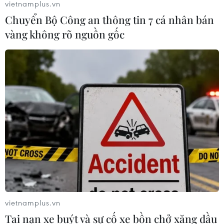
vietnamplus.vn
Chuyển Bộ Công an thông tin 7 cá nhân bán
vàng không rõ nguồn gốc
vietnamplus.vn
TIN CÙNG CHUYÊN MỤC
Tai nạn xe buýt và sự cố xe bồn chở xăng dầu