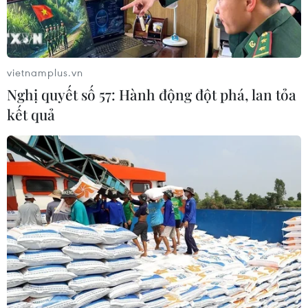
vietnamplus.vn
Theo dõi VietnamPlus
Nghị quyết số 57: Hành động đột phá, lan tỏa
kết quả
TIN LIÊN QUAN