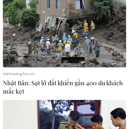
phán quyết về Biển Đông
19/12/2016 13:11
Ngày 19/12, Philippines cho biết nước này sẽ "không xa
rời" phán quyết của Tòa Trọng tài (PCA) ở La Haye (Hà
Lan) trong đó bác bỏ yêu sách của Trung Quốc tại Biển
Đông.
vietnamplus.vn
Nhật Bản: Sạt lở đất khiến gần 400 du khách
mắc kẹt