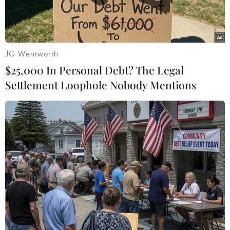
JG Wentworth
$25,000 In Personal Debt? The Legal
Settlement Loophole Nobody Mentions
Hình ảnh máy bay do thám Mỹ chụp được hôm 21/5 cho thấy
Trung Quốc vẫn tăng cường bồi đắp trái phép ở Biển Đông.
(Nguồn: WSJ)
Chiều 19/12, tại Đại học Meiji Tokyo, Nhật Bản,
Viện Các vấn đề toàn cầu Meiji (MIGA) và Viện
Nghiên cứu chính trị quốc tế Meiji (MIIPS) đã tổ