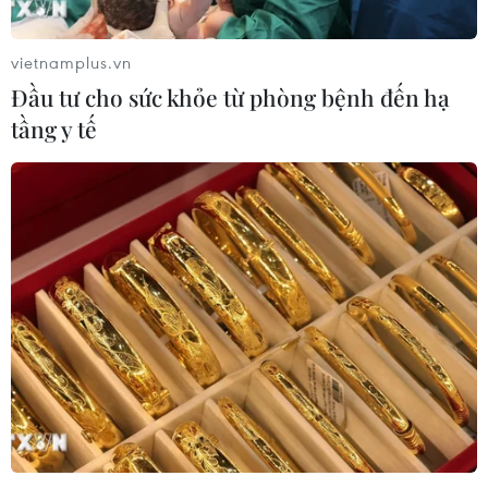
vietnamplus.vn
Đầu tư cho sức khỏe từ phòng bệnh đến hạ
tầng y tế