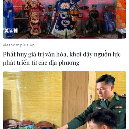
vietnamplus.vn
Phát huy giá trị văn hóa, khơi dậy nguồn lực
phát triển từ các địa phương
#Hàng hải
#PCA
#Hội thảo về Biển Đông
#Biển Đông
#Tòa trọng tài
#An ninh hàng hải
#PCA
#Rodrigo Duterte
#Donald Trump
Nhật Bản