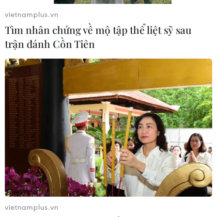
vietnamplus.vn
Tìm nhân chứng về mộ tập thể liệt sỹ sau
Lở đất tại Philippines khiến ít nhất 4
trận đánh Cồn Tiên
người thiệt mạng
06/08/2026 15:06
Trung Quốc thử nghiệm tuyến tàu
cao tốc xuyên vùng đất đóng băng
vĩnh cửu
06/08/2026 12:35
Trung Quốc vận hành giàn phát điện
gió nổi đầu tiên chịu được bão cấp 17
06/08/2026 11:20
vietnamplus.vn