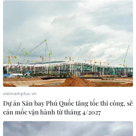
Nhật Bản: Nội các thông qua chính
sách giảm thuế tiêu thụ thực phẩm
xuống 1%
05/08/2026 15:30
Việt Nam-Ấn Độ thúc đẩy hiện thực
hóa Đối tác Chiến lược Toàn diện
Tăng cường
05/08/2026 13:30
vietnamplus.vn
Xem thêm
Dự án Sân bay Phú Quốc tăng tốc thi công, sẽ
cán mốc vận hành từ tháng 4/2027