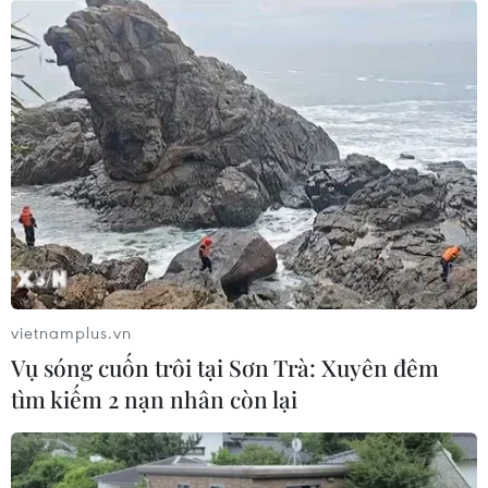
một mình đối mặt với các cường quốc, nhưng khi hành
động như một liên minh 10 nước thì kể cả Trung Quốc
cũng phải dè chừng.
vietnamplus.vn
Vụ sóng cuốn trôi tại Sơn Trà: Xuyên đêm
tìm kiếm 2 nạn nhân còn lại
Philippines khẳng định sẽ không xa rời