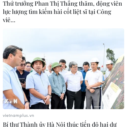
Thứ trưởng Phan Thị Thắng thăm, động viên
lực lượng tìm kiếm hài cốt liệt sĩ tại Công
Hàn Quốc xác nhận Triều Tiên
viê…
phóng ít nhất 1 tên lửa đạn đạo tầm
ngắn
06/08/2026 09:41
Quân đội Hàn Quốc thông báo Triều
Tiên phóng vật thể chưa xác định
06/08/2026 08:31
Dấu mốc quan trọng trong quan hệ
Việt Nam-Australia
06/08/2026 08:29
vietnamplus.vn
Bí thư Thành ủy Hà Nội thúc tiến độ hai dự