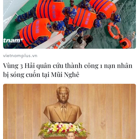
hướng tới trở thành trung tâm AI
toàn cầu năm 2030
08/08/2026 02:11
Cần Thơ thúc đẩy hợp tác du lịch với
đối tác Hàn Quốc
vietnamplus.vn
07/08/2026 12:46
Vùng 3 Hải quân cứu thành công 1 nạn nhân
bị sóng cuốn tại Mũi Nghê
Hàn Quốc áp dụng ưu đãi thuế hỗ
trợ 6 ngành công nghiệp chiến lược
07/08/2026 10:21
Trung Quốc hoàn thành bản đồ địa
chất mới của toàn bộ Mặt Trăng