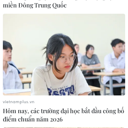
miền Đông Trung Quốc
Hà Nội: Bãi bỏ văn bản liên quan đến việc
chia tách, hợp thửa đất
vietnamplus.vn
28/04/2023 12:42
Hôm nay, các trường đại học bắt đầu công bố
Ngày 26/4, Sở Tài nguyên và Môi trường Hà Nội đã
điểm chuẩn năm 2026
ban hành công văn 2869 bãi bỏ văn bản số 1685 ngày