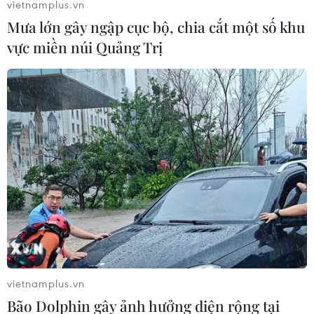
vietnamplus.vn
Mưa lớn gây ngập cục bộ, chia cắt một số khu
vực miền núi Quảng Trị
Chặn nguồn cơn sốt đất ảo: Cần sửa Luật,
giao trách nhiệm cho cấp tỉnh
24/05/2022 02:20
Nhiều ý kiến chuyên gia cho rằng đã đến lúc cần xem
xét đưa việc phân lô, bán nền đất nông nghiệp, lâm
nghiệp vào Luật Đất đai (sửa đổi), để có cơ sở pháp lý
vững chắc, quản lý đất đai tốt hơn.
vietnamplus.vn
Bão Dolphin gây ảnh hưởng diện rộng tại