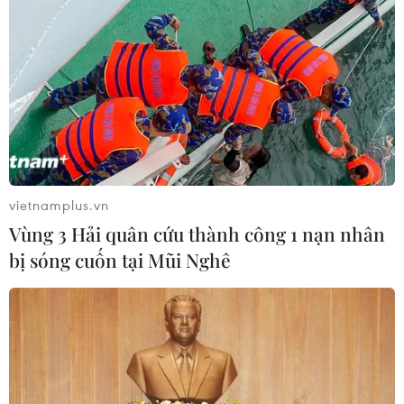
Đà Nẵng hỗ trợ tiền và chỗ ở tạm cho
người dân di dời khỏi các chung cư
cũ
03/08/2026 09:52
Hưng Yên: Siết trách nhiệm, không
để người dân bị kéo dài thủ tục đất
đai
vietnamplus.vn
03/08/2026 05:00
Vùng 3 Hải quân cứu thành công 1 nạn nhân
bị sóng cuốn tại Mũi Nghê
Ninh Bình: Hơn 740 cơ sở nhà, đất
dôi dư được sắp xếp, khai thác
03/08/2026 04:25
Khu đất vàng K200 tại Quy Nhơn