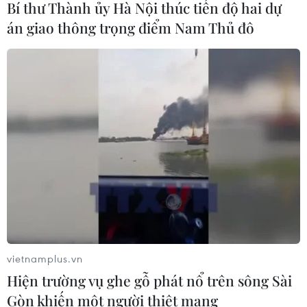
Bí thư Thành ủy Hà Nội thúc tiến độ hai dự
án giao thông trọng điểm Nam Thủ đô
Thị trường bất động sản: Giá nhà
chưa hạ, người mua chọn lọc hơn
23/07/2026 08:48
Quảng Ninh xử lý nghiêm hành vi
nhũng nhiễu trong giải quyết thủ tục
đất đai
22/07/2026 11:11
Đà Nẵng hoàn thành tháo gỡ gần
vietnamplus.vn
2.000 dự án tồn đọng, khơi thông
Hiện trường vụ ghe gỗ phát nổ trên sông Sài
nguồn lực đất đai
Gòn khiến một người thiệt mạng