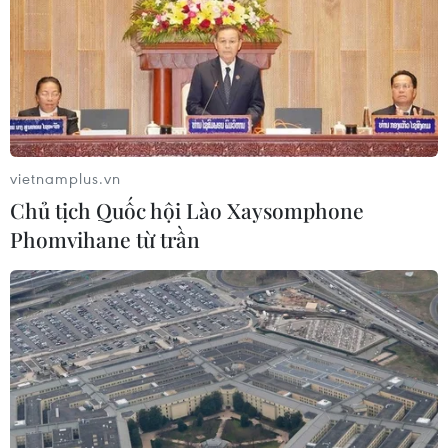
Nam được đấu giá hơn 317 tỷ đồng
03/08/2026 04:25
Hòa Phát nhận hồ sơ đăng ký mua
nhà ở xã hội tại Hưng Yên từ tháng 8
vietnamplus.vn
03/08/2026 04:03
Chủ tịch Quốc hội Lào Xaysomphone
Phomvihane từ trần
Gỡ nút thắt thể chế đất đai, mở khóa
nguồn lực cho tăng trưởng
01/08/2026 12:14
Hưng Yên: Có sổ đỏ trong tay, người
dân vẫn không thể làm nhà, không