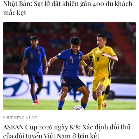
Nhật Bản: Sạt lở đất khiến gần 400 du khách
mắc kẹt
Hà Nội kiên quyết xử lý vi phạm tại
hồ Đồng Đò
08/08/2026 03:29
Masterise Homes đồng hành cùng
khách hàng trên toàn quốc với giải
pháp tài chính ưu việt
07/08/2026 08:39
Chính sách nhà ở của nước Anh -
Góc tham chiếu cho Việt Nam
vietnamplus.vn
07/08/2026 04:08
ASEAN Cup 2026 ngày 8/8: Xác định đối thủ
của đội tuyển Việt Nam ở bán kết