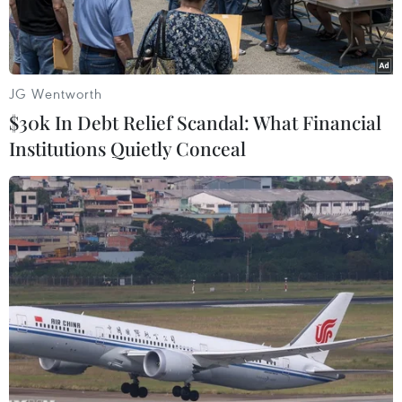
JG Wentworth
$30k In Debt Relief Scandal: What Financial
Institutions Quietly Conceal
Ảnh minh họa. (Ảnh: Nguyễn Dũng/TTXVN)
Ngày 23/5, Chủ tịch Ủy ban Nhân dân tỉnh Lâm
Đồng Trần Văn Hiệp đã ký ban hành văn bản số
4464/Ủy ban Nhân dân-ĐC1 về việc tách thửa
đất, hợp thửa đất trên địa bàn toàn tỉnh với nội
dung chấm dứt hiệu lực của các văn bản trước