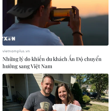
Theo kết quả bỏ phiếu, 5 ủy viên không thường trực mới
gồm Pakistan, Somalia, Panama, Đan Mạch và Hy
Lạp sẽ bắt đầu nhiệm kỳ 2 năm từ ngày 1/1/2025.
vietnamplus.vn
Những lý do khiến du khách Ấn Độ chuyển
hướng sang Việt Nam