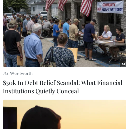
TIN LIÊN QUAN
JG Wentworth
$30k In Debt Relief Scandal: What Financial
Institutions Quietly Conceal
Hội đồng Bảo an Liên hợp quốc có 5 ủy
viên không thường trực mới
06/06/2024 22:49