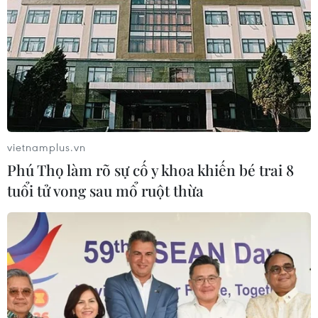
Kinh nghiệm Đổi mới của Việt Nam
hỗ trợ Lào xây dựng nền kinh tế độc
lập, tự chủ
06/08/2026 15:32
Thư mừng kỷ niệm 50 năm quan hệ
ngoại giao Việt Nam-Thái Lan
vietnamplus.vn
06/08/2026 15:07
Phú Thọ làm rõ sự cố y khoa khiến bé trai 8
tuổi tử vong sau mổ ruột thừa
Thái Lan-Myanmar thúc đẩy hợp tác
kinh tế và công nghệ vũ trụ
06/08/2026 13:35