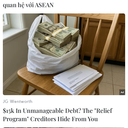
quan hệ với ASEAN
định vị thế quốc gia
Ngoại trưởng Indonesia Retno
Marsudi khẳng định chính sách
ngoại giao của Jakarta trong thập
kỷ qua đã khẳng định được vai
trò quan trọng của quốc gia này
trong khu vực và trên toàn cầu.
(TTXVN/Vietnam+)
JG Wentworth
$15k In Unmanageable Debt? The "Relief
Program" Creditors Hide From You