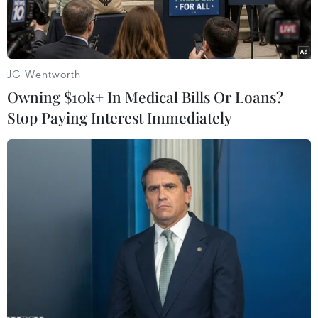
JG Wentworth
Owning $10k+ In Medical Bills Or Loans?
Stop Paying Interest Immediately
Quang cảnh một phiên họp Hội đồng Bảo an Liên hợp quốc ở
New York, Mỹ. (Ảnh: THX/TTXVN)
Theo phóng viên TTXVN tại Jakarta Ngoại
trưởng Indonesia, Retno Marsudi, thông báo
nước này đang ứng cử vào vị trí ủy viên không