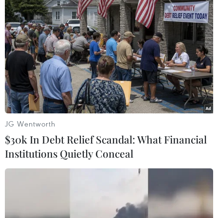
Theo dõi VietnamPlus
JG Wentworth
TIN CÙNG CHUYÊN MỤC
$30k In Debt Relief Scandal: What Financial
Đội K93 quy tập được 11 bộ hài cốt liệt
Institutions Quietly Conceal
sỹ trên địa bàn An Giang
08/08/2026 11:11
Mở rộng không gian cống hiến cho