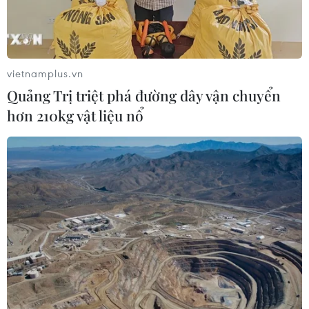
Sở hữu trí tuệ
Quy định sử dụng
RSS
Hỗ trợ
Ngôn ngữ
TTXVN
vietnamplus.vn
Dịch vụ tin
Quảng cáo
Quảng Trị triệt phá đường dây vận chuyển
Liên hệ
hơn 210kg vật liệu nổ
Giấy phép số: 1374/GP-BTTTT do Bộ Thông tin và Truyền thông
cấp ngày 11/9/2008.
Quảng cáo: Phó TBT Nguyễn Thị Tám: 093.5958688, Email:
tamvna@gmail.com
Điện thoại: (024) 39411349 - (024) 39411348, Fax: (024)
39411348
Email:
vietnamplus2008@gmail.com
© Bản quyền thuộc về VietnamPlus, TTXVN. Cấm sao chép dưới