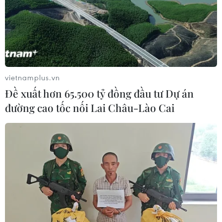
Hà Nội kiên quyết xử lý vi phạm tại
hồ Đồng Đò
08/08/2026 03:29
Xem thêm
vietnamplus.vn
Đề xuất hơn 65.500 tỷ đồng đầu tư Dự án
đường cao tốc nối Lai Châu-Lào Cai
CƠ QUAN CHỦ QUẢN: THÔNG TẤN XÃ VIỆT NAM
Tổng Biên tập: TRẦN TIẾN DUẨN
Phó Tổng Biên tập: NGUYỄN THỊ TÁM, KHÚC THANH
THỦY