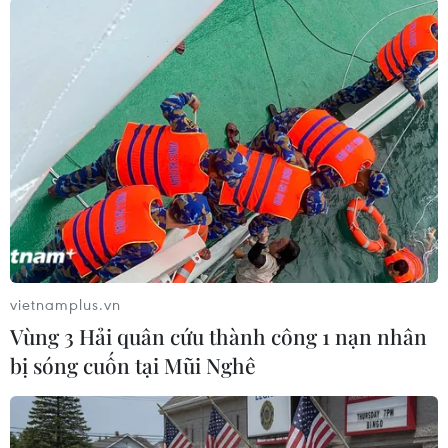
vietnamplus.vn
#Infographics
#Graphic News
#Tin đồ họa
Vùng 3 Hải quân cứu thành công 1 nạn nhân
#Thông tin đồ họa
#Quảng Ninh
bị sóng cuốn tại Mũi Nghê
#xóa đói giảm nghèo
#an sinh xã hội
#đồng bào dân tộc thiểu số
#thành lập tỉnh
Quảng Ninh