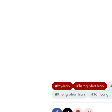
#Mỹ-Iran
#Trừng phạt Iran
#Không phận Iran
#Tấn công t