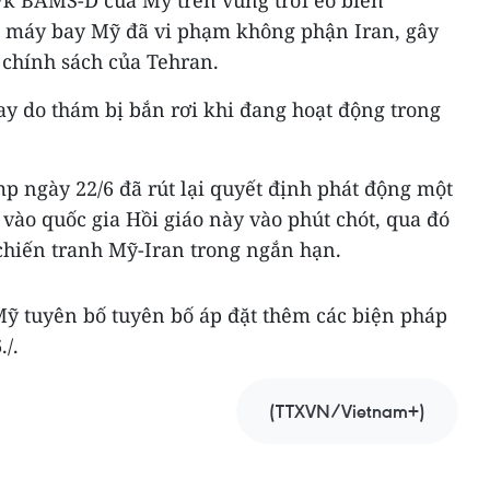
k BAMS-D của Mỹ trên vùng trời eo biển
c máy bay Mỹ đã vi phạm không phận Iran, gây
 chính sách của Tehran.
ay do thám bị bắn rơi khi đang hoạt động trong
 ngày 22/6 đã rút lại quyết định phát động một
vào quốc gia Hồi giáo này vào phút chót, qua đó
chiến tranh Mỹ-Iran trong ngắn hạn.
Mỹ tuyên bố tuyên bố áp đặt thêm các biện pháp
./.
(TTXVN/Vietnam+)