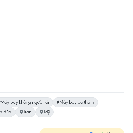
#Máy bay không người lái
#Máy bay do thám
rả đũa
Iran
Mỹ