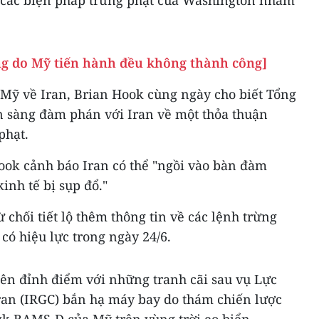
i các biện pháp trừng phạt của Washington nhằm
ng do Mỹ tiến hành đều không thành công]
 Mỹ về Iran, Brian Hook cùng ngày cho biết Tổng
 sàng đàm phán với Iran về một thỏa thuận
phạt.
Hook cảnh báo Iran có thể "ngồi vào bàn đàm
nh tế bị sụp đổ."
 chối tiết lộ thêm thông tin về các lệnh trừng
có hiệu lực trong ngày 24/6.
lên đỉnh điểm với những tranh cãi sau vụ Lực
an (IRGC) bắn hạ máy bay do thám chiến lược