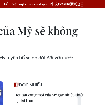
Tiếng Việt
English
Français
Español
中文
Русский
 của Mỹ sẽ không
Mỹ tuyên bố sẽ áp đặt đối với nước
ĐỌC NHIỀU
Đợt tấn công mới của Mỹ gây nhiều thiệt
hại tại Iran