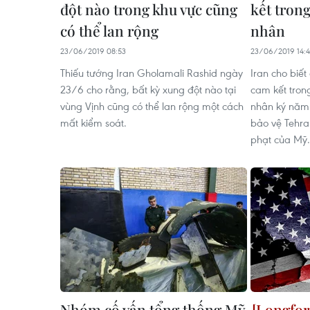
đột nào trong khu vực cũng
kết tron
có thể lan rộng
nhân
23/06/2019 08:53
23/06/2019 14:
Thiếu tướng Iran Gholamali Rashid ngày
Iran cho biết
23/6 cho rằng, bất kỳ xung đột nào tại
cam kết tron
vùng Vịnh cũng có thể lan rộng một cách
nhân ký năm
mất kiểm soát.
bảo vệ Tehra
phạt của Mỹ.
Nhóm cố vấn tổng thống Mỹ