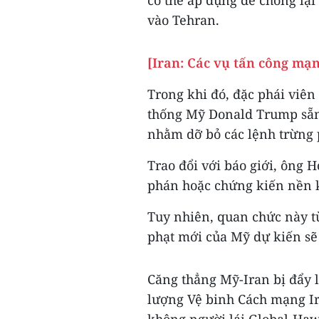
có thể áp dụng để chống lạ
vào Tehran.
[Iran: Các vụ tấn công mạ
Trong khi đó, đặc phái viên
thống Mỹ Donald Trump sẵn
nhằm dỡ bỏ các lệnh trừng 
Trao đổi với báo giới, ông 
phán hoặc chứng kiến nền ki
Tuy nhiên, quan chức này từ
phạt mới của Mỹ dự kiến sẽ 
Căng thẳng Mỹ-Iran bị đẩy 
lượng Vệ binh Cách mạng Ir