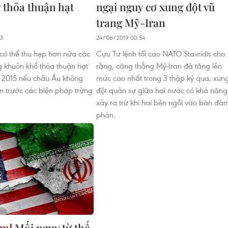
g thỏa thuận hạt
ngại nguy cơ xung đột vũ
trang Mỹ-Iran
43
24/06/2019 00:54
 có thể thu hẹp hơn nữa các
Cựu Tư lệnh tối cao NATO Stavridis cho
g khuôn khổ thỏa thuận hạt
rằng, căng thẳng Mỹ-Iran đã tăng lên
 2015 nếu châu Âu không
mức cao nhất trong 3 thập kỷ qua, xun
n trước các biện pháp trừng
đột quân sự giữa hai nước có khả năng
xảy ra trừ khi hai bên ngồi vào bàn đà
phán.
Mối nguy từ thế