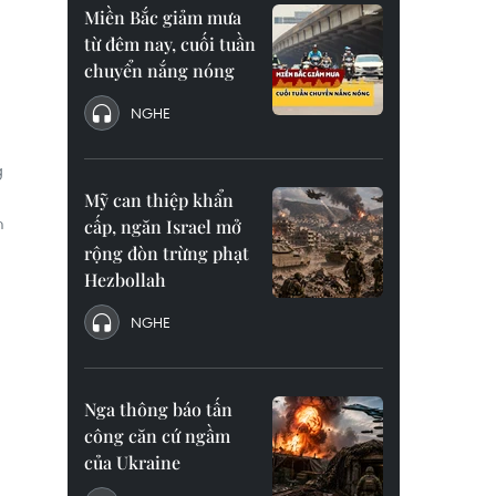
Miền Bắc giảm mưa
từ đêm nay, cuối tuần
chuyển nắng nóng
NGHE
g
Mỹ can thiệp khẩn
m
cấp, ngăn Israel mở
rộng đòn trừng phạt
Hezbollah
NGHE
Nga thông báo tấn
công căn cứ ngầm
của Ukraine