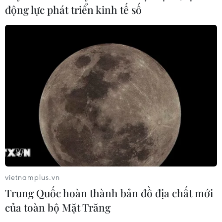
động lực phát triển kinh tế số
CƠ QUAN CHỦ QUẢN: THÔNG TẤN XÃ VIỆT NAM
Tổng Biên tập: TRẦN TIẾN DUẨN
Phó Tổng Biên tập: NGUYỄN THỊ TÁM, KHÚC THANH
THỦY
Sở hữu trí tuệ
Quy định sử dụng
RSS
Hỗ trợ
Ngôn ngữ
TTXVN
vietnamplus.vn
Dịch vụ tin
Quảng cáo
Trung Quốc hoàn thành bản đồ địa chất mới
Liên hệ
của toàn bộ Mặt Trăng