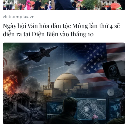
vietnamplus.vn
TIN CÙNG CHUYÊN MỤC
Ngày hội Văn hóa dân tộc Mông lần thứ 4 sẽ
diễn ra tại Điện Biên vào tháng 10
Mỹ có đang chuẩn bị một
chiến lược mới nhằm vào Iran?
07/08/2026 10:08
Mỹ can thiệp khẩn cấp, ngăn
Israel mở rộng đòn trừng phạt
Hezbollah
07/08/2026 02:31
Syria: Nổ xe buýt gần thủ đô
Damascus khiến 2 người chết và 13