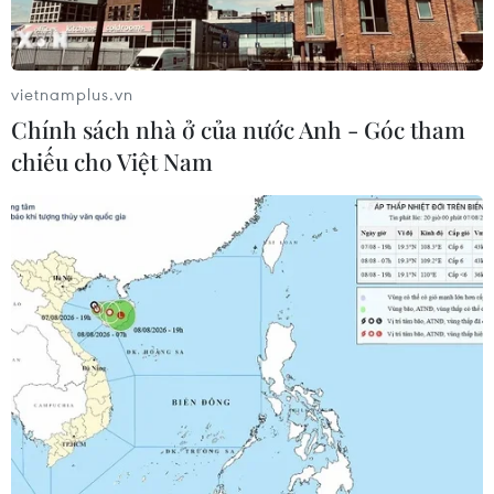
(IRGC) Hossein Salami cho rằng vụ bắn rơi máy bay
không người lái của Mỹ là một “thông điệp rõ ràng” gửi
tới Washington.
vietnamplus.vn
Chính sách nhà ở của nước Anh - Góc tham
chiếu cho Việt Nam