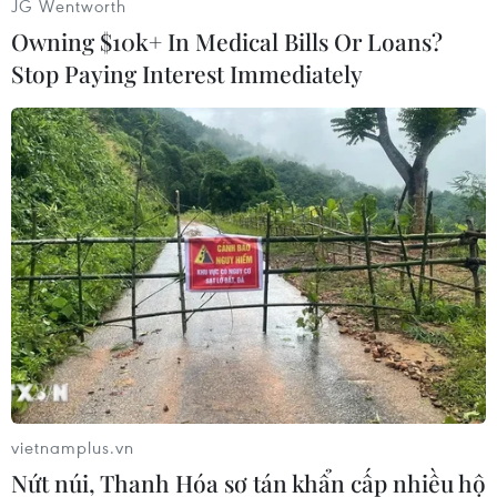
JG Wentworth
Cũng trong một thông điệp khác trên Twitter,
Owning $10k+ In Medical Bills Or Loans?
nhà ngoại giao Iran cho biết máy bay không
Stop Paying Interest Immediately
người lái của Mỹ bị Tehran bắn hạ xuất phát từ
Các tiểu vương quốc Arab thống nhất.
Ông viết: "Vào lúc 0h 14 phút, máy bay không
người lái của Mỹ đã xuất phát từ UAE ở chế độ
tàng hình và xâm phạm không phận của Iran.
Máy bay này bị nhắm bắn vào lúc 4h 05 phút ở
gần Kouh-e Mobarak. Chúng tôi đã tìm được các
bộ phận của máy bay quân sự không người lái
của Mỹ tại vùng lãnh hải của chúng tôi, nơi nó
bị bắn hạ"./.
(Vietnam+)
vietnamplus.vn
Nứt núi, Thanh Hóa sơ tán khẩn cấp nhiều hộ