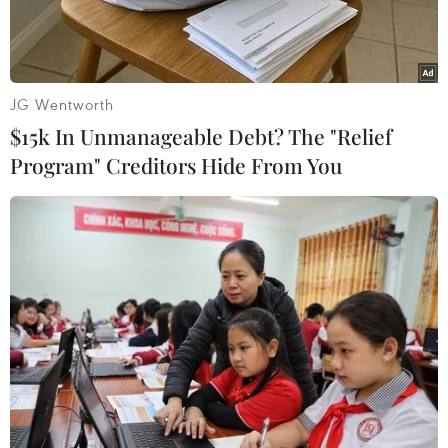
JG Wentworth
$15k In Unmanageable Debt? The "Relief
Program" Creditors Hide From You
Ngoại trưởng Iran Mohammad Javad Zarif. (Ảnh:
IRNA/TTXVN)
Ngoại trưởng Iran Mohammad Javad Zarif ngày
20/6 tuyên bố Mỹ đang nói dối về việc máy bay
do thám không người lái của Mỹ bị Iran bắn hạ