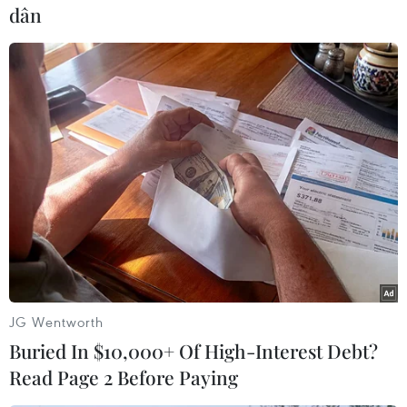
dân
#Ngoại trưởng Iran Mohammad Javad Zarif
#Vùng biển quốc tế
#Máy bay do thám không người lái
JG Wentworth
#Xâm phạm lãnh thổ
#Xâm phạm không phận
Iran
Buried In $10,000+ Of High-Interest Debt?
Read Page 2 Before Paying