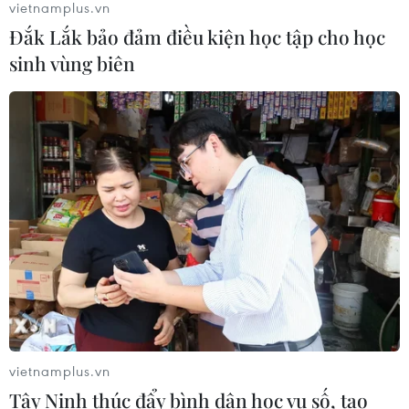
vietnamplus.vn
Iran
Đắk Lắk bảo đảm điều kiện học tập cho học
03/08/2026 06:24
sinh vùng biên
Tổng thống Trump thông báo thời
điểm Mỹ nối lại đàm phán với Iran
03/08/2026 00:50
Iran và Oman sắp đạt thỏa thuận về
tuyến hàng hải mới tại eo biển
Hormuz
02/08/2026 22:47
Xem thêm
vietnamplus.vn
Tây Ninh thúc đẩy bình dân học vụ số, tạo