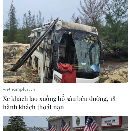
Theo dõi VietnamPlus
TIN LIÊN QUAN
vietnamplus.vn
Xe khách lao xuống hố sâu bên đường, 18
hành khách thoát nạn