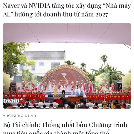
Naver và NVIDIA tăng tốc xây dựng “Nhà máy
AI,” hướng tới doanh thu từ năm 2027
Tổng thống Mỹ khẳng định Iran đã phạm
sai lầm rất lớn
20/06/2019 23:03
Trên trang Twitter cá nhân ngày 20/6, Tổng thống Mỹ
Donald Trump viết: "Iran đã phạm một sai lầm rất lớn".
vietnamplus.vn
Bộ Tài chính: Thống nhất bốn Chương trình
mục tiêu quốc gia thành một tổng thể