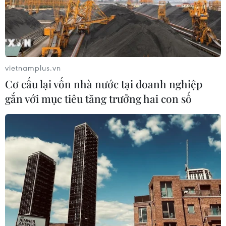
vietnamplus.vn
Cơ cấu lại vốn nhà nước tại doanh nghiệp
gắn với mục tiêu tăng trưởng hai con số
Iran cảnh báo Mỹ sau vụ bắn hạ máy bay
không người lái
20/06/2019 09:00
Chỉ huy Lực lượng Vệ binh Cách mạng Hồi giáo Iran