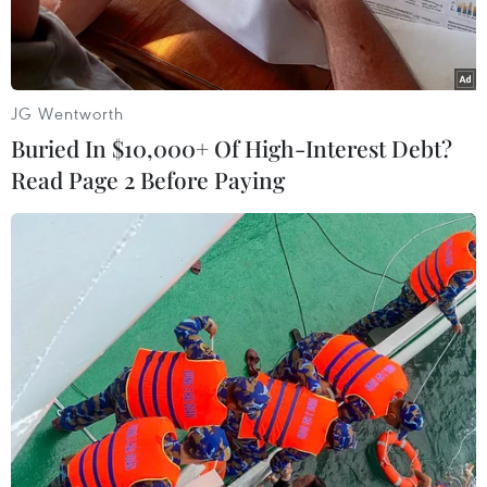
JG Wentworth
Buried In $10,000+ Of High-Interest Debt?
Read Page 2 Before Paying
Cảng Bandar Abbas của Iran. (Ảnh: AFP/TTXVN)
Ngày 18/6, Iran và Trung Quốc đã bắt đầu một
cuộc tập trận hải quân chung tại vùng Vịnh.
Theo hãng tin Iran IRNA, cuộc tận trận này diễn