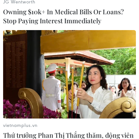
JG Wentworth
căng thẳng gia tăng giữa quân đội Iran và Mỹ
Owning $10k+ In Medical Bills Or Loans?
tại vùng Vịnh.
Stop Paying Interest Immediately
Trong những tháng gần đây, hải quân Mỹ đã cáo
buộc phía Iran điều các tàu tấn công nhanh ra
quấy rối các tàu chiến khi đi qua eo biển
Hormuz./.
(TTXVN/Vietnam+)
vietnamplus.vn
Thứ trưởng Phan Thị Thắng thăm, động viên