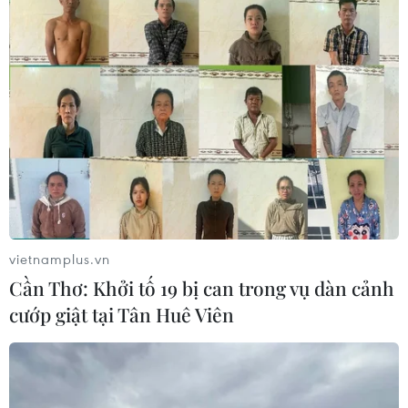
vietnamplus.vn
Cần Thơ: Khởi tố 19 bị can trong vụ dàn cảnh
cướp giật tại Tân Huê Viên