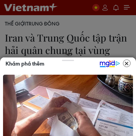
THẾ GIỚI
TRUNG ĐÔNG
Iran và Trung Quốc tập trận
hải quân chung tại vùng
Vịnh
Khám phá thêm
18/06/2017 14:09
Cuộc tập trận diễn ra tại khu vực phía Đông của
eo biển Hormuz và biển Oman, với sự tham gia
của một tàu khu trục Iran và hai tàu khu trục Trung
Quốc cùng nhiều tàu khác.