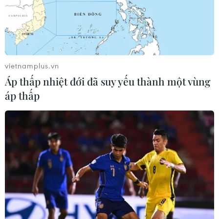
thúc đẩy hợp tác thực chất trên mọi lĩnh vực nhằm đưa
quan hệ giữa nước này với Iran lên một tầm cao mới.
vietnamplus.vn
Áp thấp nhiệt đới đã suy yếu thành một vùng
áp thấp
Iran-Trung Quốc thỏa thuận xây dựng
nhà máy lọc dầu 1,2 tỷ USD