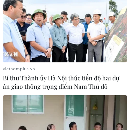
Italy có thể tham gia cơ chế xác minh
giải giáp Hezbollah tại Nam Liban
04/08/2026 22:42
Iran-Oman đàm phán thiết lập tuyến
hàng hải mới qua eo biển Hormuz
04/08/2026 22:42
vietnamplus.vn
Bí thư Thành ủy Hà Nội thúc tiến độ hai dự
Cố vấn quân sự Iran tiết lộ
án giao thông trọng điểm Nam Thủ đô
sốc, tuyên bố hàng trăm binh sĩ Mỹ
đã thiệt mạng
04/08/2026 15:51
Liban và Israel nối lại đàm phán trực