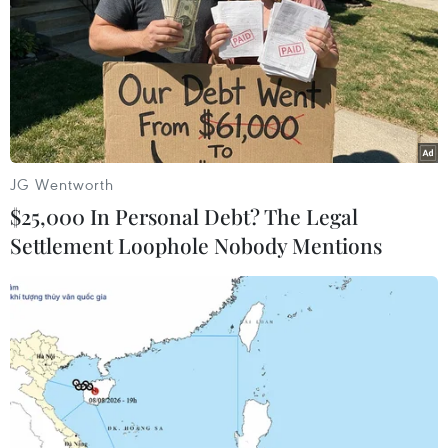
JG Wentworth
$25,000 In Personal Debt? The Legal
Settlement Loophole Nobody Mentions
Trung Quốc cam kết tăng cường hợp tác
thực chất với Iran
18/08/2016 03:57
Phó Thủ tướng Trung Quốc Uông Dương khẳng định