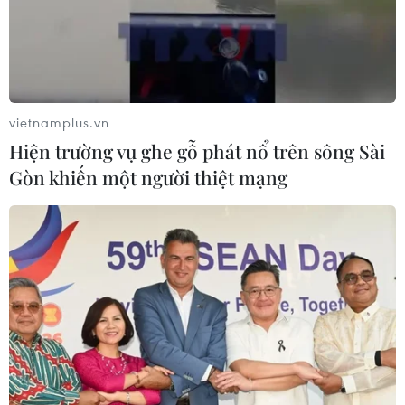
TIN CÙNG CHUYÊN MỤC
Tổng thống Iran nhấn mạnh Tehran
sẽ không bị ép buộc phải đầu hàng
vietnamplus.vn
08/08/2026 11:51
Hiện trường vụ ghe gỗ phát nổ trên sông Sài
Gòn khiến một người thiệt mạng
Mỹ có đang chuẩn bị một
chiến lược mới nhằm vào Iran?
07/08/2026 10:08
Mỹ can thiệp khẩn cấp, ngăn
Israel mở rộng đòn trừng phạt
Hezbollah