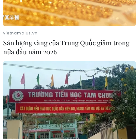
vietnamplus.vn
Sản lượng vàng của Trung Quốc giảm trong
nửa đầu năm 2026
Cá sấu xổng chuồng dài 5m nặng 590kg ăn
thịt người huấn luyện
16/01/2019 04:49
Khi đang được cho ăn, một con cá sấu khổng lồ dài 5m
đã nhảy ra khỏi chuồng quây, tấn công nhà nghiên cứu
động vật hoang dã đang cho nó ăn và sau đó có lẽ đã
ăn thịt người này.