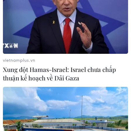
thể cá sấu xổng chuồng
13/10/2023 10:06
Theo lãnh đạo Công viên Văn hóa An Hòa, công viên
nuôi 44 cá thể cá sấu phục vụ du khách. Do chuồng trại
nuôi xuống cấp, thiếu kinh phí sửa chữa nên có 6 cá
sấu xổng chuồng, trong đó đã bắt lại 2 con.
vietnamplus.vn
Xung đột Hamas-Israel: Israel chưa chấp
thuận kế hoạch về Dải Gaza