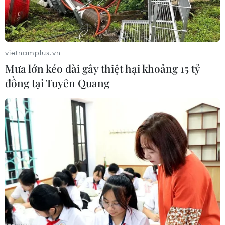
vietnamplus.vn
Mưa lớn kéo dài gây thiệt hại khoảng 15 tỷ
đồng tại Tuyên Quang
Chú sư tử Kimba lang thang trên đường phố trước khi bị bắn
thuốc mê rồi đưa "về nhà." (Nguồn: ANSA)
Người dân thị trấn Ladispoli ở miền Trung Italy
đã được một phen hoảng sợ khi nhìn thấy một
chú sư tử tha thẩn dạo chơi ở vùng duyên hải