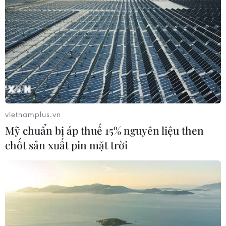
vietnamplus.vn
Mỹ chuẩn bị áp thuế 15% nguyên liệu then
chốt sản xuất pin mặt trời