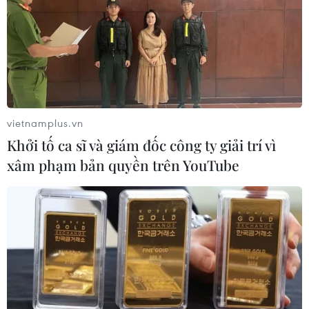
28/03/2026 01:20
Nam Phi lần đầu thực hiện thủ thuật
đổi màu mắt vĩnh viễn
24/03/2026 06:38
vietnamplus.vn
Khởi tố ca sĩ và giám đốc công ty giải trí vì
xâm phạm bản quyền trên YouTube
Cho kẹo dẻo vào tủ đông: Trào lưu
ăn vặt thú vị của giới trẻ Hàn Quốc
11/03/2026 10:15
Johatsu: Chuyện về những người
"mất tích tự nguyện" tại Nhật Bản