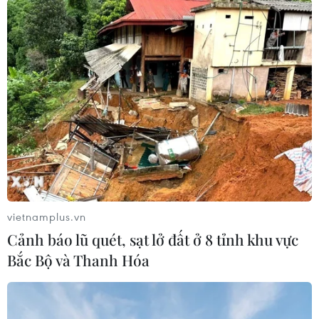
#sư tử xổng chuồng
#rạp xiếc Rony Roller
#Kimba
#bắn thuốc mê
Italy
vietnamplus.vn
Cảnh báo lũ quét, sạt lở đất ở 8 tỉnh khu vực
Bắc Bộ và Thanh Hóa
Theo dõi VietnamPlus