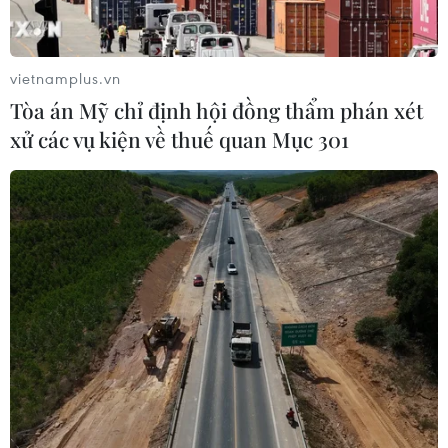
Xem thêm
vietnamplus.vn
Tòa án Mỹ chỉ định hội đồng thẩm phán xét
xử các vụ kiện về thuế quan Mục 301
CƠ QUAN CHỦ QUẢN: THÔNG TẤN XÃ VIỆT NAM
Tổng Biên tập: TRẦN TIẾN DUẨN
Phó Tổng Biên tập: NGUYỄN THỊ TÁM, KHÚC THANH
THỦY
Sở hữu trí tuệ
Quy định sử dụng
RSS
Hỗ trợ