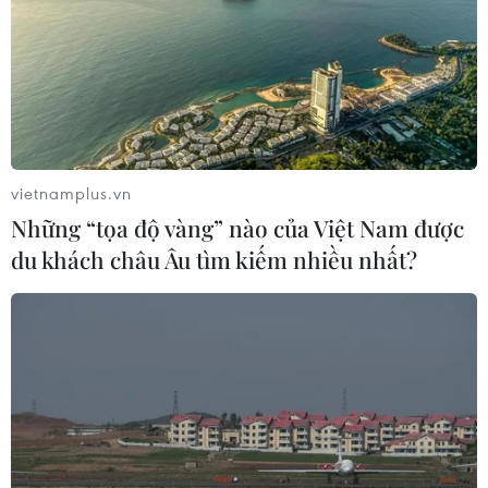
vietnamplus.vn
Những “tọa độ vàng” nào của Việt Nam được
TIN CÙNG CHUYÊN MỤC
du khách châu Âu tìm kiếm nhiều nhất?
Thái Lan phát hiện hóa thạch khủng
long ăn thịt hơn 130 triệu năm tuổi
05/08/2026 00:00
Australia lập kỷ lục Guinness với thỏi
vàng lớn nhất thế giới