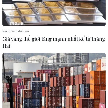
10/03/2026 04:44
Chuyện hi hữu tại Nhật Bản: 6 học
sinh nhập viện sau khi ăn pizza
vietnamplus.vn
17/02/2026 11:46
Giá vàng thế giới tăng mạnh nhất kể từ tháng
Hai
Anh: Có điều gì đặc biệt trong bữa ăn
trưa Chủ Nhật đắt hàng nhất thế
giới?
13/02/2026 22:08
Sự cố hy hữu đầu tiên trong hơn 60
năm hoạt động của NASA
13/02/2026 13:50