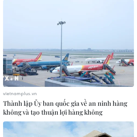
Nhật Bản hy vọng cải thiện quan hệ với
Hàn Quốc
23/01/2014 07:00
Thủ tướng Nhật Bản Shinzo Abe cho biết muốn tổ chức
một cuộc gặp trao đổi với Tổng thống Hàn Quốc
Park Geun-hye nhằm cải thiện quan hệ song
phương.
vietnamplus.vn
Thành lập Ủy ban quốc gia về an ninh hàng
không và tạo thuận lợi hàng không