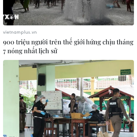
vietnamplus.vn
900 triệu người trên thế giới hứng chịu tháng
7 nóng nhất lịch sử
Phó Thủ tướng, Bộ trưởng Ngoại giao Phạm Bình Minh trao đổi
với Bộ trưởng Kinh tế Thụy Sĩ Schneider Ammann tại khách sạn
Morosani Schweizerof bên lề WEF 2014. (Ảnh: Tố
Uyên/Vietnam+)
Thời khắc khai mạc Diễn đàn kinh tế thế giới