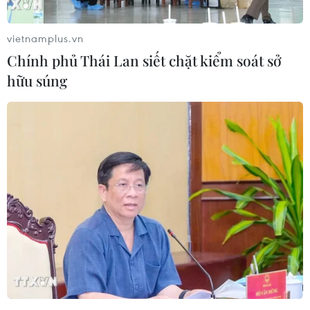
cũng là lúc công tác chuẩn bị cho Hội nghị
thường niên Davos đã hoàn tất.
vietnamplus.vn
Mặc dù những phiên họp chính thức của Hội
Chính phủ Thái Lan siết chặt kiểm soát sở
nghị chỉ trong khoảng bốn ngày, nhưng Ban tổ
hữu súng
chức phải lên kế hoạch cho hơn 250 hoạt động,
có những lúc có tới tám hoặc chín hoạt động
diễn ra đồng thời.
Bên cạnh các cuộc trao đổi chính thức ở cấp cao,
các hoạt động bên lề cũng không kém phần
quan trọng.
Đây chính là cơ hội để các nhà chính trị có thể
thương lượng riêng với nhau hoặc lôi kéo giới
kinh doanh cùng tham gia phục vụ các mục tiêu
xã hội, các nhà doanh nghiệp hàng đầu trên thế
giới được tiếp xúc và làm quen với nhau.