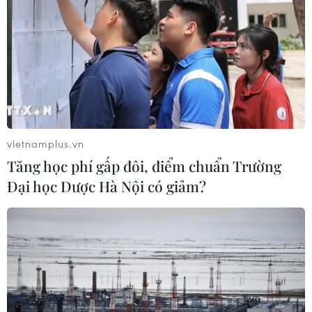
vietnamplus.vn
Tăng học phí gấp đôi, điểm chuẩn Trường
Việt Nam tham dự Diễn đàn kinh tế thế
Đại học Dược Hà Nội có giảm?
giới lần thứ 44
22/01/2014 09:03
Diễn đàn kinh tế thế giới lần thứ 44 đã chính thức khai
mạc tại Davos, Thụy Sĩ, với sự tham dự của 2.500 đại
biểu đến từ hơn 100 quốc gia trên thế giới.