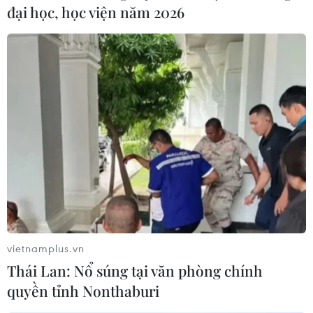
đại học, học viện năm 2026
Theo dõi VietnamPlus
TIN LIÊN QUAN
vietnamplus.vn
Thái Lan: Nổ súng tại văn phòng chính
quyền tỉnh Nonthaburi