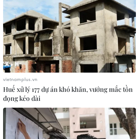
Các CEO tin tưởng vào triển vọng kinh tế
năm 2014
22/01/2014 10:55
vietnamplus.vn
Các nhà lãnh đạo doanh nghiệp tham dự Diễn đàn
Huế xử lý 177 dự án khó khăn, vướng mắc tồn
kinh tế thế giới ngày càng tin tưởng hơn vào "thể trạng"
đọng kéo dài
kinh tế thế giới năm 2014.