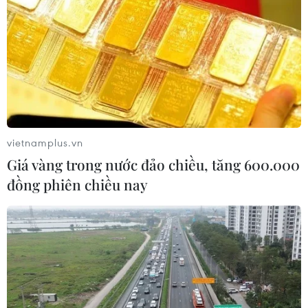
10/08/2026 12:14
Italy và Đan Mạch thúc đẩy siết chặt
kiểm soát
10/08/2026 12:00
vietnamplus.vn
Giá vàng trong nước đảo chiều, tăng 600.000
Philippines hỗ trợ các cộng đồng bị
đồng phiên chiều nay
ảnh hưởng thời tiết cực đoan
10/08/2026 10:40
Chính phủ Thái Lan siết chặt kiểm
soát sở hữu súng
10/08/2026 10:27