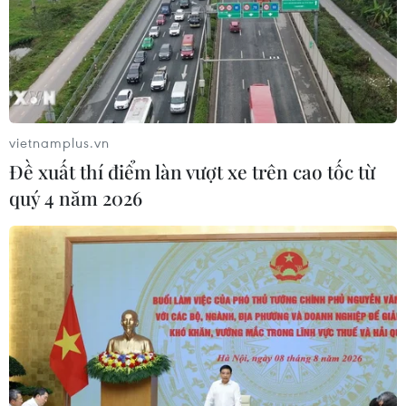
Thái Lan: Nổ súng tại văn phòng
chính quyền tỉnh Nonthaburi
10/08/2026 08:15
vietnamplus.vn
Đề xuất thí điểm làn vượt xe trên cao tốc từ
quý 4 năm 2026
Bão Dolphin suy yếu nhưng tiếp tục
gây mưa lớn, nguy cơ lũ lụt tại Trung
Quốc
10/08/2026 06:53
Dogo Onsen - suối nước nóng hơn
3.000 năm tuổi và những giá trị sức
khỏe