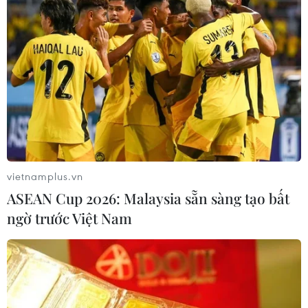
vượt eo biển Manche
10/08/2026 14:23
900 triệu người trên thế giới hứng
chịu tháng 7 nóng nhất lịch sử
10/08/2026 13:37
vietnamplus.vn
Indonesia: Thách thức mới từ những
ASEAN Cup 2026: Malaysia sẵn sàng tạo bất
“con tàu bóng tối”
ngờ trước Việt Nam
10/08/2026 12:49
Hy Lạp nỗ lực dập tắt đám cháy rừng
mới gần Athens