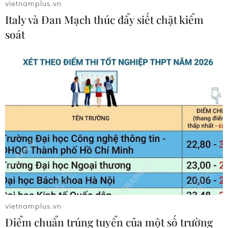
vietnamplus.vn
Italy và Đan Mạch thúc đẩy siết chặt kiểm
soát
#Thụy Sĩ
#Davos
#Diễn đàn Kinh tế thế giới
#Xe trượt tuyết
#Máy bay trực thăng
vietnamplus.vn
Điểm chuẩn trúng tuyển của một số trường