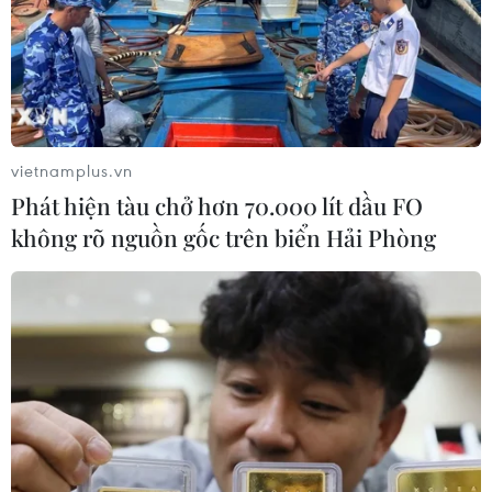
Việc tìm được nơi có đường truyền Internet để
tác nghiệp cho các phóng viên quả là bài toán
khó, bên cạnh những khó khăn về chênh lệch
múi giờ.
vietnamplus.vn
Phát hiện tàu chở hơn 70.000 lít dầu FO
không rõ nguồn gốc trên biển Hải Phòng
Máy bay tuần tra trên vùng trời Davos tại khu vực diễn ra Hội
nghị. (Ảnh: Tố Uyên/Vietnam+)