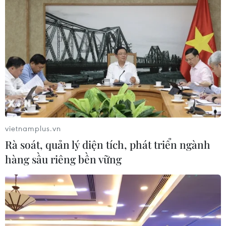
Bánh xe ôtô được quấn xích chuẩn bị cho đoạn đường vượt núi
khó khăn. (Ảnh: Tố Uyên/Vietnam+)
Phía cảnh sát và quân đội cũng đã thành lập các
trạm kiểm soát trên khắp đường phố lớn tại đây.
Ngay từ dưới chân núi đã có những chốt an
ninh sẵn sàng dừng bất kể xe nào cảm thấy
nghi ngờ cần kiểm tra. Đường đến nơi tổ chức
vietnamplus.vn
hội nghị một bên là vực thẳm, một bên là vách
Rà soát, quản lý diện tích, phát triển ngành
núi. Tuyết rơi trắng trên rừng cây và trên
hàng sầu riêng bền vững
những mái nhà.
Để có thể lái ôtô lên Davos, nhiều xe cần phải
dùng xích sắt buộc vào lốp ôtô để tránh trơn
trượt trên con đường núi quanh co, nguy hiểm.