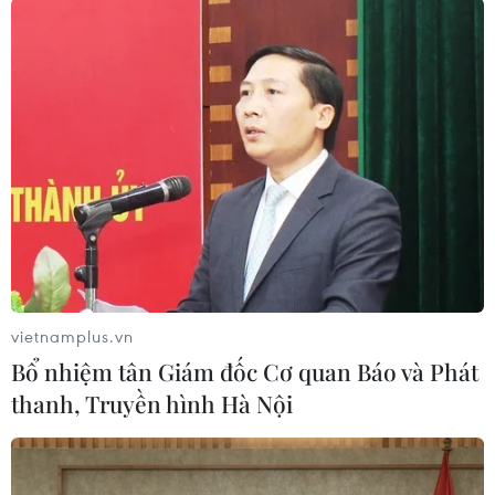
kể thời gian chuyển đổi máy bay ở Pháp hoặc ở
Đức.
Còn từ sân bay Zurich đến chân núi Alps hết 3
giờ ôtô, nhưng từ chân núi đến thị trấn Davos
cũng phải mất cả tiếng đồng hồ.
vietnamplus.vn
Bổ nhiệm tân Giám đốc Cơ quan Báo và Phát
thanh, Truyền hình Hà Nội