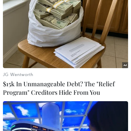
Từ các dữ liệu trên, dự báo dòng chảy bình
quân về Đồng bằng sông Cửu Long trong tháng
2 là 3.312 m3/s và trong tháng 3 là 3.871m3/s,
cao hơn năm 2016 từ 10-20%, xấp xỉ năm 2022.
Tổng cục Thủy lợi dự báo 2 kịch bản xâm nhập
mặn trong thời gian còn lại của mùa khô ở Đồng
bằng sông Cửu Long.
JG Wentworth
$15k In Unmanageable Debt? The "Relief
Program" Creditors Hide From You