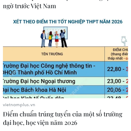
ngờ trước Việt Nam
Mưa lớn gây ngập cục bộ, chia cắt
một số khu vực miền núi Quảng Trị
09/08/2026 04:35
Bão Dolphin gây ảnh hưởng diện
rộng tại miền Đông Trung Quốc
09/08/2026 04:23
Nhật Bản: Sạt lở đất khiến gần 400
du khách mắc kẹt
vietnamplus.vn
09/08/2026 03:52
Điểm chuẩn trúng tuyển của một số trường
đại học, học viện năm 2026