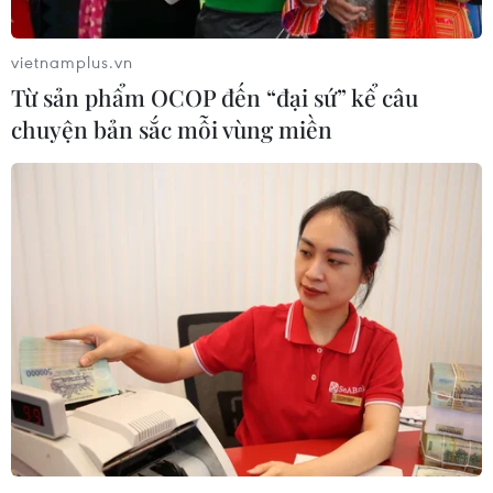
vietnamplus.vn
Từ sản phẩm OCOP đến “đại sứ” kể câu
Theo dõi VietnamPlus
chuyện bản sắc mỗi vùng miền
TIN LIÊN QUAN