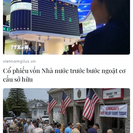
Cống âu thuyền Ninh Quới giúp chủ động điều tiết nước, kiểm
soát mặn, giữ ngọt cho 3 tỉnh Sóc Trăng, Bạc Liêu và Hậu
Giang. (Ảnh: Tuấn Kiệt/TTXVN)
Kịch bản 1 (có khả năng xảy ra cao) là hồ chứa
thủy điện thượng nguồn như một số năm gần
đây chỉ thực hiện giảm xả đến khoảng giữa
vietnamplus.vn
tháng 2/2023. Phạm vi xâm nhập mặn 4g/lít ở
Cổ phiếu vốn Nhà nước trước bước ngoặt cơ
các cửa sông dự báo sẽ bị tác động như trên.
cấu sở hữu
Kịch bản 2 (trường hợp cực đoan, ít có khả năng
xảy ra) là hồ chứa thủy điện Cảnh Hồng (Trung
Quốc) duy trì giảm xả đến hết tháng 2/2023 với
lưu lượng xả khoảng 650m3/s cùng với việc xả
nước muộn ở các hồ chứa khác, dòng chảy về
Đồng bằng song Cửu Long trong tháng 2 và