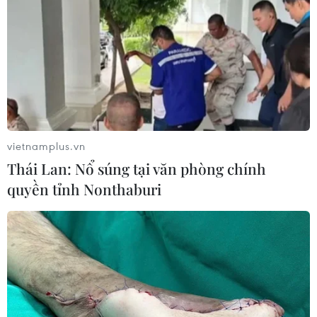
trọng điểm ứng phó xâm nhập mặn
30/12/2022 04:15
Trong năm 2022, Bến Tre bố trí khoảng 790 tỷ đồng vốn
ngân sách Nhà nước đầu tư các công trình góp phần
phòng chống thiên tai, ứng phó biến đổi khí hậu nhưng
vẫn còn những mặt hạn chế.
vietnamplus.vn
Thái Lan: Nổ súng tại văn phòng chính
quyền tỉnh Nonthaburi