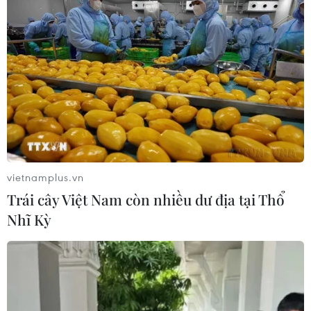
doanh nghiệp ĐBSCL của VCCI Cần Thơ, ước tính 9
tháng qua, thiệt hại của Việt Nam trước tác động của
biến đổi khí hậu lên đến khoảng 9.000 tỷ đồng.
vietnamplus.vn
Trái cây Việt Nam còn nhiều dư địa tại Thổ
Nhĩ Kỳ
Bến Tre phát huy hiệu quả công trình