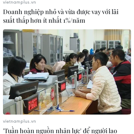
vietnamplus.vn
Doanh nghiệp nhỏ và vừa được vay với lãi
suất thấp hơn ít nhất 1%/năm
Mực nước sông Mekong cao hơn trung
bình nhiều năm
20/04/2022 01:31
Mực nước sông Mekong tại các trạm như Chiang Saen
(Thái Lan), Kratie và Biển Hồ Tonle Sap ở Campuchia
vào thời điểm giữa tháng 4/2022 đều ở mức cao hơn
trung bình nhiều năm.
vietnamplus.vn
'Tuần hoàn nguồn nhân lực' để người lao