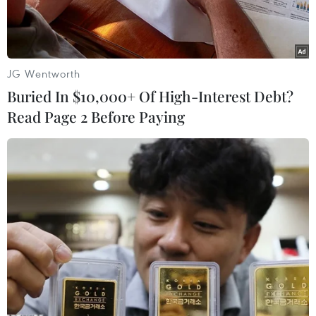
gia tăng.
JG Wentworth
Buried In $10,000+ Of High-Interest Debt?
Read Page 2 Before Paying
Cán bộ, nhân viên Công ty THHH Một thành viên Khai thác
công trình thủy lợi Bến Tre kiểm tra độ mặn tại khu vực cống
Châu Thới, huyện Giồng Trôm, Bến Tre. (Ảnh: Công Trí/TTXVN)
Theo Bộ Nông nghiệp và Phát triển Nông thôn,