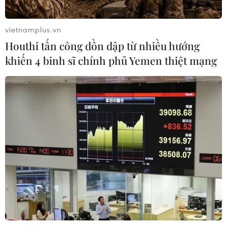
vietnamplus.vn
Thành phố Hồ Chí Minh xuất hiện
Houthi tấn công dồn dập từ nhiều hướng
mưa dông trên diện rộng
khiến 4 binh sĩ chính phủ Yemen thiệt mạng
09/08/2026 13:14
Hà Nội: Xử lý dứt điểm 3 vụ việc vi
phạm tại hồ Đồng Đò trước 30/9
09/08/2026 12:49
Quảng Trị: Mưa lớn gây ngập cục bộ,
tiềm ẩn nguy cơ lũ quét, sạt lở đất
09/08/2026 09:37