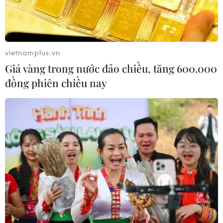
vietnamplus.vn
Giá vàng trong nước đảo chiều, tăng 600.000
đồng phiên chiều nay
#xâm nhập mặn
#Đồng bằng sông Cửu Long
#mùa khô
#hạn hán
Bến Tre
TP. Cần Thơ
Đồng Tháp
Long An
Sóc Trăng
Tây Ninh
Tiền Giang
Trà Vinh
Vĩnh Long