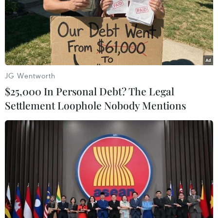
cho homestay. Bởi cô cứ vừa làm vừa học hỏi
vừa tích lũy kinh nghiệm. Thậm chí, cô tự mình
khám phá những cung đường mới để dẫn khách
Tây đi trekking xuyên rừng. Tinh thần ấy của
Nhềm đã lan tỏa khắp xóm, để các hộ dân khác
có động lực làm theo./.
JG Wentworth
Bài 2 - Diện mạo mới từ những “hạt giống” đầu
$25,000 In Personal Debt? The Legal
tiên ở Đà Bắc
Settlement Loophole Nobody Mentions
(Vietnam+)