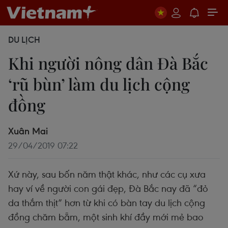
DU LỊCH
Khi người nông dân Đà Bắc
‘rũ bùn’ làm du lịch cộng
đồng
Xuân Mai
29/04/2019 07:22
Xứ này, sau bốn năm thật khác, như các cụ xưa
hay ví về người con gái đẹp, Đà Bắc nay đã “đỏ
da thắm thịt” hơn từ khi có bàn tay du lịch cộng
đồng chăm bẵm, một sinh khí đầy mới mẻ bao