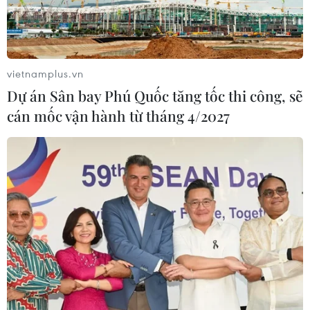
01/04/2019 03:48
Có tiềm năng lớn nhưng du lịch đồng bằng sông Cửu
Long vẫn chưa đạt được tốc độ tăng trưởng vượt bậc,
mà một trong những nguyên nhân được các đại biểu
vietnamplus.vn
chỉ ra là do rác thải và giao thông.
Dự án Sân bay Phú Quốc tăng tốc thi công, sẽ
cán mốc vận hành từ tháng 4/2027