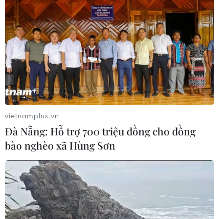
Abdelkader - biểu tượng văn hóa,
tôn giáo của Constantine
08/08/2026 08:35
Vẻ đẹp lãng mạn của đồi
Vọng Cảnh tại thành phố Huế
08/08/2026 07:09
vietnamplus.vn
Đà Nẵng: Hỗ trợ 700 triệu đồng cho đồng
Việt Nam nằm trong nhóm 5 quốc gia
bào nghèo xã Hùng Sơn
có nhiều chuyến bay qua Thái Lan
08/08/2026 06:38
Cần Thơ: Chuyển mình mạnh mẽ với
chuỗi sản phẩm xanh, đậm bản sắc