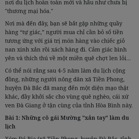
nơi du lịch hoàn toàn mới và hầu như chưa bị
"thương mại hóa."
Nơi mà đến đây, bạn sẽ bắt gặp những quầy
hàng “tự giác,” người mua chỉ cần bỏ số tiền
tương ứng với giá trị món hàng vào chiếc giỏ
nan xinh xắn rồi xách hàng đi. Cảm giác bình
yên và thích thú về một miền quê chợt len lỏi...
Có thể nói rằng sau 4-5 năm làm du lịch cộng
đồng, những người nông dân xã Tiền Phong,
huyện Đà Bắc đã mang đến một diện mạo thật
khác, đầy khởi sắc cho vùng quê nghèo, cái xứ
ven Đà Giang ở tận cùng của tỉnh Hòa Bình này.
Bài 1: Những cô gái Mường "xắn tay" làm du
lịch
Xóm Đá Bia (xã Tiền Phong, huyện Đà Bắc, tỉnh