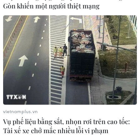
Gòn khiến một người thiệt mạng
vietnamplus.vn
Vụ phế liệu bằng sắt, nhọn rơi trên cao tốc:
Tài xế xe chở mắc nhiều lỗi vi phạm