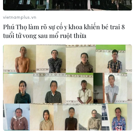
TIN LIÊN QUAN
vietnamplus.vn
Phú Thọ làm rõ sự cố y khoa khiến bé trai 8
tuổi tử vong sau mổ ruột thừa
Du lịch Bắc Mê: Trải nghiệm thú vị mới
cho cung đường Đông Bắc
12/11/2018 09:30