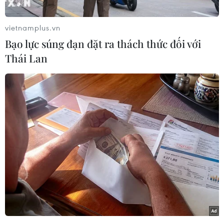
vietnamplus.vn
Bạo lực súng đạn đặt ra thách thức đối với
Thái Lan
Nhà sàn đón khách tại Ngọc Nhềm homestay. (Ảnh: Vietnam+)
Theo anh Vũ Tuyển, cán bộ AOP, dự án khảo sát
và chọn thí điểm Đà Bắc bởi nơi này cảnh quan