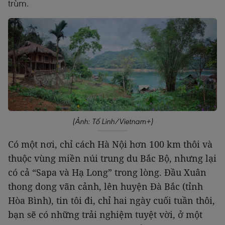
trùm.
(Ảnh: Tố Linh/Vietnam+)
Có một nơi, chỉ cách Hà Nội hơn 100 km thôi và
thuộc vùng miền núi trung du Bắc Bộ, nhưng lại
có cả “Sapa và Hạ Long” trong lòng. Đầu Xuân
thong dong vãn cảnh, lên huyện Đà Bắc (tỉnh
Hòa Bình), tin tôi đi, chỉ hai ngày cuối tuần thôi,
bạn sẽ có những trải nghiệm tuyệt vời, ở một