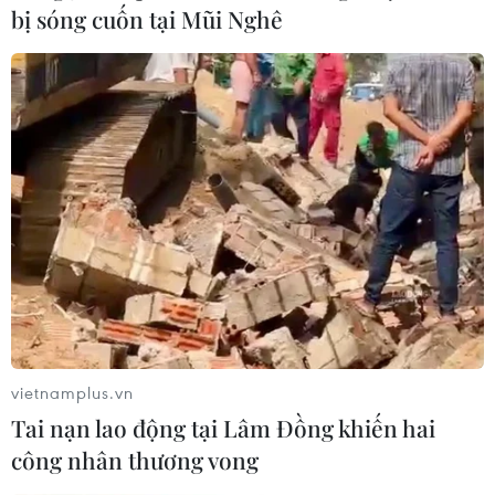
Quần đảo Hải Tặc - điểm du lịch độc đáo
bị sóng cuốn tại Mũi Nghê
nơi cực Nam Tổ Quốc
20/11/2018 22:56
Điểm hấp dẫn, thu hút khách du lịch tìm đến quần đảo
Hải Tặc là bãi biển đẹp, cát trắng mịn, làn nước trong
xanh, cảnh quan thiên nhiên hoang sơ, không khí mát
mẻ, trong lành.
vietnamplus.vn
Tai nạn lao động tại Lâm Đồng khiến hai
công nhân thương vong