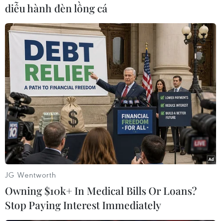
việc xa lạ, mới mẻ khi đặt lên bàn cân lấy sự
diễu hành đèn lồng cá
yên ổn của gia đình. Và quan trọng hơn, là
người dân thiếu vốn nên không dám dấn thân.
JG Wentworth
Owning $10k+ In Medical Bills Or Loans?
Stop Paying Interest Immediately
Ngày càng đông khách biết và tìm đến Đà Bắc. (Ảnh:
Vietnam+)