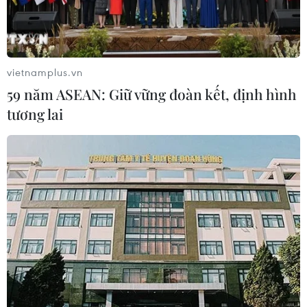
vietnamplus.vn
59 năm ASEAN: Giữ vững đoàn kết, định hình
tương lai
#Đà Bắc
#Homestay
#Du lịch cộng đồng
#Hạ Long
#Nhà sàn
#Trekking
Hòa Bình
Phú Thọ
Theo dõi VietnamPlus