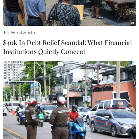
vì Nhân dân châu Á và Thái Bình Dương (nay
đổi tên thành AOP- The Australian Foundation
for the Peoples of Asia and the Pacific Limited)
JG Wentworth
đã mang đến diện mạo mới cho Đà Bắc, đưa mô
$30k In Debt Relief Scandal: What Financial
hình du lịch cộng đồng đến với bà con, hỗ trợ
Institutions Quietly Conceal
vốn và tập huấn kỹ năng cho người dân bắt tay
làm du lịch với nhiều bỡ ngỡ.