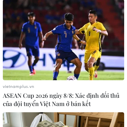
Khi phụ nữ làm… trụ
Gặp lại Nhềm sau vài năm, thấy cô đã có bước
tiến dài. Đã qua rồi những ngày đầu lóng ngóng
với “bài học” trang trí phòng ở, dọn dẹp nhà vệ
sinh, bếp, cách nấu đồ ăn và lên thực đơn… theo
tiêu chuẩn; “bài học” về vệ sinh an toàn thực
phẩm, nắm bắt tâm lý và cách đón tiếp khách,
hạch toán sổ sách… Nay Nhềm đã là trụ cột
chính, quán xuyến được mọi việc.
vietnamplus.vn
Vừa leo hơn trăm bậc lên tới thềm nhà còn chưa
ASEAN Cup 2026 ngày 8/8: Xác định đối thủ
kịp thở, Nhềm đã kéo tuột tay tôi nói “chị đi
của đội tuyển Việt Nam ở bán kết
theo em xem cái này.” Lên tới khu vườn trên,
chỗ có căn nhà sàn mà trước đó là gốc mít,
Nhềm bảo “em mới dựng thêm cái này để mở