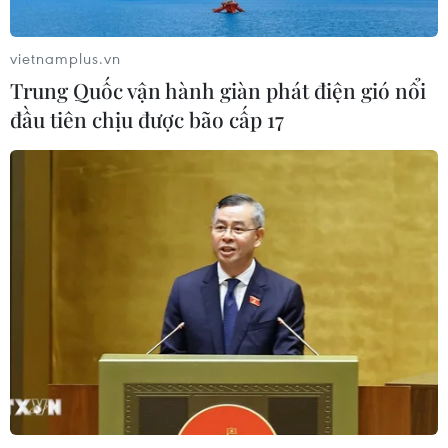
Khởi tố vụ buôn bán hàng giả mạo
nhãn hiệu nổi tiếng tại Đắk Lắk
vietnamplus.vn
04/08/2026 14:34
Trung Quốc vận hành giàn phát điện gió nổi
đầu tiên chịu được bão cấp 17
Ba tỉnh biên giới đề xuất giải pháp
tăng hiệu quả chống buôn lậu thuốc
lá
04/08/2026 14:20
Xử phạt người đăng tải tin sai sự thật
về Dự án Trục đại lộ cảnh quan sông
Hồng
04/08/2026 13:44