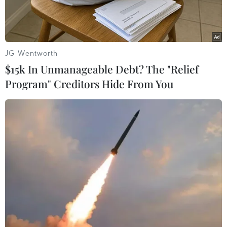
JG Wentworth
$15k In Unmanageable Debt? The "Relief
Program" Creditors Hide From You
Ảnh minh họa.
Chiều 5/2, Đội Trọng án, Phòng cảnh sát điều tra
tội phạm về trật tự xã hội (PC45), Công an Thành
phố Hồ Chí Minh cho biết, đơn vị đã ra quyết
định khởi tố bị can, ra lệnh bắt tạm giam đối
với Nguyễn Công Bảo (15 tuổi, ở phường 1, quận