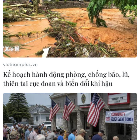
TIN LIÊN QUAN
vietnamplus.vn
Kế hoạch hành động phòng, chống bão, lũ,
thiên tai cực đoan và biến đổi khí hậu
Hải Dương: Giết con riêng của vợ rồi ném
xác xuống sông