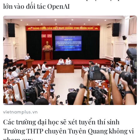
lớn vào đối tác OpenAI
y tâm thần Trung ương cùng 63 bị
can
04/08/2026 09:23
Xem thêm
CƠ QUAN CHỦ QUẢN: THÔNG TẤN XÃ VIỆT NAM
Tổng Biên tập: TRẦN TIẾN DUẨN
vietnamplus.vn
Phó Tổng Biên tập: NGUYỄN THỊ TÁM, KHÚC THANH
Các trường đại học sẽ xét tuyển thí sinh
THỦY
Trường THTP chuyên Tuyên Quang không vi
phạm quy…