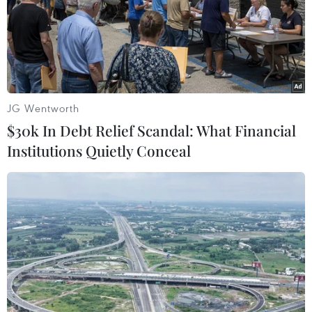
07/01/2015 10:45
Đối tượng Lê Đại Nghĩa (sinh năm 1988), là chồng "hờ"
của chị Lan đã giết và phi tang xác con riêng của chị
Lan là cháu Nguyễn Trung Hiếu (sinh năm 2012).
JG Wentworth
$30k In Debt Relief Scandal: What Financial
Institutions Quietly Conceal