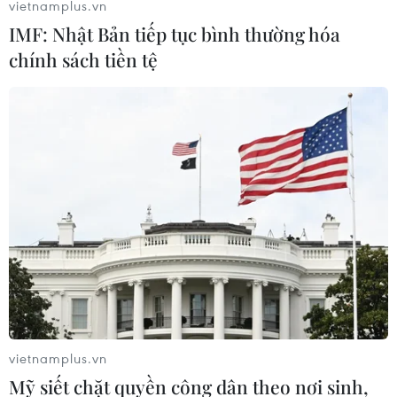
vietnamplus.vn
IMF: Nhật Bản tiếp tục bình thường hóa
chính sách tiền tệ
Án nặng cho kẻ tham gia vào vụ bắn người
trên phố Xã Đàn
19/01/2015 12:44
Tòa án Nhân dân thành phố Hà Nội đã mở phiên tòa
xét xử sơ thẩm đối với Dương Ngọc Quỳnh (29 tuổi, quê
ở Bắc Giang) về 2 tội giết người, hủy hoại tài sản.
vietnamplus.vn
Mỹ siết chặt quyền công dân theo nơi sinh,