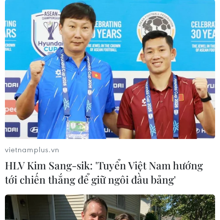
tài sản.
Thực tế hai thiếu niên đã từng lên kế hoạch
nhưng phút cuối thất bại và sau đó thì vụ án
mạng xảy ra.
Việc cướp tài sản không được dẫn đến giết
người là nằm ngoài chủ đích của hai bị can
này./.
(TTXVN/Vietnam+)
vietnamplus.vn
HLV Kim Sang-sik: 'Tuyển Việt Nam hướng
tới chiến thắng để giữ ngôi đầu bảng'