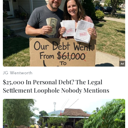
#PC45
#Nguyễn Công Bảo
#Trần Hà Bảo Toản
#Giết người
#Đỗ Linh
#Nghệ sỹ cải lương
#Cướp tài sản
Tp. Hồ Chí Minh
JG Wentworth
$25,000 In Personal Debt? The Legal
Settlement Loophole Nobody Mentions
Theo dõi VietnamPlus