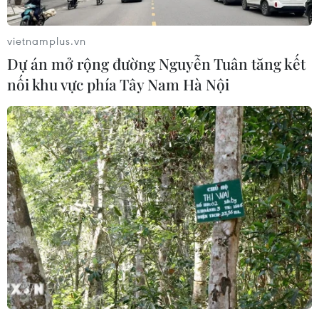
vietnamplus.vn
Dự án mở rộng đường Nguyễn Tuân tăng kết
nối khu vực phía Tây Nam Hà Nội
TIN CÙNG CHUYÊN MỤC
Khởi tố đối tượng giả danh Công an,
lừa đảo "chạy án" tại Đắk Lắk
06/08/2026 15:07