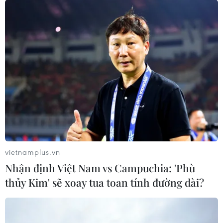
đầu thú.
vietnamplus.vn
Nhận định Việt Nam vs Campuchia: 'Phù
thủy Kim' sẽ xoay tua toan tính đường dài?