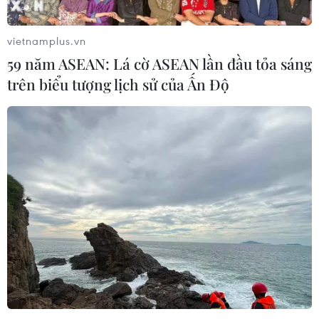
vietnamplus.vn
59 năm ASEAN: Lá cờ ASEAN lần đầu tỏa sáng
trên biểu tượng lịch sử của Ấn Độ
TIN CÙNG CHUYÊN MỤC