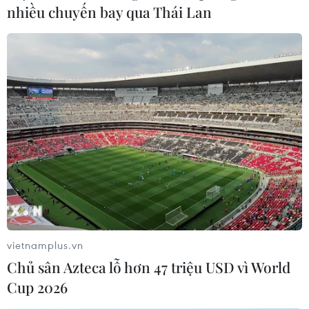
nhiều chuyến bay qua Thái Lan
sau trận động đất mạnh 7,5 độ Richter cùng loạt dư
chấn lớn đêm 13/11 ở miền Trung New Zealand.
vietnamplus.vn
Chủ sân Azteca lỗ hơn 47 triệu USD vì World
Cup 2026
Thêm một trận động đất 6,2 độ Richter