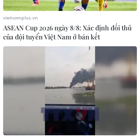
vietnamplus.vn
ASEAN Cup 2026 ngày 8/8: Xác định đối thủ
của đội tuyển Việt Nam ở bán kết
Sóng thần xuất hiện, New Zealand lại bị 2
trận động đất liên tiếp
13/11/2016 22:46
Vào lúc 13 giờ 31 phút (giờ GMT) ngày 13/11, một trận
động đất mạnh 6,2 độ Richter đã làm rung chuyển khu
vực cách thị trấn Kaikoura của New Zealand 12km về
phía Bắc.