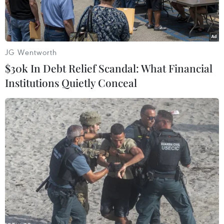
JG Wentworth
$30k In Debt Relief Scandal: What Financial
Institutions Quietly Conceal
Người dân đổ ra đường do lo ngại dư chấn sau trận động đất
ở Wellington, New Zealand sáng 14/11. (Nguồn: AP/TTXVN)
Đại sứ Việt Nam tại New Zealand Nguyễn Việt
Dũng xác nhận đến thời điểm hiện tại không có
người Việt nào bị thương vong trong các trận