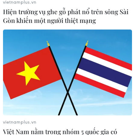
vietnamplus.vn
Hiện trường vụ ghe gỗ phát nổ trên sông Sài
Gòn khiến một người thiệt mạng
Đã có 2 người thương vong sau loạt trận
động đất tại New Zealand
vietnamplus.vn
13/11/2016 22:52
Việt Nam nằm trong nhóm 5 quốc gia có
Đã có ít nhất 2 người thiệt mạng và 5 người bị thương