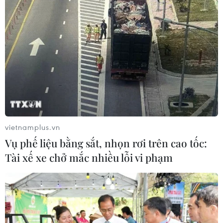
vietnamplus.vn
Vụ phế liệu bằng sắt, nhọn rơi trên cao tốc:
Tài xế xe chở mắc nhiều lỗi vi phạm