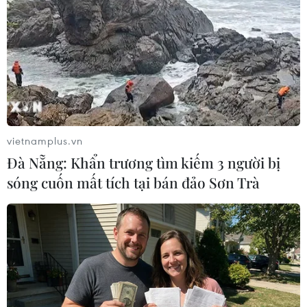
Theo dõi VietnamPlus
TIN LIÊN QUAN
vietnamplus.vn
Đà Nẵng: Khẩn trương tìm kiếm 3 người bị
sóng cuốn mất tích tại bán đảo Sơn Trà