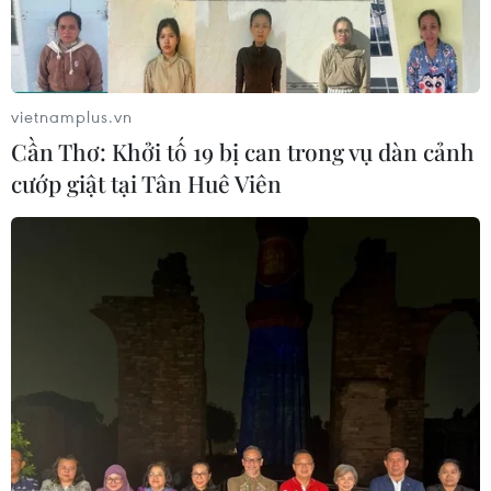
vietnamplus.vn
Cần Thơ: Khởi tố 19 bị can trong vụ dàn cảnh
cướp giật tại Tân Huê Viên