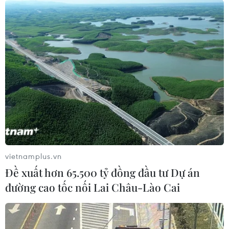
tại New Zealand
14/11/2016 01:33
Thêm một trận động đất mạnh 6,2 độ Richter đã xảy ra
tại Đảo Nam của New Zealand, cách thành phố
Christchurch khoảng 120km về phía Đông Bắc.
vietnamplus.vn
Đề xuất hơn 65.500 tỷ đồng đầu tư Dự án
đường cao tốc nối Lai Châu-Lào Cai