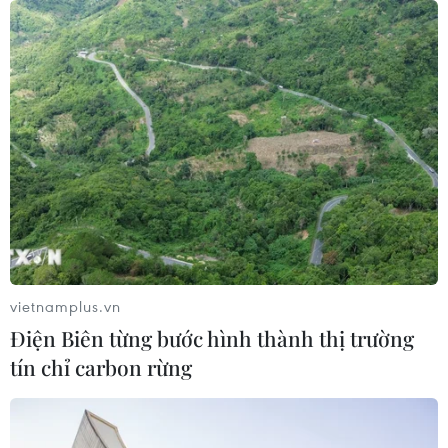
Nam lan tỏa trên truyền thông Nhật
Bản
31/07/2026 04:02
50 năm quan hệ Việt-Đức: Khi ngoại
giao nhân dân bắt đầu từ tiếng mẹ đẻ
30/07/2026 23:00
Trăn trở người giữ lửa tiếng Việt trên
quê hương thứ hai
vietnamplus.vn
30/07/2026 12:00
Điện Biên từng bước hình thành thị trường
tín chỉ carbon rừng
Nơi tiếng mẹ đẻ được hồi sinh giữa
lòng nước Đức