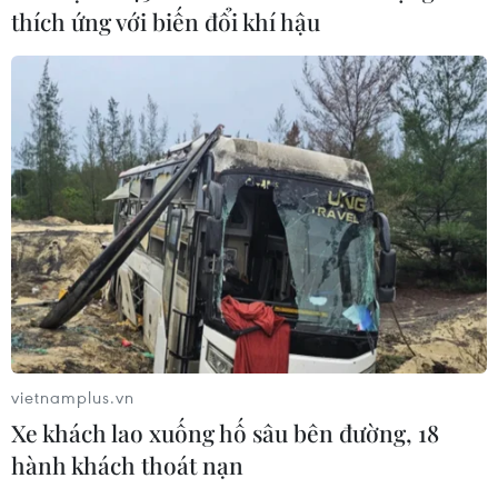
thích ứng với biến đổi khí hậu
Đông Bắc Thái Lan, gìn giữ bản sắc
văn hóa Việt
21/07/2026 22:44
Lưu học sinh Việt Nam tại Thái Lan
về nguồn theo dấu chân Bác Hồ
20/07/2026 15:46
Xem thêm
vietnamplus.vn
Xe khách lao xuống hố sâu bên đường, 18
hành khách thoát nạn
CƠ QUAN CHỦ QUẢN: THÔNG TẤN XÃ VIỆT NAM