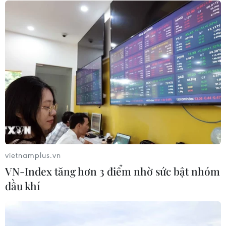
Tổng Biên tập: TRẦN TIẾN DUẨN
Phó Tổng Biên tập: NGUYỄN THỊ TÁM, KHÚC THANH
THỦY
Sở hữu trí tuệ
Quy định sử dụng
RSS
Hỗ trợ
Ngôn ngữ
TTXVN
Dịch vụ tin
Quảng cáo
Liên hệ
vietnamplus.vn
VN-Index tăng hơn 3 điểm nhờ sức bật nhóm
dầu khí
Giấy phép số: 1374/GP-BTTTT do Bộ Thông tin và Truyền thông
cấp ngày 11/9/2008.
Quảng cáo: Phó TBT Nguyễn Thị Tám: 093.5958688, Email: