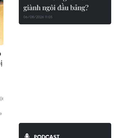
giành ngôi đầu bảng?
06/08/2026 11:05
o
ị
ột
e
PODCAST