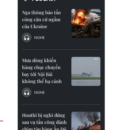
Nga thông báo tấn
công căn cứ ngầm
của Ukraine
NGHE
Mưa dông khiến
hàng chục chuyến
bay tới Nội Bài
không thể hạ cánh
NGHE
Houthi bị nghi đứng
sau vụ tấn công đánh
chìm tàu hàng Ấn Độ