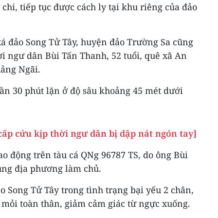
 chi, tiếp tục được cách ly tại khu riêng của đảo
 xá đảo Song Tử Tây, huyện đảo Trường Sa cũng
ời ngư dân Bùi Tấn Thanh, 52 tuổi, quê xã An
uảng Ngãi.
ần 30 phút lặn ở độ sâu khoảng 45 mét dưới
ấp cứu kịp thời ngư dân bị dập nát ngón tay]
ao động trên tàu cá QNg 96787 TS, do ông Bùi
cùng địa phương làm chủ.
 Song Tử Tây trong tình trạng bại yếu 2 chân,
đau mỏi toàn thân, giảm cảm giác từ ngực xuống.