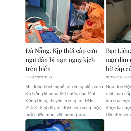
Đà Nẵng: Kịp thời cấp cứu
Bạc Liêu
ngư dân bị nạn nguy kịch
ngư dân 
trên biển
bờ cấp c
12/04/2021 02:29
10/05/2021 12:2
Khi đang hành nghề trên vùng biển cách
Ngư dân Đặng
Đà Nẵng khoảng 120 hải lý, ông Mai
ruột thừa cấp
Đăng Dũng, thuyền trưởng tàu ĐNa
tàu câu mực 
91053 TS bị dây tời đánh vào vùng mặt,
được lực lượ
mất nhiều máu, vết thương sâu.
Liêu đưa vào