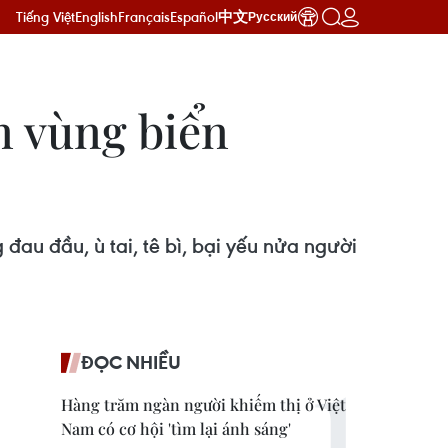
Tiếng Việt
English
Français
Español
中文
Русский
n vùng biển
au đầu, ù tai, tê bì, bại yếu nửa người
ĐỌC NHIỀU
Hàng trăm ngàn người khiếm thị ở Việt
Nam có cơ hội 'tìm lại ánh sáng'