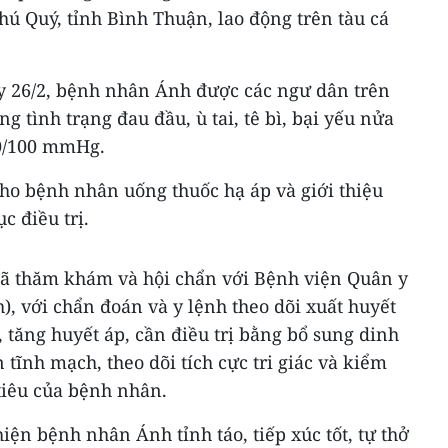
ú Quý, tỉnh Bình Thuận, lao động trên tàu cá
ày 26/2, bệnh nhân Ánh được các ngư dân trên
g tình trạng đau đầu, ù tai, tê bì, bại yếu nửa
80/100 mmHg.
cho bệnh nhân uống thuốc hạ áp và giới thiệu
c điều trị.
đã thăm khám và hội chẩn với Bệnh viện Quân y
, với chẩn đoán và y lệnh theo dõi xuất huyết
, tăng huyết áp, cần điều trị bằng bổ sung dinh
tĩnh mạch, theo dõi tích cực tri giác và kiểm
tiêu của bệnh nhân.
hiện bệnh nhân Ánh tỉnh táo, tiếp xúc tốt, tự thở