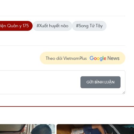
iện Quân y 175
#Xuất huyết não
#Song Tử Tây
Theo dõi VietnamPlus
GỬI BÌNH LUẬN