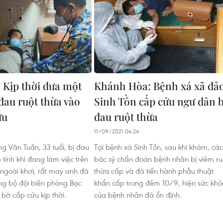
: Kịp thời đưa một
Khánh Hòa: Bệnh xá xã đả
đau ruột thừa vào
Sinh Tồn cấp cứu ngư dân b
ứu
đau ruột thừa
1
11/09/2021 04:24
 Văn Tuấn, 33 tuổi, bị đau
Tại bệnh xá Sinh Tồn, sau khi khám, các
 tính khi đang làm việc trên
bác sỹ chẩn đoán bệnh nhân bị viêm ru
ngoài khơi, rất may anh đã
thừa cấp và đã tiến hành phẫu thuật
ng bộ đội biên phòng Bạc
khẩn cấp trong đêm 10/9; hiện sức khỏ
 bờ cấp cứu kịp thời.
của bệnh nhân đã ổn định.