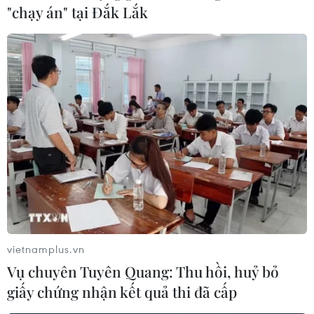
"chạy án" tại Đắk Lắk
Hà Nội: Cảnh báo app giả mạo cơ quan
thuế để chiếm đoạt tài sản
30/07/2023 08:51
Khi người nộp thuế cài đặt các phần mềm, ứng dụng
“Tổng cục thuế” giả mạo, các đối tượng dùng công
nghệ trí tuệ nhân tạo AI để tạo ra video giả mạo cán bộ
thuế để lừa đảo.
vietnamplus.vn
Vụ chuyên Tuyên Quang: Thu hồi, huỷ bỏ
giấy chứng nhận kết quả thi đã cấp