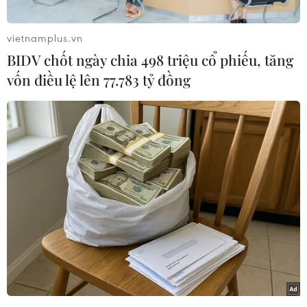
Tum đã phát hiện trang web
https://chamsockhachang.com/dien-luc-huyenia-
vietnamplus.vn
hdrai/giả mạo thông tin của Công ty Điện lực
BIDV chốt ngày chia 498 triệu cổ phiếu, tăng
Kon Tum.
vốn điều lệ lên 77.783 tỷ đồng
Công ty cảnh báo người dân và khách hàng
không liên hệ hoặc khai thác thông tin từ trang
web này.
Theo đó, trang web
https://chamsockhachang.com/dien-luc-huyenia-
hdrai/ mạo danh là tổng đài số điện thoại Điện
lực huyện Ia H’Drai.
Trên trang web này, các thông tin về huyện Ia
H’Drai, công bố số điện thoại đường dây nóng
để người dân, doanh nghiệp, khách hàng liên