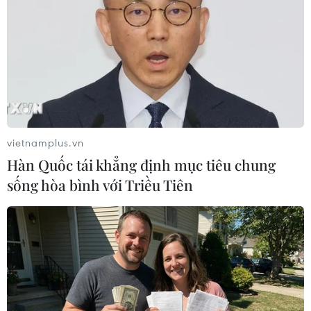
#Công ty Điện lực Kon Tum
Kon Tum
Quảng Ngãi
Theo dõi VietnamPlus
vietnamplus.vn
Hàn Quốc tái khẳng định mục tiêu chung
sống hòa bình với Triều Tiên
TIN LIÊN QUAN