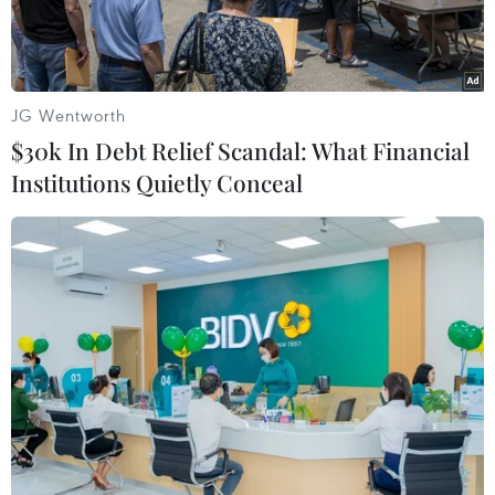
đảo, trục lợi.
JG Wentworth
$30k In Debt Relief Scandal: What Financial
Institutions Quietly Conceal
Trang web https://chamsockhachang.com/dien-luc-huyenia-
hdrai/ giả mạo thông tin của Công ty Điện lực Kon Tum. (Ảnh:
TTXVN phát)
Ngày 19/9, ông Lê Đình Giáp, Giám đốc Điện lực
thành phố Kon Tum (Công ty Điện lực Kon Tum)
cho biết, qua nắm bắt thông tin từ khách hàng
và các trang mạng, Điện lực thành phố Kon