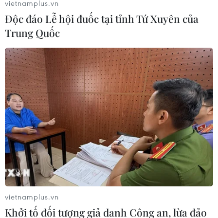
vietnamplus.vn
25/07/2023 08:08
Độc đáo Lễ hội đuốc tại tỉnh Tứ Xuyên của
Trang web giả mạo đang sử dụng địa chỉ IP nước ngoài
Trung Quốc
và có những đặc điểm nhận diện như logo, giao diện
các chức năng… có sự tương đồng lớn với trang web
chính thức của Bảo hiểm xã hội Việt Nam.
vietnamplus.vn
Khởi tố đối tượng giả danh Công an, lừa đảo