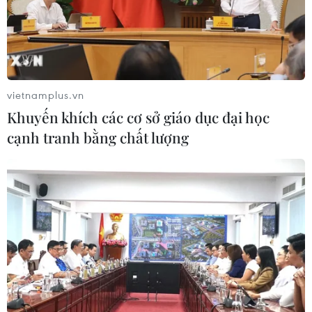
05/08/2026 09:22
Tiếp nhận 47 công dân Việt Nam bị
Hoa Kỳ trục xuất về nước
05/08/2026 07:38
vietnamplus.vn
Khuyến khích các cơ sở giáo dục đại học
cạnh tranh bằng chất lượng
Đồng Nai phát hiện 7 cơ sở nuôi lợn
"vỗ béo" sử dụng chất cấm
05/08/2026 04:59
Triệt phá thành công hệ
thống Lương Sơn TV đánh bạc lên tới
1.500 tỷ đồng/tháng
05/08/2026 04:57