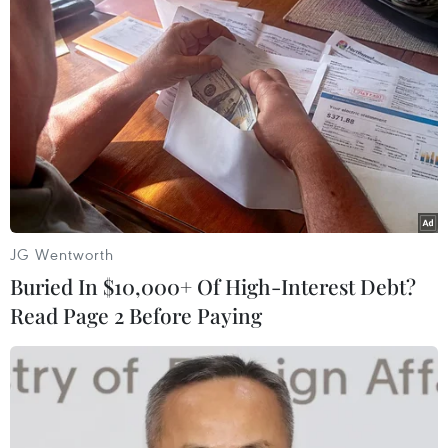
(TTXVN/Vietnam+)
JG Wentworth
Buried In $10,000+ Of High-Interest Debt?
Read Page 2 Before Paying
#Kon Tum
#TTXVN
#Huyện Ia H’Drai
#Website giả mạo
#Lừa đảo
#Trục lợi