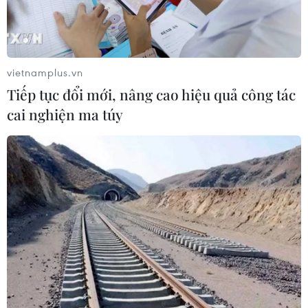
vietnamplus.vn
Tiếp tục đổi mới, nâng cao hiệu quả công tác
cai nghiện ma túy
Tái diễn tình trạng giả mạo bệnh viện, bác
sỹ ở Thành phố Hồ Chí Minh
21/07/2023 10:38
Một số trang cá nhân và phòng khám tư, cơ sở thẩm
mỹ... mạo danh Bệnh viện Quân y 175, Bệnh viện Bình