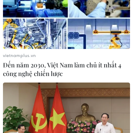
Hà Nội xét xử ổ nhóm 50 đối tượng tổ
chức sử dụng ma túy trong quán
karaoke
05/08/2026 09:38
vietnamplus.vn
Đến năm 2030, Việt Nam làm chủ ít nhất 4
Khởi tố người đàn ông xịt vòi cao áp
công nghệ chiến lược
vào thợ tháo dỡ nhà sát vách
05/08/2026 09:23
Khởi tố ca sĩ và giám đốc công ty giải
trí vì xâm phạm bản quyền trên
YouTube