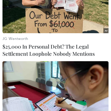
JG Wentworth
$25,000 In Personal Debt? The Legal
Xuất hiện văn bản giả mạo cơ quan BHXH
Settlement Loophole Nobody Mentions
Hà Nội về bảo hiểm khoản vay
18/07/2023 09:01
Bảo hiểm Xã hội thành phố Hà Nội thông báo đơn vị
không có chức năng bảo hiểm các khoản vay; văn bản
“Bảo hiểm khoản vay Hợp đồng tín dụng” dài 5 trang
cùng chữ ký và con dấu hoàn toàn là giả mạo.