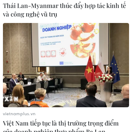
Thái Lan-Myanmar thúc đẩy hợp tác kinh tế
Bãi bỏ một số văn bản quy phạm
và công nghệ vũ trụ
pháp luật không còn phù hợp
06/08/2026 09:59
Khởi tố người đi bộ gây tai nạn chết
người trên quốc lộ ở Quảng Trị
06/08/2026 09:44
Khởi tố Chủ tịch Hội đồng quản trị,
Giám đốc Công ty cổ phần Mekolor
06/08/2026 09:06
vietnamplus.vn
Việt Nam tiếp tục là thị trường trọng điểm
của doanh nghiệp thực phẩm Ba Lan