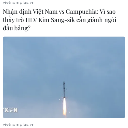
vietnamplus.vn
Nhận định Việt Nam vs Campuchia: Vì sao
thầy trò HLV Kim Sang-sik cần giành ngôi
đầu bảng?
TIN CÙNG CHUYÊN MỤC
Khởi tố đối tượng giả danh Công an,
lừa đảo "chạy án" tại Đắk Lắk
06/08/2026 15:07
Cảnh sát khám xét nơi ở của Huấn
"Hoa Hồng"
06/08/2026 15:04
vietnamplus.vn