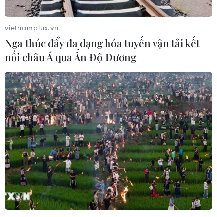
Dân, Bệnh viện Chợ Rẫy ở Thành phố Hồ Chí Minh để
quảng cáo và thu hút bệnh nhân.
vietnamplus.vn
Nga thúc đẩy đa dạng hóa tuyến vận tải kết
nối châu Á qua Ấn Độ Dương
Cảnh báo trang web giả mạo Cổng dịch vụ
công Bảo hiểm xã hội Việt Nam