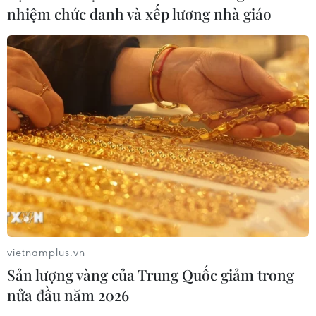
nhiệm chức danh và xếp lương nhà giáo
Xem thêm
CƠ QUAN CHỦ QUẢN: THÔNG TẤN XÃ VIỆT NAM
Tổng Biên tập: TRẦN TIẾN DUẨN
Phó Tổng Biên tập: NGUYỄN THỊ TÁM, KHÚC THANH
THỦY
Sở hữu trí tuệ
Quy định sử dụng
vietnamplus.vn
RSS
Hỗ trợ
Sản lượng vàng của Trung Quốc giảm trong
Ngôn ngữ
TTXVN
nửa đầu năm 2026
Dịch vụ tin
Quảng cáo