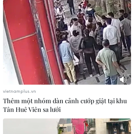
sơ, tang vật vụ việc sang Hạt Kiểm lâm và Công
an huyện Đam Rông để tiếp tục mở rộng điều
tra vụ việc./.
(TTXVN/Vietnam+)
vietnamplus.vn
Thêm một nhóm dàn cảnh cướp giật tại khu
Tân Huê Viên sa lưới