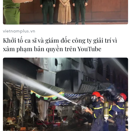
Hồng Quang dùng máy cày cày xới đất tại lô A2,
khoảnh 3, tiểu khu 112A Vườn quốc gia Bidoup-Núi Bà,
thị trấn Lạc Dương.
vietnamplus.vn
Khởi tố ca sĩ và giám đốc công ty giải trí vì
xâm phạm bản quyền trên YouTube
Khởi tố, bắt tạm giam công an viên nhận