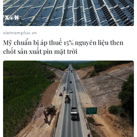
vietnamplus.vn
Mỹ chuẩn bị áp thuế 15% nguyên liệu then
chốt sản xuất pin mặt trời