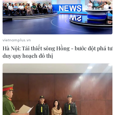
vietnamplus.vn
Hà Nội: Tái thiết sông Hồng - bước đột phá tư
duy quy hoạch đô thị
2.000m2 đất rừng trong Vườn Quốc gia
Bidoup-Núi Bà bị cày xới
05/11/2019 11:27
Ngày 31/10, lực lượng chức năng phát hiện Nguyễn