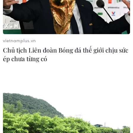
05/08/2026 04:56
Áp thấp nhiệt đới mạnh lên thành
bão số 3, vùng ven biển không bị ảnh
hưởng
vietnamplus.vn
05/08/2026 01:41
Chủ tịch Liên đoàn Bóng đá thế giới chịu sức
ép chưa từng có
Mưa lũ, sạt lở tại Sri Lanka khiến 5
người thiệt mạng
04/08/2026 23:09
Thời tiết ngày 5/8: Bắc Bộ tiếp tục
mưa lớn, nguy cơ lũ quét và sạt lở đất
gia tăng
04/08/2026 23:08