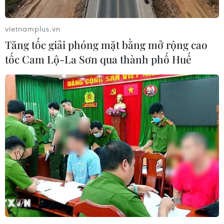
vietnamplus.vn
Tăng tốc giải phóng mặt bằng mở rộng cao
tốc Cam Lộ-La Sơn qua thành phố Huế
TIN CÙNG CHUYÊN MỤC
Mở 1 cửa xả đáy hồ thủy điện Hòa
Bình vào 16 giờ ngày 6/8
06/08/2026 06:28
Quảng Trị: Mùa mưa lũ cận kề,
thường trực nỗi lo bờ sông 'nuốt' đất
06/08/2026 05:14