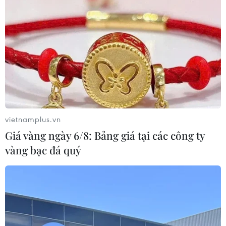
thải
05/08/2026 13:30
Bàn giao một cá thể Diều hoa Miến
Điện cho Vườn quốc gia Phong Nha-
Kẻ Bàng
05/08/2026 12:11
vietnamplus.vn
Bão số 3 tiếp tục đổi hướng, di
Giá vàng ngày 6/8: Bảng giá tại các công ty
chuyển nhanh hơn
vàng bạc đá quý
05/08/2026 11:31
Bão số 3 đổi hướng, di chuyển chậm
với tốc độ khoảng 5 km/h