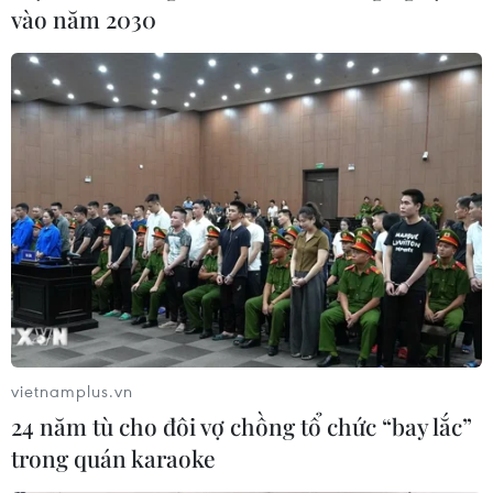
vào năm 2030
Lâm Đồng: Buộc đối tượng chủ mưu trồng
lại rừng thông đã phá
25/11/2019 02:20
Tỉnh Lâm Đồng yêu cầu bà Vũ Thị Phước phải trồng lại
rừng hoặc thanh toán chi phí trồng lại rừng cho đến khi
thành rừng theo suất đầu tư được áp dụng ở địa
phương tại thời điểm vi phạm.
vietnamplus.vn
24 năm tù cho đôi vợ chồng tổ chức “bay lắc”
trong quán karaoke