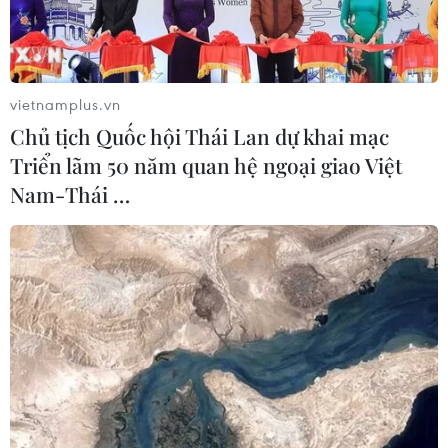
vietnamplus.vn
Chủ tịch Quốc hội Thái Lan dự khai mạc
Triển lãm 50 năm quan hệ ngoại giao Việt
Nam-Thái …
Ảnh minh họa. (Nguồn: TTXVN)
Ngày 29/11, ông Nguyễn Trọng Đức, Phó ban
Quản lý rừng phòng hộ đầu nguồn Sêrêpôk
(huyện Đam Rông, Lâm Đồng) cho biết đơn vị