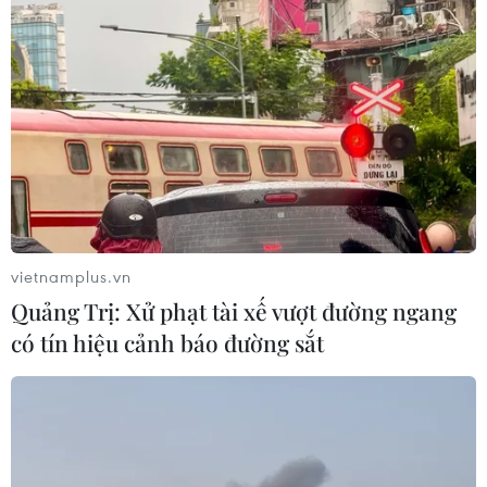
#Phá rừng phòng hộ
#Sêrêpôk
#Phá rừng trái phép
#Sản xuất nông nghiệp
#Khai thác lâm sản
Lâm Đồng
Theo dõi VietnamPlus
vietnamplus.vn
Quảng Trị: Xử phạt tài xế vượt đường ngang
có tín hiệu cảnh báo đường sắt
TIN LIÊN QUAN