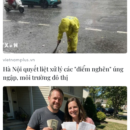
Cai
07/08/2026 02:37
Thời tiết ngày 7/8: Bắc Bộ và Bắc
Trung Bộ giảm mưa về đêm, cục bộ
có mưa to
06/08/2026 23:15
vietnamplus.vn
Hà Nội quyết liệt xử lý các "điểm nghẽn" úng
Kế hoạch hành động phòng, chống
ngập, môi trường đô thị
bão, lũ, thiên tai cực đoan và biến đổi
khí hậu
06/08/2026 23:00
Mưa lớn gây ngập lụt, chia cắt nhiều
khu vực ở Nghệ An