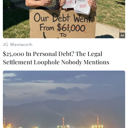
06/08/2026 13:06
Đắk Lắk truy quét, xử lý tình trạng
phá rừng, lấn chiếm đất rừng
06/08/2026 12:36
JG Wentworth
$25,000 In Personal Debt? The Legal
Settlement Loophole Nobody Mentions
Cảnh báo mưa cường độ lớn trên
100mm tại Bắc Bộ, Thanh Hóa và
Nghệ An
06/08/2026 10:23
Mưa lớn kéo dài gây nhiều thiệt hại
về nhà ở, giao thông tại tỉnh Sơn La
06/08/2026 09:48