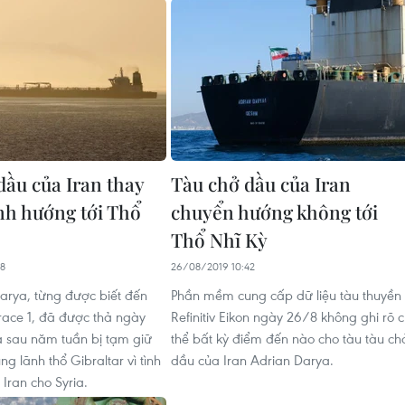
dầu của Iran thay
Tàu chở dầu của Iran
ình hướng tới Thổ
chuyển hướng không tới
Thổ Nhĩ Kỳ
58
26/08/2019 10:42
arya, từng được biết đến
Phần mềm cung cấp dữ liệu tàu thuyền
Grace 1, đã được thả ngày
Refinitiv Eikon ngày 26/8 không ghi rõ 
 sau năm tuần bị tạm giữ
thể bất kỳ điểm đến nào cho tàu tàu ch
ng lãnh thổ Gibraltar vì tình
dầu của Iran Adrian Darya.
Iran cho Syria.