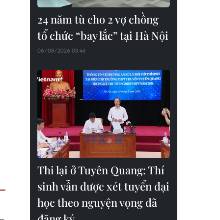
24 năm tù cho 2 vợ chồng
tổ chức “bay lắc” tại Hà Nội
06/08/2026 03:46
Thi lại ở Tuyên Quang: Thí
sinh vẫn được xét tuyển đại
học theo nguyện vọng đã
đăng ký