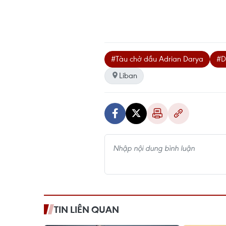
#Tàu chở dầu Adrian Darya
#D
Liban
TIN LIÊN QUAN