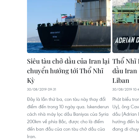
Siêu tàu chở dầu của Iran lại
Thổ Nhĩ 
chuyển hướng tới Thổ Nhĩ
dầu Iran
Kỳ
Liban
30/08/2019 09:31
30/08/2019 10:
Đây là lần thứ ba, con tàu này thay đổi
Phát biểu tr
điểm đến trong 10 ngày qua. Iskenderun
Uy), ông Cav
cách nhà máy lọc dầu Baniyas của Syria
dầu (Adrian D
200km về phía Bắc, được cho là điểm
hướng đến Is
đến ban đầu của con tàu chở dầu của
đang di chuyể
Iran.