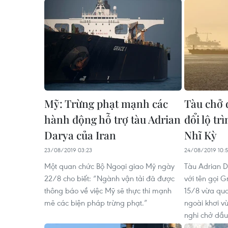
Mỹ: Trừng phạt mạnh các
Tàu chở 
hành động hỗ trợ tàu Adrian
đổi lộ tr
Darya của Iran
Nhĩ Kỳ
23/08/2019 03:23
24/08/2019 10:
Một quan chức Bộ Ngoại giao Mỹ ngày
Tàu Adrian D
22/8 cho biết: “Ngành vận tải đã được
với tên gọi 
thông báo về việc Mỹ sẽ thực thi mạnh
15/8 vừa qua
mẽ các biện pháp trừng phạt.”
ngoài khơi vù
nghi chở dầu 