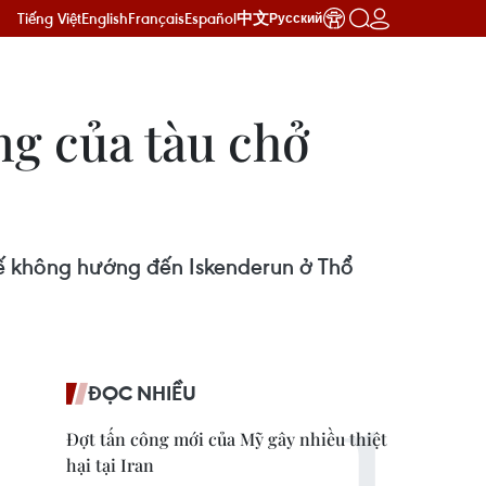
Tiếng Việt
English
Français
Español
中文
Русский
ng của tàu chở
tế không hướng đến Iskenderun ở Thổ
ĐỌC NHIỀU
Đợt tấn công mới của Mỹ gây nhiều thiệt
hại tại Iran