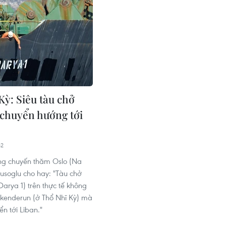
Kỳ: Siêu tàu chở
 chuyển hướng tới
42
ong chuyến thăm Oslo (Na
usoglu cho hay: "Tàu chở
arya 1) trên thực tế không
kenderun (ở Thổ Nhĩ Kỳ) mà
n tới Liban."