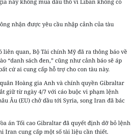
gia này không mua dầu thô vì Liban không có
hông nhận được yêu cầu nhập cảnh của tàu
 liên quan, Bộ Tài chính Mỹ đã ra thông báo về
vào “danh sách đen,” cũng như cảnh báo sẽ áp
bất cứ ai cung cấp hỗ trợ cho con tàu này.
 quân Hoàng gia Anh và chính quyền Gibraltar
ắt giữ từ ngày 4/7 với cáo buộc vi phạm lệnh
âu Âu (EU) chở dầu tới Syria, song Iran đã bác
òa án Tối cao Gibraltar đã quyết định dỡ bỏ lệnh
i Iran cung cấp một số tài liệu cần thiết.