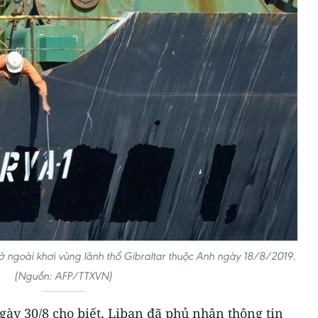
ở ngoài khơi vùng lãnh thổ Gibraltar thuộc Anh ngày 18/8/2019.
(Nguồn: AFP/TTXVN)
ày 30/8 cho biết, Liban đã phủ nhận thông tin