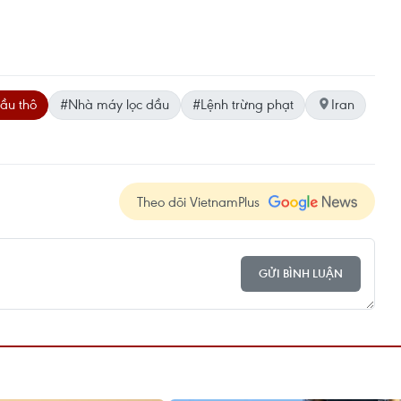
ầu thô
#Nhà máy lọc dầu
#Lệnh trừng phạt
Iran
Theo dõi VietnamPlus
GỬI BÌNH LUẬN