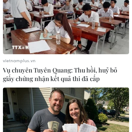
mà giới chuyên môn cảm nhận rõ ràng nhất sau 2 giải
giao hữu tại Thái Lan và Vòng chung kết Futsal châu Á
2022.
vietnamplus.vn
Vụ chuyên Tuyên Quang: Thu hồi, huỷ bỏ
giấy chứng nhận kết quả thi đã cấp
VCK Futsal châu Á 2022: Kỳ vọng Futsal