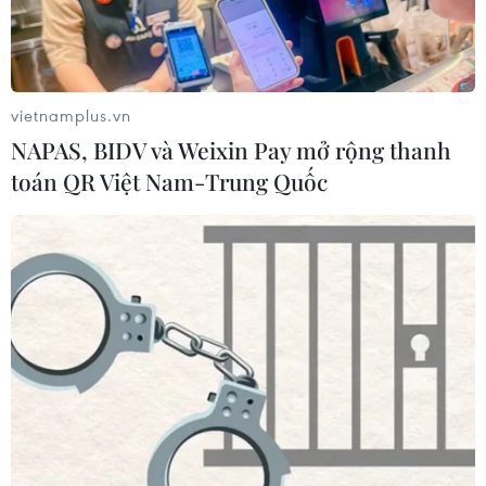
vietnamplus.vn
NAPAS, BIDV và Weixin Pay mở rộng thanh
toán QR Việt Nam-Trung Quốc
TIN CÙNG CHUYÊN MỤC
Công Phượng gặp thử thách lớn
trong ngày tái xuất V-League 2026/27
06/08/2026 11:49
Nhận định Việt Nam vs