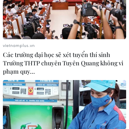
03/08/2026 03:30
ASEAN Cup 2026: Đội tuyển Việt
Nam sẵn sàng cho đại chiến ở "chảo
lửa" Pakansari
vietnamplus.vn
03/08/2026 03:13
Các trường đại học sẽ xét tuyển thí sinh
Trường THTP chuyên Tuyên Quang không vi
Lịch thi đấu ASEAN Cup 2026 ngày
phạm quy…
3/8: Việt Nam quyết đấu Indonesia
03/08/2026 01:40
Nhận định Việt Nam vs
Indonesia: Thầy Kim cần thay đổi để
giành chiến thắng?