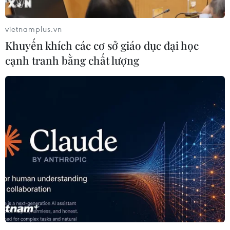
vietnamplus.vn
Khuyến khích các cơ sở giáo dục đại học
cạnh tranh bằng chất lượng
Tuyển futsal Việt Nam đánh bại Saudi
Arabia, rộng cửa lọt vào tứ kết
30/09/2022 13:42
Châu Đoàn Phát đóng góp 1 bàn thắng và 1 kiến tạo,
trong khi Hồ Văn Ý chơi xuất thần giúp đội tuyển futsal
Việt Nam thắng tối thiểu 3-1 trước Saudi Arabia.