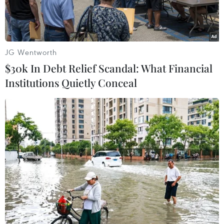
JG Wentworth
$30k In Debt Relief Scandal: What Financial
Institutions Quietly Conceal
Tuyển futsal Việt Nam quyết tâm giành vé tứ kết. (Nguồn: AFC)
Đội tuyển futsal Việt Nam sẽ khép lại vòng bảng
bằng trận quyết đấu tranh vé vào tứ kết giải
futsal châu Á 2022 với tuyển futsal Nhật Bản.