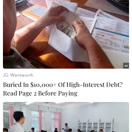
JG Wentworth
Buried In $10,000+ Of High-Interest Debt?
Read Page 2 Before Paying
VCK Futsal châu Á 2022: HLV Diego Raul
nâng tầm futsal Việt Nam
29/09/2022 12:24
Dấu ấn đậm nét của huấn luyện viên Diego Raul là điều