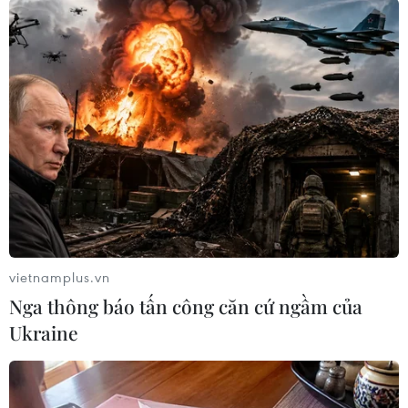
#Futsal Việt Nam
#Futsal Nhật Bản
#Futsal châu Á 2022
#Tranh vé tứ kết
Nhật Bản
Theo dõi VietnamPlus
vietnamplus.vn
Nga thông báo tấn công căn cứ ngầm của
Ukraine
TIN LIÊN QUAN