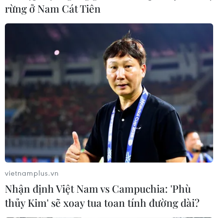
rừng ở Nam Cát Tiên
vietnamplus.vn
Nhận định Việt Nam vs Campuchia: 'Phù
thủy Kim' sẽ xoay tua toan tính đường dài?