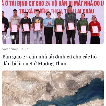
vietnamplus.vn
Bàn giao 24 căn nhà tái định cư cho các hộ
dân bị lũ quét ở Mường Than