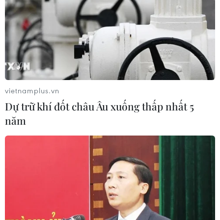
Mexico phát triển trò chơi
Bắt giữ 4 đối tượng trộm
điện tử hỗ trợ phục hồi
chó, dùng súng tự chế tấn
chức năng
công công an
10/08/2026 04:37
10/08/2026 04:36
vietnamplus.vn
Dự trữ khí đốt châu Âu xuống thấp nhất 5
năm
Rực rỡ lễ hội Diều quốc tế
Cháy cửa hàng phế liệu
Colombo ở Sri Lanka
trên đường 25m ở Hà Nội
10/08/2026 04:36
10/08/2026 04:35