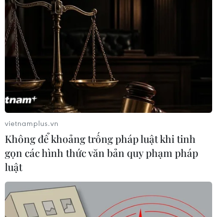
Lào Cai: Khởi tố 2 đối
Tổng Bí thư, Chủ tịch nước
tượng làm giả gạo Séng Cù,
dự chương trình kỷ niệm
thu giữ hơn 22 tấn
35 năm kết nối hàng
không, du lịch Việt Nam-
10/08/2026 08:59
Australia
vietnamplus.vn
10/08/2026 08:40
Không để khoảng trống pháp luật khi tinh
gọn các hình thức văn bản quy phạm pháp
luật
Tây Ninh: Hơn 3.000 mộ
Hoạt động của Tổng Bí thư,