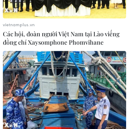
vietnamplus.vn
Các hội, đoàn người Việt Nam tại Lào viếng
đồng chí Xaysomphone Phomvihane
Đại biểu Quốc hội dành
Thủ tướng Lê Minh Hưng
một phút mặc niệm cố Chủ
viếng Chủ tịch Quốc hội
tịch Quốc hội Lào
Lào Xaysomphone
Phomvihane
10/08/2026 02:11
10/08/2026 01:50
Tổng Bí thư, Chủ tịch nước
Việt Nam để tang Chủ tịch