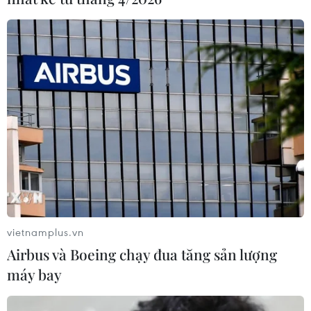
Dogo Onsen Honkan -
Mỹ tạm dừng không kích
biểu tượng suối nước nóng
Iran: Khoảng lặng mong
hơn 3.000 năm tuổi của
manh giữa sức ép và ngoại
Nhật Bản
giao
09/08/2026 22:46
09/08/2026 22:09
Xem thêm
vietnamplus.vn
Airbus và Boeing chạy đua tăng sản lượng
máy bay