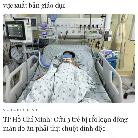
vực xuất bản giáo dục
#Cứu hộ khẩn cấp trong mưa lũ
#Lực lượng vũ trang Đà Nẵng
#Ứng phó thiên tai và lũ lụt
#Huy động phương tiện cứu hộ
#Ứng phó khẩn cấp trong thiên tai
vietnamplus.vn
TP Hồ Chí Minh: Cứu 3 trẻ bị rối loạn đông
máu do ăn phải thịt chuột dính độc