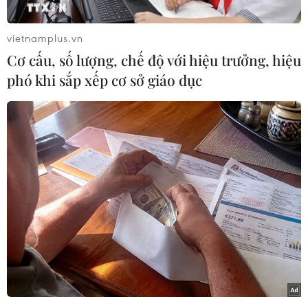
ringgit (RM) trong năm 2014, tăng 7,5% so với
hơn 219 tỷ RM năm 2013.
vietnamplus.vn
Đầu tư trực tiếp trong nước (DDI) đạt 171 tỷ RM,
Cơ cấu, số lượng, chế độ với hiệu trưởng, hiệu
chiếm xấp xỉ 73% tổng vốn đầu tư, chủ yếu
phó khi sắp xếp cơ sở giáo dục
trong các ngành sản xuất, dịch vụ và một số lĩnh
vực chính, trong khi đầu tư trực tiếp nước ngoài
(FDI) đạt 64,6 tỷ RM, chiếm hơn 27% tổng vốn
đầu tư.