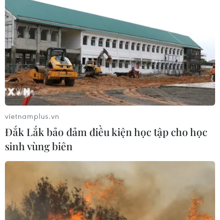
BSR phối trộn thành công dầu Diesel
sinh học B5 và B10
07/08/2026 05:02
Cà Mau quảng bá thương hiệu, kết
nối đầu tư, đưa ngành tôm phát triển
bền vững
vietnamplus.vn
07/08/2026 03:04
Đắk Lắk bảo đảm điều kiện học tập cho học
sinh vùng biên
Giá vàng trong nước giảm nhẹ,
thương hiệu SJC lùi về ngưỡng 142,2
triệu đồng
07/08/2026 02:21