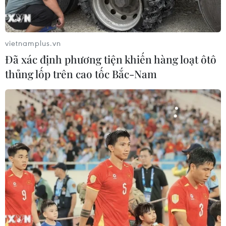
vietnamplus.vn
Đã xác định phương tiện khiến hàng loạt ôtô
thủng lốp trên cao tốc Bắc-Nam
Malaysia - nền kinh tế nhận vốn đầu tư lớn
thứ hai của Nhật
12/11/2014 03:45
Malaysia đứng trong tốp 3 nền kinh tế nhận vốn đầu tư
lớn nhất từ quốc gia Mặt trời mọc trong khoảng thời
gian từ tháng 1-9/2014.