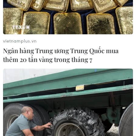
vietnamplus.vn
Ngân hàng Trung ương Trung Quốc mua
thêm 20 tấn vàng trong tháng 7
Nền kinh tế Malaysia tăng trưởng 6,4%
trong quý Hai
18/08/2014 23:00
Ngân hàng trung ương Malaysia cho biết kinh tế nước
này đạt tăng trưởng 6,4% trong quý 2, nhờ nhu cầu
trong nước và xuất khẩu tăng mạnh.