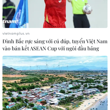
vietnamplus.vn
Đình Bắc rực sáng với cú đúp, tuyển Việt Nam
vào bán kết ASEAN Cup với ngôi đầu bảng
TIN CÙNG CHUYÊN MỤC
Ngân hàng Trung ương Trung Quốc