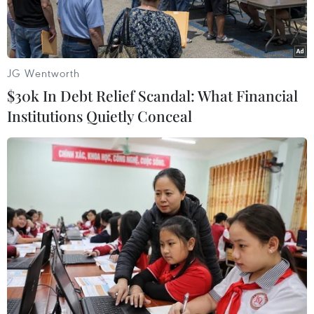
JG Wentworth
$30k In Debt Relief Scandal: What Financial
Institutions Quietly Conceal
Bộ trưởng Thương mại quốc tế và Công nghiệp Mustapa
Mohamed tại lễ công bố đầu tư của Malaysia năm 2014. (Ảnh:
Kim Dung/Vietnam+)
Vốn đầu tư trực tiếp trong nước và nước ngoài
của Malaysia đã đạt mức kỷ lục mới gần 236 tỷ