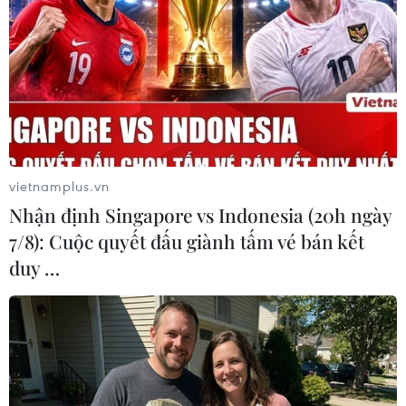
tác và thu hút các nhà đầu tư trong tất cả thành
phần kinh tế./.
(TTXVN/Vietnam+)
vietnamplus.vn
Nhận định Singapore vs Indonesia (20h ngày
7/8): Cuộc quyết đấu giành tấm vé bán kết
duy …
#Malaysia
#Mustapa Mohamed
#Khai thác mỏ