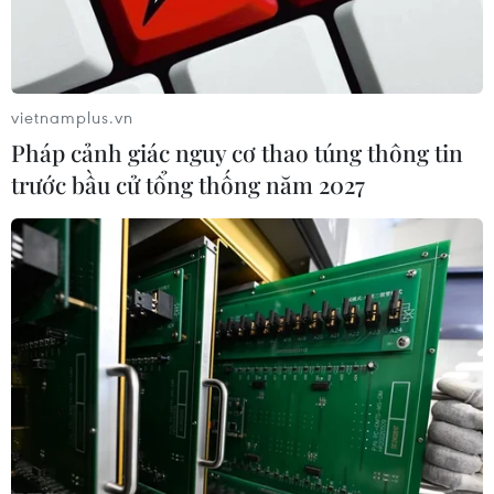
Xem trực tiếp Indonesia-Việt Nam tại
ASEAN Cup 2026 trên kênh nào?
03/08/2026 09:21
vietnamplus.vn
Pháp cảnh giác nguy cơ thao túng thông tin
trước bầu cử tổng thống năm 2027
Xem thêm
CƠ QUAN CHỦ QUẢN: THÔNG TẤN XÃ VIỆT NAM
Tổng Biên tập: TRẦN TIẾN DUẨN
Phó Tổng Biên tập: NGUYỄN THỊ TÁM, KHÚC THANH
THỦY