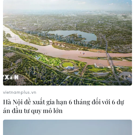
06/08/2026 08:25
HLV Kim Sang-sik: 'Tuyển Việt Nam
hướng tới chiến thắng để giữ ngôi
đầu bảng'
06/08/2026 07:25
Chủ tịch Liên đoàn Bóng đá thế giới
chịu sức ép chưa từng có
06/08/2026 04:12
vietnamplus.vn
Hà Nội đề xuất gia hạn 6 tháng đối với 6 dự
án đầu tư quy mô lớn
Futsal Việt Nam bất bại sau trận hòa
khó tin trước chủ nhà Thái Lan
06/08/2026 02:38