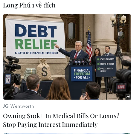
của Manchester United trở nên chắc chắn.
Long Phú 1 về đích
Trong khi đó, Arsenal trong hoàn cảnh bị dẫn
trước hai bàn và đối mặt với mộtmùa giải trắng
tay đã dồn toàn lực lên tấn công và cũng tạo ra
được khá nhiềucác tình huống sóng gió về phía
khung thành Manchester United. Tuy nhiên,
trongmột ngày thiếu may mắn và không có
được sự chuẩn xác cần thiết, các "Pháo thủ"đã
không thể ghi nổi bàn thắng nào và đành phải
chấp nhận nhìn đối thủ giành vévào vòng bán
kết FA Cup.
JG Wentworth
Với kết quả này, Arsenal đã liên tiếp đón nhận
Owning $10k+ In Medical Bills Or Loans?
những thất bại chỉ trong mộtkhoảng thời gian
Stop Paying Interest Immediately
ngắn và lúc này, họ chỉ còn một mục tiêu duy