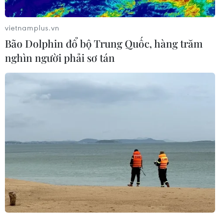
Bắc vươn xa hơn tầm Đông Nam Á'
07/08/2026 16:54
vietnamplus.vn
Bão Dolphin đổ bộ Trung Quốc, hàng trăm
nghìn người phải sơ tán
ASEAN Cup 2026: Tuyển Việt Nam
thẳng tiến vào bán kết với thành tích
nhất bảng
07/08/2026 15:58
Đình Bắc rực sáng với cú
đúp, tuyển Việt Nam vào bán kết
ASEAN Cup với ngôi đầu bảng
07/08/2026 15:49
Xem trực tiếp Việt Nam-Campuchia