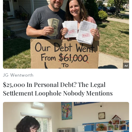
Đỗ Huy (Vietnam+)
JG Wentworth
$25,000 In Personal Debt? The Legal
Settlement Loophole Nobody Mentions
#FA Cup
#Manchester United
#Arsenal
#Fabio