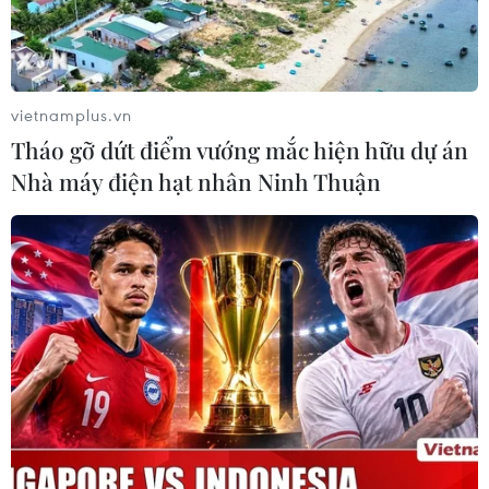
07/08/2026 07:10
Hà Nội quyết liệt xử lý các "điểm
nghẽn" úng ngập, môi trường đô thị
vietnamplus.vn
07/08/2026 06:51
Tháo gỡ dứt điểm vướng mắc hiện hữu dự án
Nhà máy điện hạt nhân Ninh Thuận
Kiểm soát rác thải từ nguồn - Giải
pháp bảo vệ kênh rạch TP Hồ Chí
Minh trong mùa mưa
07/08/2026 04:47
Miền Bắc giảm mưa từ đêm
nay, cuối tuần chuyển nắng nóng
07/08/2026 04:41