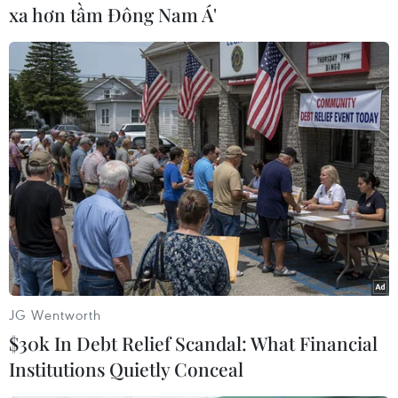
xa hơn tầm Đông Nam Á'
#Không khí lạnh
#Bắc Bộ
#Rét đậm
#Rét hại
#Mưa
JG Wentworth
$30k In Debt Relief Scandal: What Financial
Theo dõi VietnamPlus
Institutions Quietly Conceal