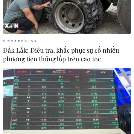
vietnamplus.vn
Đắk Lắk: Điều tra, khắc phục sự cố nhiều
phương tiện thủng lốp trên cao tốc
Chính phủ quy định điều kiện hưởng
chính sách hỗ trợ về nhà ở xã hội
28/07/2024 23:41
Đối với đối tượng quy định tại khoản 2, khoản 3 và
khoản 4 Điều 76 của Luật Nhà ở thì phải thuộc trường