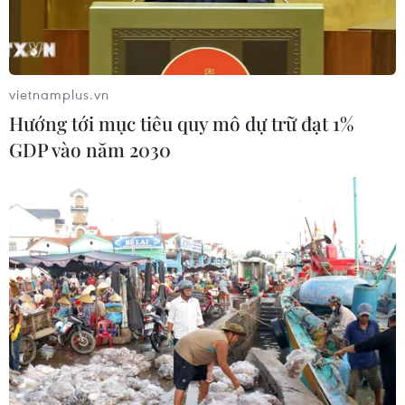
khai dự án, các ngân hàng cần nghiên cứu gói tín
dụng cho người mua nhà xã hội...
vietnamplus.vn
Hướng tới mục tiêu quy mô dự trữ đạt 1%
GDP vào năm 2030
Ảnh minh họa. (Nguồn: Vietnam+)
Đại diện Bộ Xây dựng cho biết theo Đề án “Đầu
tư xây dựng ít nhất 1 triệu căn hộ nhà ở xã hội,”