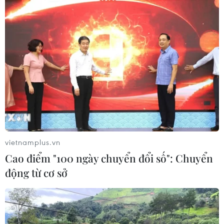
Theo dõi VietnamPlus
TIN LIÊN QUAN
vietnamplus.vn
Cao điểm "100 ngày chuyển đổi số": Chuyển
động từ cơ sở