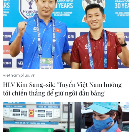
án), Thành phố Hồ Chí Minh (6 dự án), Bắc Ninh
(6 dự án), Bình Định (5 dự án)...
“Đến nay, các ngân hàng thương mại đã giải
ngân với số tiền là 1.234 tỷ đồng, bao gồm 1.202
tỷ đồng cho chủ đầu tư tại 12 dự án; 32 tỷ đồng
cho người mua nhà tại 5 dự án,” đại diện Bộ
Xây dựng thông tin.
vietnamplus.vn
HLV Kim Sang-sik: 'Tuyển Việt Nam hướng
tới chiến thắng để giữ ngôi đầu bảng'