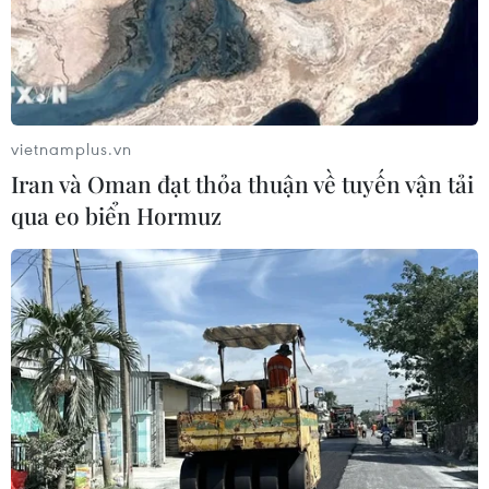
Kết luận thanh tra chuyên đề cơ sở
nhà, đất dôi dư sau sắp xếp tại Bộ
Nội vụ
vietnamplus.vn
04/08/2026 12:15
Iran và Oman đạt thỏa thuận về tuyến vận tải
qua eo biển Hormuz
Đà Nẵng hỗ trợ tiền và chỗ ở tạm cho
người dân di dời khỏi các chung cư
cũ
03/08/2026 09:52
Hưng Yên: Siết trách nhiệm, không
để người dân bị kéo dài thủ tục đất
đai