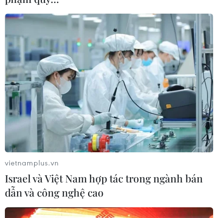
vietnamplus.vn
#Nhà ở xã hội
#Luật Đất đai
#Luật Nhà ở
Israel và Việt Nam hợp tác trong ngành bán
#Luật Kinh doanh bất động sản
#Luất suất vay
dẫn và công nghệ cao
TP. Hà Nội