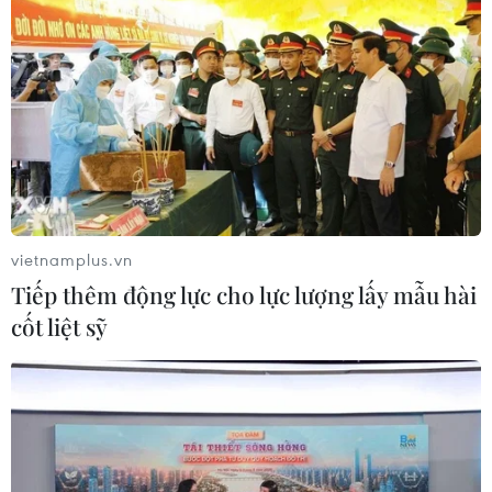
vietnamplus.vn
Tiếp thêm động lực cho lực lượng lấy mẫu hài
cốt liệt sỹ
TIN CÙNG CHUYÊN MỤC
Ninh Bình phê duyệt hơn 500 tỷ
đồng xây dựng nhà chung cư cho
thuê