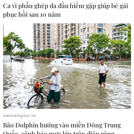
Ca vi phẫu ghép da đầu hiếm gặp giúp bé gái
phục hồi sau 10 năm
vietnamplus.vn
Bão Dolphin hướng vào miền Đông Trung
Quốc, cảnh báo mưa lớn trên diện rộng