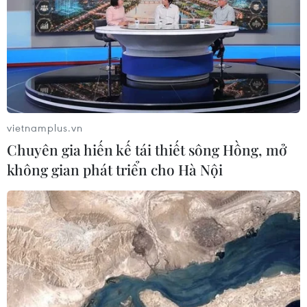
06/08/2026 08:09
Tạo xung lực mới để phát triển thị
trường bất động sản lành mạnh, bền
vững
05/08/2026 09:21
vietnamplus.vn
Chuyên gia hiến kế tái thiết sông Hồng, mở
Bộ Nông nghiệp và Môi trường đề
không gian phát triển cho Hà Nội
xuất lùi hạn hoàn thiện cơ sở dữ liệu
đất đai
05/08/2026 08:43
Bộ Dân tộc và Tôn giáo còn nhiều
diện tích trụ sở vượt định mức
04/08/2026 13:47